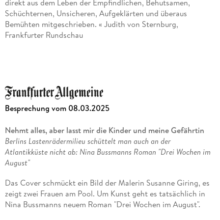
direkt aus dem Leben der Empfindlichen, Behutsamen,
Schüchternen, Unsicheren, Aufgeklärten und überaus
Bemühten mitgeschrieben. « Judith von Sternburg,
Frankfurter Rundschau
»Nina Bußmann inszeniert ein leises und zugleich
bedrohliches Kammerspiel aus Abhängigkeiten, Abneigungen
und Eifersucht. « SWR Kultur
»Nina Bußmann ist eine Meisterin des psychologischen
Besprechung vom 08.03.2025
Realismus . . . « Ronald Düker, DIE ZEIT
Nehmt alles, aber lasst mir die Kinder und meine Gefährtin
»[
Drei Wochen im August
]
entfaltet einen Sog wie die
Berlins Lastenrädermilieu schüttelt man auch an der
Brandung des Atlantiks. « Tina Hartmann, Frankfurter
Atlantikküste nicht ab: Nina Bussmanns Roman "Drei Wochen im
Allgemeine Zeitung
August"
»[Ein] filigranes Prosageflecht . . . Bußmann beweist Gespür
Das Cover schmückt ein Bild der Malerin Susanne Giring, es
für die Psyche ihrer schrecklich einsamen Heldinnen; der Text
zeigt zwei Frauen am Pool. Um Kunst geht es tatsächlich in
brilliert zwischendurch auch mit Naturbeschreibungen. «
Nina Bussmanns neuem Roman "Drei Wochen im August".
Carsten Otte, wochentaz
Diese Zeit verbringt Elena, eine Frau von 44 Jahren aus