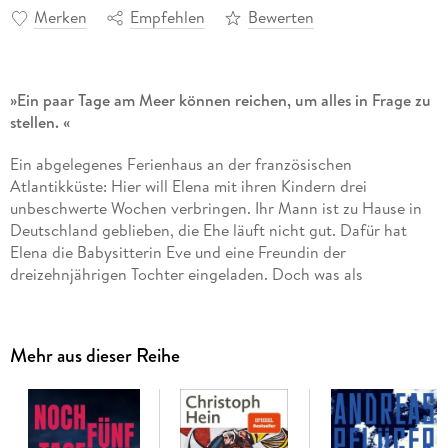
Merken
Empfehlen
Bewerten
»Ein paar Tage am Meer können reichen, um alles in Frage zu
stellen. «
Ein abgelegenes Ferienhaus an der französischen
Atlantikküste: Hier will Elena mit ihren Kindern drei
unbeschwerte Wochen verbringen. Ihr Mann ist zu Hause in
Deutschland geblieben, die Ehe läuft nicht gut. Dafür hat
Elena die Babysitterin Eve und eine Freundin der
dreizehnjährigen Tochter eingeladen. Doch was als
entspannte Auszeit beginnt, wird immer stärker bedroht, von
außen wie von innen: Die ausgetrockneten Wälder stehen in
Flammen, unangekündigte Gäste tauchen auf, Konflikte
Mehr aus dieser Reihe
spitzen sich zu - befeuert von Eifersucht, Misstrauen und
Abhängigkeiten. Bis eines der Mädchen plötzlich
verschwindet.