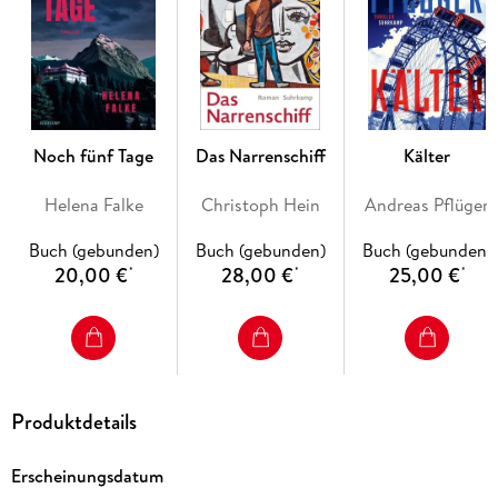
Drei Wochen im August
ist ein intensives Kammerspiel in der
Hitze des Sommers. Alles scheint harmonisch, aber die
Abgründe lauern im Idyll. Eine unbedachte Bemerkung, eine
falsche Verdächtigung, und das komplexe
Beziehungsgeflecht droht zu zerreißen. Davon erzählt Nina
Bußmann mit großer psychologischer Klugheit und einem
feinen Gespür für Spannung.
Noch fünf Tage
Das Narrenschiff
Kälter
Helena Falke
Christoph Hein
Andreas Pflüger
Buch (gebunden)
Buch (gebunden)
Buch (gebunden)
20,00 €
28,00 €
25,00 €
*
*
*
Produktdetails
Erscheinungsdatum