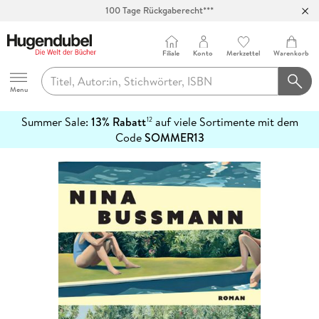
Abholung in über 100 Filialen
Filiale
Konto
Merkzettel
Warenkorb
Hugendubel
Menu
Summer Sale:
13% Rabatt
auf viele Sortimente mit dem
12
mehr
Code
SOMMER13
erfahren