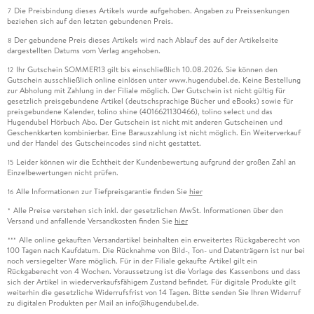
Die Preisbindung dieses Artikels wurde aufgehoben. Angaben zu Preissenkungen
7
beziehen sich auf den letzten gebundenen Preis.
Der gebundene Preis dieses Artikels wird nach Ablauf des auf der Artikelseite
8
dargestellten Datums vom Verlag angehoben.
Ihr Gutschein SOMMER13 gilt bis einschließlich 10.08.2026. Sie können den
12
Gutschein ausschließlich online einlösen unter www.hugendubel.de. Keine Bestellung
zur Abholung mit Zahlung in der Filiale möglich. Der Gutschein ist nicht gültig für
gesetzlich preisgebundene Artikel (deutschsprachige Bücher und eBooks) sowie für
preisgebundene Kalender, tolino shine (4016621130466), tolino select und das
Hugendubel Hörbuch Abo. Der Gutschein ist nicht mit anderen Gutscheinen und
Geschenkkarten kombinierbar. Eine Barauszahlung ist nicht möglich. Ein Weiterverkauf
und der Handel des Gutscheincodes sind nicht gestattet.
Leider können wir die Echtheit der Kundenbewertung aufgrund der großen Zahl an
15
Einzelbewertungen nicht prüfen.
Alle Informationen zur Tiefpreisgarantie finden Sie
hier
16
Alle Preise verstehen sich inkl. der gesetzlichen MwSt. Informationen über den
*
Versand und anfallende Versandkosten finden Sie
hier
Alle online gekauften Versandartikel beinhalten ein erweitertes Rückgaberecht von
***
100 Tagen nach Kaufdatum. Die Rücknahme von Bild-, Ton- und Datenträgern ist nur bei
noch versiegelter Ware möglich. Für in der Filiale gekaufte Artikel gilt ein
Rückgaberecht von 4 Wochen. Voraussetzung ist die Vorlage des Kassenbons und dass
sich der Artikel in wiederverkaufsfähigem Zustand befindet. Für digitale Produkte gilt
weiterhin die gesetzliche Widerrufsfrist von 14 Tagen. Bitte senden Sie Ihren Widerruf
zu digitalen Produkten per Mail an info@hugendubel.de.