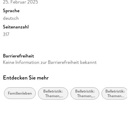
25. Februar 2025
Sprache
deutsch
Seitenanzahl
317
Reihe
Suhrkamp Verlag
Barrierefreiheit
Autor/Autorin
Keine Information zur Barrierefreiheit bekannt
Nina Bußmann
Verlag/Hersteller
Entdecken Sie mehr
Suhrkamp Verlag
Belletristik:
Belletristik:
Belletristik:
Produktart
Familienleben
Themen,
Themen,
Themen,
gebunden
Stoffe,
Stoffe,
Stoffe,
Motive:
Motive:
Motive:
Gewicht
Liebe und
Seelenleben
Umwelt /
Beziehungen
Natur
416 g
Größe (L/B/H)