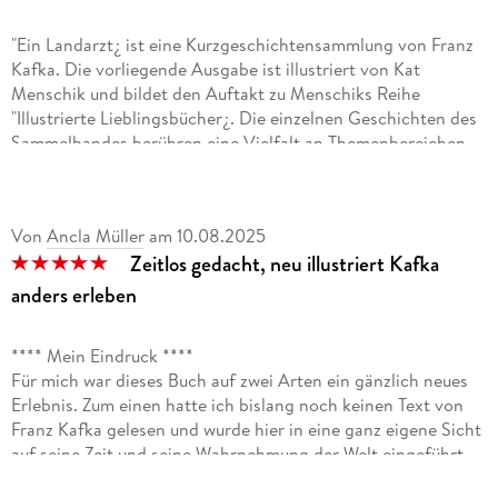
"Ein Landarzt¿ ist eine Kurzgeschichtensammlung von Franz
Kafka. Die vorliegende Ausgabe ist illustriert von Kat
Menschik und bildet den Auftakt zu Menschiks Reihe
"Illustrierte Lieblingsbücher¿. Die einzelnen Geschichten des
Sammelbandes berühren eine Vielfalt an Themenbereichen.
So ist "Der neue Advokat¿, die erste Geschichte der
Sammlung, eine metaphorische, leicht sperrige Beschreibung
des Lebens eines Advokaten. In der titelgebenden
Von
Ancla Müller
am
10.08.2025
Geschichte "Ein Landarzt¿ begleiten wir einen alternden
Zeitlos gedacht, neu illustriert Kafka
Landarzt auf einen Krankenbesuch, wobei dieser Besuch in
andersweltlichen, z. T. alptraumhaften Szenen beschrieben
anders erleben
wird. Die folgende Erzählung "Auf der Galerie¿ wirft in
hypotaktischen Satzgefügen zwei Blicke auf die
**** Mein Eindruck ****
Künstlerexistenz; "Ein altes Blatt¿ wiederum erzählt von der
Für mich war dieses Buch auf zwei Arten ein gänzlich neues
Belagerung einer Stadt, bei der die Bewohner auf sich allein
Erlebnis. Zum einen hatte ich bislang noch keinen Text von
gestellt sind. Es folgt die vermutlich bekannteste Erzählung
Franz Kafka gelesen und wurde hier in eine ganz eigene Sicht
des Bandes: "Vor dem Gesetz¿, in der - erinnernd an "Das
auf seine Zeit und seine Wahrnehmung der Welt eingeführt.
Schloss¿ - die Hauptfigur an der Bürokratie scheitert.
Intensiv, kurzweilig, langwierig, kritisch stets eloquent und
"Schakale und Araber¿, eine Parabel, die eine parasitäre