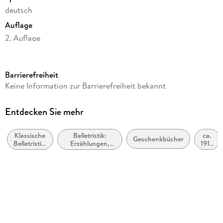
deutsch
Auflage
2. Auflage
Seitenanzahl
112
Barrierefreiheit
Reihe
Keine Information zur Barrierefreiheit bekannt
Illustrierte Lieblingsbücher (Kat Menschik), 1
Autor/Autorin
Entdecken Sie mehr
Kat Menschik
Klassische
Belletristik:
ca.
Illustrationen
Geschenkbücher
Belletristik:
Erzählungen,
1910
Kat Menschik
allgemein
Kurzgeschichten,
bis
und
Short Stories
ca.
Verlag/Hersteller
literarisch
1919
Galiani, Verlag
Produktart
gebunden
Abbildungen