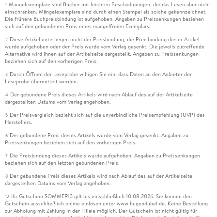
Mängelexemplare sind Bücher mit leichten Beschädigungen, die das Lesen aber nicht
1
einschränken. Mängelexemplare sind durch einen Stempel als solche gekennzeichnet.
Die frühere Buchpreisbindung ist aufgehoben. Angaben zu Preissenkungen beziehen
sich auf den gebundenen Preis eines mangelfreien Exemplars.
Diese Artikel unterliegen nicht der Preisbindung, die Preisbindung dieser Artikel
2
wurde aufgehoben oder der Preis wurde vom Verlag gesenkt. Die jeweils zutreffende
Alternative wird Ihnen auf der Artikelseite dargestellt. Angaben zu Preissenkungen
beziehen sich auf den vorherigen Preis.
Durch Öffnen der Leseprobe willigen Sie ein, dass Daten an den Anbieter der
3
Leseprobe übermittelt werden.
Der gebundene Preis dieses Artikels wird nach Ablauf des auf der Artikelseite
4
dargestellten Datums vom Verlag angehoben.
Der Preisvergleich bezieht sich auf die unverbindliche Preisempfehlung (UVP) des
5
Herstellers.
Der gebundene Preis dieses Artikels wurde vom Verlag gesenkt. Angaben zu
6
Preissenkungen beziehen sich auf den vorherigen Preis.
Die Preisbindung dieses Artikels wurde aufgehoben. Angaben zu Preissenkungen
7
beziehen sich auf den letzten gebundenen Preis.
Der gebundene Preis dieses Artikels wird nach Ablauf des auf der Artikelseite
8
dargestellten Datums vom Verlag angehoben.
Ihr Gutschein SOMMER13 gilt bis einschließlich 10.08.2026. Sie können den
12
Gutschein ausschließlich online einlösen unter www.hugendubel.de. Keine Bestellung
zur Abholung mit Zahlung in der Filiale möglich. Der Gutschein ist nicht gültig für