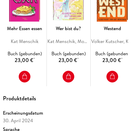
Kafkas bekannteste Erzählungen - in der Textform der
Erstausgabe von 1920 - erschienen vor acht Jahren als Band 1
der inzwischen längst Kult gewordenen Reihe von Kat
Menschik. Zum 100. Kafka-Jubiläum erscheint er nun in
Mehr Essen essen
Wer bist du?
Westend
neuem Design. Grandiose Texte, feinste Ausstattungen,
ungewöhnliche Materialien, überraschende Interpretationen,
Kat Menschik
Kat Menschik, Monika Helfer
Volker Kutscher, Kat Me
dreiseitiger Farbschnitt - ein Fest für Geist und Sinne und
"eine Einladung, Kafka neu zu sehen" (
taz
).
Buch (gebunden)
Buch (gebunden)
Buch (gebunden)
23,00 €
23,00 €
23,00 €
*
*
*
Produktdetails
Erscheinungsdatum
30. April 2024
Sprache