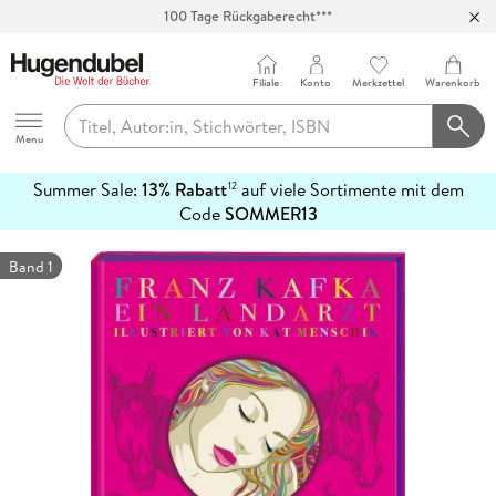
100 Tage Rückgaberecht***
Abholung in über 100 Filialen
Filiale
Konto
Merkzettel
Warenkorb
Hugendubel
Menu
Summer Sale:
13% Rabatt
auf viele Sortimente mit dem
12
mehr
Code
SOMMER13
erfahren
Band 1