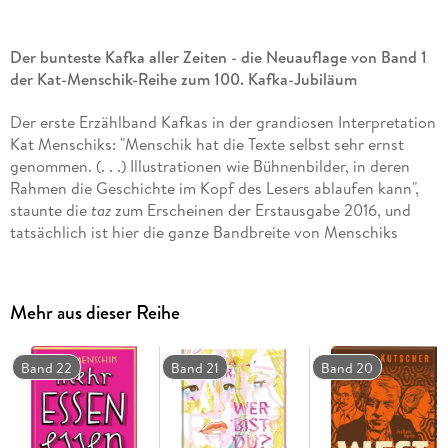
Der bunteste Kafka aller Zeiten - die Neuauflage von Band 1
der Kat-Menschik-Reihe zum 100. Kafka-Jubiläum
Der erste Erzählband Kafkas in der grandiosen Interpretation
Kat Menschiks: "Menschik hat die Texte selbst sehr ernst
genommen. (. . .) Illustrationen wie Bühnenbilder, in deren
Rahmen die Geschichte im Kopf des Lesers ablaufen kann",
staunte die
taz
zum Erscheinen der Erstausgabe 2016, und
tatsächlich ist hier die ganze Bandbreite von Menschiks
Können versammelt: Fein und präzise gezeichnet, mit einer
ganz eigenen Ästhetik, die soweit führt, dass selbst Würmer
und Maden unheimlich schön aussehen; und dabei so
Mehr aus dieser Reihe
unterschiedlich wie der Ton jeder einzelnen Erzählung des
Bandes, ob
Ein Landarzt
,
Auf der Galerie
,
Vor dem Gesetz
oder
Bericht für eine Akademie
. Kafkas Figuren tragen dunkle
Band 22
Band 21
Band 20
Geheimnisse in sich und werden getrieben von seltsamen
Geschicken. Dabei geht es freilich alles andere als blutleer zu
- genau wie bei Kat Menschiks Farbenpracht.