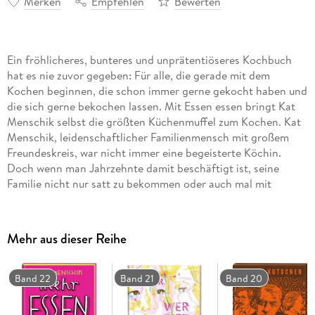
Merken
Empfehlen
Bewerten
Ein fröhlicheres, bunteres und unprätentiöseres Kochbuch
hat es nie zuvor gegeben: Für alle, die gerade mit dem
Kochen beginnen, die schon immer gerne gekocht haben und
die sich gerne bekochen lassen. Mit Essen essen bringt Kat
Menschik selbst die größten Küchenmuffel zum Kochen. Kat
Menschik, leidenschaftlicher Familienmensch mit großem
Freundeskreis, war nicht immer eine begeisterte Köchin.
Doch wenn man Jahrzehnte damit beschäftigt ist, seine
Familie nicht nur satt zu bekommen oder auch mal mit
kleinem Budget einen langen Tisch von Freunden verköstigen
will, dann sammelt sich so einiges an Kochtricks, Rezepten
für Lieblingsspeisen und kulinarischen Geheimnissen an. Und
Mehr aus dieser Reihe
außerdem wird man unversehens eben doch zu einer
enthusiastischen Köchin. Essen essen ist ein Kochbuch der
anderen Art: Kat Menschik drückt darin ihren Lesern den
Band 22
Band 21
Band 20
Kochlöffel in die Hand und nimmt sie mit auf eine
unkonventionelle Reise durch ein ganzes Küchenjahr. Vom