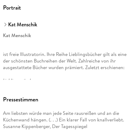
Portrait
Kat Menschik
Kat Menschik
ist freie Illustratorin. Ihre Reihe Lieblingsbücher gilt als eine
der schönsten Buchreihen der Welt. Zahlreiche von ihr
ausgestattete Bücher wurden prämiert. Zuletzt erschienen:
Lieblingsmärchen,
Westend
Pressestimmen
und
Am liebsten würde man jede Seite rausreißen und an die
Küchenwand hängen. (. . .) Ein klarer Fall von knallverliebt.
Wer bist du?
Susanne Kippenberger, Der Tagesspiegel