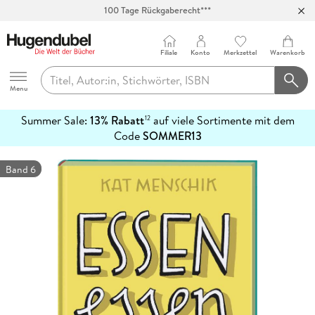
100 Tage Rückgaberecht***
Abholung in über 100 Filialen
Filiale
Konto
Merkzettel
Warenkorb
Hugendubel
Menu
Summer Sale:
13% Rabatt
auf viele Sortimente mit dem
12
mehr
Code
SOMMER13
erfahren
Band 6