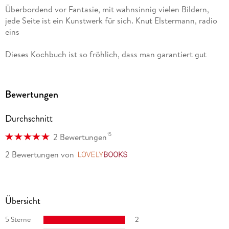
Überbordend vor Fantasie, mit wahnsinnig vielen Bildern,
jede Seite ist ein Kunstwerk für sich. Knut Elstermann, radio
eins
Dieses Kochbuch ist so fröhlich, dass man garantiert gut
gelaunt is(s)t. myself
Weg mit dem Winter-Blues her mit dem Buch! Am liebsten
Bewertungen
würde man jede Seite rausreißen und an die Küchenwand
hängen. Eier tanzen, Bohnen swingen, Klopse schwimmen.
Durchschnitt
Wie es einen anlacht, mit dem gelb strahlenden Cover und
der rot leuchtenden Tomatensauce. (. . .) Ein klarer Fall von
15
2 Bewertungen
knallverliebt. Susanne Kippenberger, Der Tagesspiegel
2 Bewertungen
von
LovelyBooks
Rezeptbücher gibt es viele, aber das hier ist garantiert das
bunteste und eines der lustigsten. Christoph Amend, Zeit
Magazin Newsletter
Übersicht
5 Sterne
2