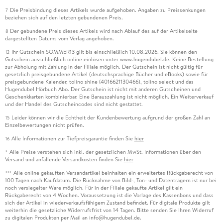
Die Preisbindung dieses Artikels wurde aufgehoben. Angaben zu Preissenkungen
7
beziehen sich auf den letzten gebundenen Preis.
Der gebundene Preis dieses Artikels wird nach Ablauf des auf der Artikelseite
8
dargestellten Datums vom Verlag angehoben.
Ihr Gutschein SOMMER13 gilt bis einschließlich 10.08.2026. Sie können den
12
Gutschein ausschließlich online einlösen unter www.hugendubel.de. Keine Bestellung
zur Abholung mit Zahlung in der Filiale möglich. Der Gutschein ist nicht gültig für
gesetzlich preisgebundene Artikel (deutschsprachige Bücher und eBooks) sowie für
preisgebundene Kalender, tolino shine (4016621130466), tolino select und das
Hugendubel Hörbuch Abo. Der Gutschein ist nicht mit anderen Gutscheinen und
Geschenkkarten kombinierbar. Eine Barauszahlung ist nicht möglich. Ein Weiterverkauf
und der Handel des Gutscheincodes sind nicht gestattet.
Leider können wir die Echtheit der Kundenbewertung aufgrund der großen Zahl an
15
Einzelbewertungen nicht prüfen.
Alle Informationen zur Tiefpreisgarantie finden Sie
hier
16
Alle Preise verstehen sich inkl. der gesetzlichen MwSt. Informationen über den
*
Versand und anfallende Versandkosten finden Sie
hier
Alle online gekauften Versandartikel beinhalten ein erweitertes Rückgaberecht von
***
100 Tagen nach Kaufdatum. Die Rücknahme von Bild-, Ton- und Datenträgern ist nur bei
noch versiegelter Ware möglich. Für in der Filiale gekaufte Artikel gilt ein
Rückgaberecht von 4 Wochen. Voraussetzung ist die Vorlage des Kassenbons und dass
sich der Artikel in wiederverkaufsfähigem Zustand befindet. Für digitale Produkte gilt
weiterhin die gesetzliche Widerrufsfrist von 14 Tagen. Bitte senden Sie Ihren Widerruf
zu digitalen Produkten per Mail an info@hugendubel.de.