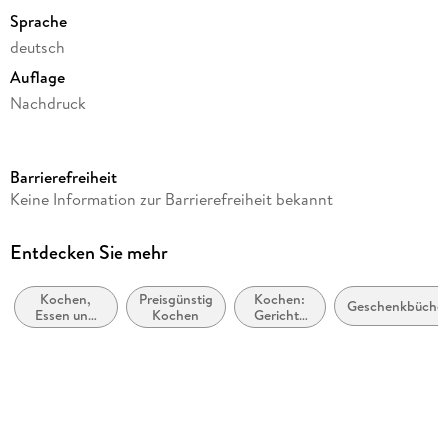
Sprache
deutsch
Auflage
Nachdruck
Seitenanzahl
112
Barrierefreiheit
Reihe
Keine Information zur Barrierefreiheit bekannt
Illustrierte Lieblingsbücher (Kat Menschik), 6
Autor/Autorin
Entdecken Sie mehr
Kat Menschik
Kochen,
Preisgünstig
Kochen:
Verlag/Hersteller
Geschenkbüche
Essen und
Kochen
Gerichte
Galiani, Verlag
Trinken,
und Menüs
Schreiben
/
Produktart
über
Mahlzeiten
Lebensmittel
gebunden
Abbildungen
112 Farbzeichn.