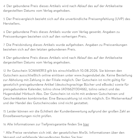
Der gebundene Preis dieses Artikels wird nach Ablauf des auf der Artikelseite
4
dargestellten Datums vom Verlag angehoben.
Der Preisvergleich bezieht sich auf die unverbindliche Preisempfehlung (UVP) des
5
Herstellers.
Der gebundene Preis dieses Artikels wurde vom Verlag gesenkt. Angaben zu
6
Preissenkungen beziehen sich auf den vorherigen Preis.
Die Preisbindung dieses Artikels wurde aufgehoben. Angaben zu Preissenkungen
7
beziehen sich auf den letzten gebundenen Preis.
Der gebundene Preis dieses Artikels wird nach Ablauf des auf der Artikelseite
8
dargestellten Datums vom Verlag angehoben.
Ihr Gutschein SOMMER13 gilt bis einschließlich 10.08.2026. Sie können den
12
Gutschein ausschließlich online einlösen unter www.hugendubel.de. Keine Bestellung
zur Abholung mit Zahlung in der Filiale möglich. Der Gutschein ist nicht gültig für
gesetzlich preisgebundene Artikel (deutschsprachige Bücher und eBooks) sowie für
preisgebundene Kalender, tolino shine (4016621130466), tolino select und das
Hugendubel Hörbuch Abo. Der Gutschein ist nicht mit anderen Gutscheinen und
Geschenkkarten kombinierbar. Eine Barauszahlung ist nicht möglich. Ein Weiterverkauf
und der Handel des Gutscheincodes sind nicht gestattet.
Leider können wir die Echtheit der Kundenbewertung aufgrund der großen Zahl an
15
Einzelbewertungen nicht prüfen.
Alle Informationen zur Tiefpreisgarantie finden Sie
hier
16
Alle Preise verstehen sich inkl. der gesetzlichen MwSt. Informationen über den
*
Versand und anfallende Versandkosten finden Sie
hier