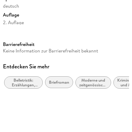
deutsch
Auflage
2. Auflage
Seitenanzahl
128
Barrierefreiheit
Reihe
Keine Information zur Barrierefreiheit bekannt
Illustrierte Lieblingsbücher (Kat Menschik), 11
Autor/Autorin
Entdecken Sie mehr
Kat Menschik, Volker Kutscher
Belletristik:
Moderne und
Krimina
Illustrationen
Briefroman
Erzählungen,
zeitgenössische
und M
Kat Menschik
Kurzgeschichten,
Belletristik:
Short Stories
allgemein und
Verlag/Hersteller
literarisch
Galiani, Verlag
Produktart
gebunden
Abbildungen