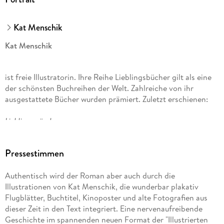
Kat Menschik
Kat Menschik
ist freie Illustratorin. Ihre Reihe Lieblingsbücher gilt als eine
der schönsten Buchreihen der Welt. Zahlreiche von ihr
ausgestattete Bücher wurden prämiert. Zuletzt erschienen:
Lieblingsmärchen,
Westend
Pressestimmen
und
Authentisch wird der Roman aber auch durch die
Illustrationen von Kat Menschik, die wunderbar plakativ
Wer bist du?
Flugblätter, Buchtitel, Kinoposter und alte Fotografien aus
dieser Zeit in den Text integriert. Eine nervenaufreibende
Volker Kutscher
Geschichte im spannenden neuen Format der "Illustrierten