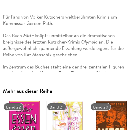
Für Fans von Volker Kutschers weltberühmten Krimis um
Kommissar Gereon Rath.
Das Buch
Mitte
knüpft unmittelbar an die dramatischen
Ereignisse des letzten Kutscher-Krimis
Olympia
an. Die
außergewöhnlich spannende Erzählung wurde eigens für die
Reihe von Kat Menschik geschrieben.
Im Zentrum des Buches steht eine der drei zentralen Figuren
aus dem Kutscher-Kosmos: Fritze Thormann - Charly und
Gereon Raths Pflegesohn. Der 15-jährige wollte als
Ehrendienstler der HJ auf der Olympiade 1936 vor allem
Mehr aus dieser Reihe
seinem Läuferidol Jesse Owens nahe sein. Doch wurde er zu
seinem Unglück zufällig Zeuge eines Selbstmords, dessen
Umstände mehr als fragwürdig waren. Während die Polizei
Band 22
Band 21
Band 20
ihm nicht glaubt, ist die Gestapo schon auf der Spur des
unliebsamen Zeugen. Dem Jungen bleibt nichts übrig, als zu
fliehen und mit gefälschtem Pass beim Kohlehandel