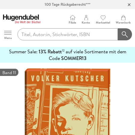
Abholung in über 100 Filialen
Filiale
Konto
Merkzettel
Warenkorb
Hugendubel
Menu
Summer Sale:
13% Rabatt
auf viele Sortimente mit dem
12
mehr
Code
SOMMER13
erfahren
Band 11