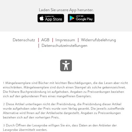
Laden Sie unsere App herunter.
Datenschutz
AGB
Impressum
Widerrufsbelehrung
Datenschutzeinstellungen
Mängelexemplare sind Bücher mit leichten Beschädigungen, die das Lesen aber nicht
1
einschränken. Mängelexemplare sind durch einen Stempel als solche gekennzeichnet.
Die frühere Buchpreisbindung ist aufgehoben. Angaben zu Preissenkungen beziehen
sich auf den gebundenen Preis eines mangelfreien Exemplars.
Diese Artikel unterliegen nicht der Preisbindung, die Preisbindung dieser Artikel
2
wurde aufgehoben oder der Preis wurde vom Verlag gesenkt. Die jeweils zutreffende
Alternative wird Ihnen auf der Artikelseite dargestellt. Angaben zu Preissenkungen
beziehen sich auf den vorherigen Preis.
Durch Öffnen der Leseprobe willigen Sie ein, dass Daten an den Anbieter der
3
Leseprobe übermittelt werden.