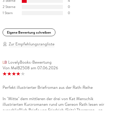
3 Sterne
4
2 Sterne
0
schrieb Volker Kutscher bereits die Bestseller
1 Stern
0
Moabit
Eigene Bewertung schreiben
(2017) und
Zur Empfehlungsrangliste
Mitte
(2021) - Bücher, die den Helden seiner berühmten Krimi-
Reihe gewidmet sind. Nach dem Buch für Charly und dem für
LovelyBooks-Bewertung
Fritze Thormann erscheint im September 2025 das Buch
Von MelB2508
am
07.06.2026
Westend
Perfekt illustrierter Briefroman aus der Rath-Reihe
für Gereon Rath.
In "Mitte" dem mittleren der drei von Kat Menschik
illustrierten Kurzromanen rund um Gereon Rath lesen wir
ausschließlich Briefe von Friedrich (Fritz) Thormann - an