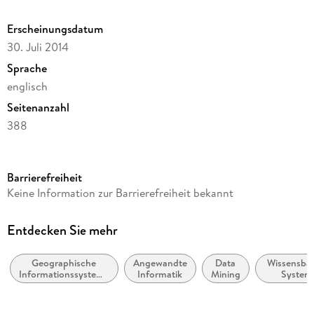
Erscheinungsdatum
30. Juli 2014
Sprache
englisch
Seitenanzahl
388
Reihe
Earth and Environmental Science
Barrierefreiheit
Herausgegeben von
Keine Information zur Barrierefreiheit bekannt
Chun Liu
Verlag/Hersteller
Entdecken Sie mehr
Palgrave Macmillan
Geographische
Angewandte
Data
Wissensbas
Abbildungen
Informationssysteme
Informatik
Mining
System
XIX, 368 p. 165 illus., 123 illus. in color.
(GIS) und
Expertensy
Fernerkundung
Gewicht