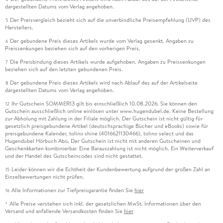
dargestellten Datums vom Verlag angehoben.
Der Preisvergleich bezieht sich auf die unverbindliche Preisempfehlung (UVP) des
5
Herstellers.
Der gebundene Preis dieses Artikels wurde vom Verlag gesenkt. Angaben zu
6
Preissenkungen beziehen sich auf den vorherigen Preis.
Die Preisbindung dieses Artikels wurde aufgehoben. Angaben zu Preissenkungen
7
beziehen sich auf den letzten gebundenen Preis.
Der gebundene Preis dieses Artikels wird nach Ablauf des auf der Artikelseite
8
dargestellten Datums vom Verlag angehoben.
Ihr Gutschein SOMMER13 gilt bis einschließlich 10.08.2026. Sie können den
12
Gutschein ausschließlich online einlösen unter www.hugendubel.de. Keine Bestellung
zur Abholung mit Zahlung in der Filiale möglich. Der Gutschein ist nicht gültig für
gesetzlich preisgebundene Artikel (deutschsprachige Bücher und eBooks) sowie für
preisgebundene Kalender, tolino shine (4016621130466), tolino select und das
Hugendubel Hörbuch Abo. Der Gutschein ist nicht mit anderen Gutscheinen und
Geschenkkarten kombinierbar. Eine Barauszahlung ist nicht möglich. Ein Weiterverkauf
und der Handel des Gutscheincodes sind nicht gestattet.
Leider können wir die Echtheit der Kundenbewertung aufgrund der großen Zahl an
15
Einzelbewertungen nicht prüfen.
Alle Informationen zur Tiefpreisgarantie finden Sie
hier
16
Alle Preise verstehen sich inkl. der gesetzlichen MwSt. Informationen über den
*
Versand und anfallende Versandkosten finden Sie
hier