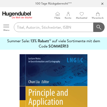
100 Tage Rückgaberecht***
Abholung in über 100 Filialen
Filiale
Konto
Merkzettel
Warenkorb
Hugendubel
Menu
Summer Sale:
13% Rabatt
auf viele Sortimente mit dem
12
mehr
Code
SOMMER13
erfahren