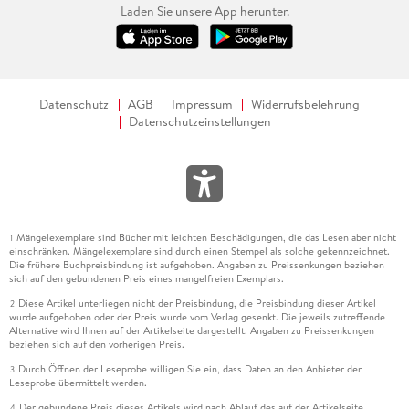
Laden Sie unsere App herunter.
Datenschutz
AGB
Impressum
Widerrufsbelehrung
Datenschutzeinstellungen
Mängelexemplare sind Bücher mit leichten Beschädigungen, die das Lesen aber nicht
1
einschränken. Mängelexemplare sind durch einen Stempel als solche gekennzeichnet.
Die frühere Buchpreisbindung ist aufgehoben. Angaben zu Preissenkungen beziehen
sich auf den gebundenen Preis eines mangelfreien Exemplars.
Diese Artikel unterliegen nicht der Preisbindung, die Preisbindung dieser Artikel
2
wurde aufgehoben oder der Preis wurde vom Verlag gesenkt. Die jeweils zutreffende
Alternative wird Ihnen auf der Artikelseite dargestellt. Angaben zu Preissenkungen
beziehen sich auf den vorherigen Preis.
Durch Öffnen der Leseprobe willigen Sie ein, dass Daten an den Anbieter der
3
Leseprobe übermittelt werden.
Der gebundene Preis dieses Artikels wird nach Ablauf des auf der Artikelseite
4