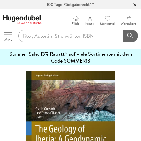
100 Tage Rückgaberecht***
Abholung in über 100 Filialen
Filiale
Konto
Merkzettel
Warenkorb
Hugendubel
Menu
Summer Sale:
13% Rabatt
auf viele Sortimente mit dem
12
mehr
Code
SOMMER13
erfahren