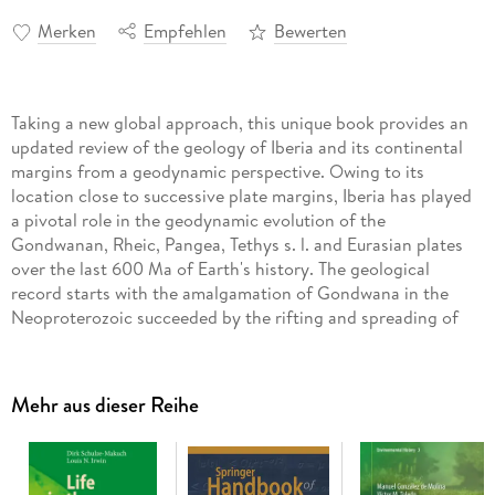
Merken
Empfehlen
Bewerten
Taking a new global approach, this unique book provides an
updated review of the geology of Iberia and its continental
margins from a geodynamic perspective. Owing to its
location close to successive plate margins, Iberia has played
a pivotal role in the geodynamic evolution of the
Gondwanan, Rheic, Pangea, Tethys s. l. and Eurasian plates
over the last 600 Ma of Earth's history. The geological
record starts with the amalgamation of Gondwana in the
Neoproterozoic succeeded by the rifting and spreading of
the Rheic ocean; its demise, which led to the amalgamation
of Pangea in the late Paleozoic; the rifting and spreading of
several arms of the Neotethys ocean in the Mesozoic Era and
Mehr aus dieser Reihe
their ongoing closure, which was responsible for the Alpine
orogeny. The significant advances in the last 20 years have
attracted international research interest in the geology of
the Iberian Peninsula.