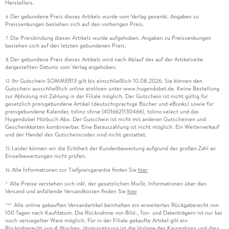
Herstellers.
Der gebundene Preis dieses Artikels wurde vom Verlag gesenkt. Angaben zu
6
Preissenkungen beziehen sich auf den vorherigen Preis.
Die Preisbindung dieses Artikels wurde aufgehoben. Angaben zu Preissenkungen
7
beziehen sich auf den letzten gebundenen Preis.
Der gebundene Preis dieses Artikels wird nach Ablauf des auf der Artikelseite
8
dargestellten Datums vom Verlag angehoben.
Ihr Gutschein SOMMER13 gilt bis einschließlich 10.08.2026. Sie können den
12
Gutschein ausschließlich online einlösen unter www.hugendubel.de. Keine Bestellung
zur Abholung mit Zahlung in der Filiale möglich. Der Gutschein ist nicht gültig für
gesetzlich preisgebundene Artikel (deutschsprachige Bücher und eBooks) sowie für
preisgebundene Kalender, tolino shine (4016621130466), tolino select und das
Hugendubel Hörbuch Abo. Der Gutschein ist nicht mit anderen Gutscheinen und
Geschenkkarten kombinierbar. Eine Barauszahlung ist nicht möglich. Ein Weiterverkauf
und der Handel des Gutscheincodes sind nicht gestattet.
Leider können wir die Echtheit der Kundenbewertung aufgrund der großen Zahl an
15
Einzelbewertungen nicht prüfen.
Alle Informationen zur Tiefpreisgarantie finden Sie
hier
16
Alle Preise verstehen sich inkl. der gesetzlichen MwSt. Informationen über den
*
Versand und anfallende Versandkosten finden Sie
hier
Alle online gekauften Versandartikel beinhalten ein erweitertes Rückgaberecht von
***
100 Tagen nach Kaufdatum. Die Rücknahme von Bild-, Ton- und Datenträgern ist nur bei
noch versiegelter Ware möglich. Für in der Filiale gekaufte Artikel gilt ein
Rückgaberecht von 4 Wochen. Voraussetzung ist die Vorlage des Kassenbons und dass