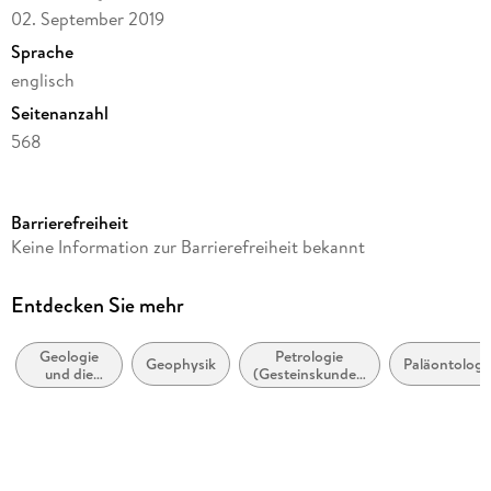
02. September 2019
Sprache
englisch
Seitenanzahl
568
Reihe
Earth and Environmental Science
Barrierefreiheit
Herausgegeben von
Keine Information zur Barrierefreiheit bekannt
Cecilio Quesada, José Tomás Oliveira
Verlag/Hersteller
Entdecken Sie mehr
Springer
Geologie
Petrologie
Produktart
Geophysik
Paläontologi
und die
(Gesteinskunde),
gebunden
Lithosphäre
Petrografie und
Mineralogie
Abbildungen
XXII, 544 p. 241 illus., 202 illus. in color.
Gewicht