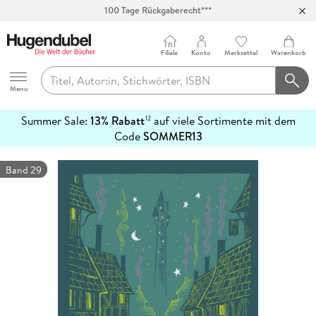
100 Tage Rückgaberecht***
Abholung in über 100 Filialen
Filiale
Konto
Merkzettel
Warenkorb
Hugendubel
Menu
Summer Sale:
13% Rabatt
auf viele Sortimente mit dem
12
mehr
Code
SOMMER13
erfahren
Band 29