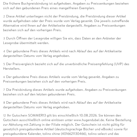
Die frühere Buchpreisbindung ist aufgehoben. Angaben zu Preissenkungen beziehen
sich auf den gebundenen Preis eines mangelfreien Exemplars.
Diese Artikel unterliegen nicht der Preisbindung, die Preisbindung dieser Artikel
2
wurde aufgehoben oder der Preis wurde vom Verlag gesenkt. Die jeweils zutreffende
Alternative wird Ihnen auf der Artikelseite dargestellt. Angaben zu Preissenkungen
beziehen sich auf den vorherigen Preis.
Durch Öffnen der Leseprobe willigen Sie ein, dass Daten an den Anbieter der
3
Leseprobe übermittelt werden.
Der gebundene Preis dieses Artikels wird nach Ablauf des auf der Artikelseite
4
dargestellten Datums vom Verlag angehoben.
Der Preisvergleich bezieht sich auf die unverbindliche Preisempfehlung (UVP) des
5
Herstellers.
Der gebundene Preis dieses Artikels wurde vom Verlag gesenkt. Angaben zu
6
Preissenkungen beziehen sich auf den vorherigen Preis.
Die Preisbindung dieses Artikels wurde aufgehoben. Angaben zu Preissenkungen
7
beziehen sich auf den letzten gebundenen Preis.
Der gebundene Preis dieses Artikels wird nach Ablauf des auf der Artikelseite
8
dargestellten Datums vom Verlag angehoben.
Ihr Gutschein SOMMER13 gilt bis einschließlich 10.08.2026. Sie können den
12
Gutschein ausschließlich online einlösen unter www.hugendubel.de. Keine Bestellung
zur Abholung mit Zahlung in der Filiale möglich. Der Gutschein ist nicht gültig für
gesetzlich preisgebundene Artikel (deutschsprachige Bücher und eBooks) sowie für
preisgebundene Kalender, tolino shine (4016621130466), tolino select und das