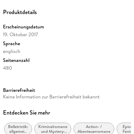
Produktdetails
Erscheinungsdatum
19. Oktober 2017
Sprache
englisch
Seitenanzahl
480
Reihe
Night Watch, 29
Barrierefreiheit
Autor/Autorin
Keine Information zur Barrierefreiheit bekannt
Terry Pratchett
Verlag/Hersteller
Entdecken Sie mehr
Penguin
Belletristik:
Kriminalromane
Action- /
Episc
Produktart
allgemein
und Mystery:
Abenteuerromane
Fanta