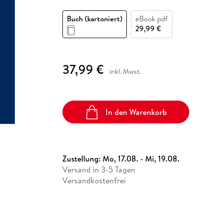
Fremdsprachige Bücher
n Lernhilfen
 Jugendbücher
eiber
Hörbuch Downloads im Bundle
cher
 Vergleich
 Puzzlezubehör
Lernen
New Adult
STABILO
Taschenbücher
Buch (kartoniert)
eBook pdf
hilfen
hriller
 Backen
er
lender
Ratgeber
29,99 €
op
hriller
Romance
Sachbücher
37,99 €
precher:innen
inkl. Mwst.
Science Fiction
Fremdsprachige Bücher
In den Warenkorb
Zustellung:
Mo, 17.08. - Mi, 19.08.
Versand in 3-5 Tagen
Versandkostenfrei