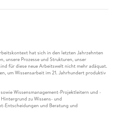
eitskontext hat sich in den letzten Jahrzehnten
, unsere Prozesse und Strukturen, unser
nd für diese neue Arbeitswelt nicht mehr adäquat.
n, um Wissensarbeit im 21. Jahrhundert produktiv
n sowie Wissensmanagement-Projektleitern und -
n Hintergrund zu Wissens- und
t-Entscheidungen und Beratung und
hen Einführung ins Wissensmanagement wird ein
laufenden Betrieb von Wissensmanagement in der