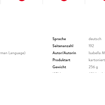
Sprache
deutsch
Seitenanzahl
192
rman Language)
Autor/Autorin
Isabella 
Produktart
kartoniert
Gewicht
256 g
ISBN
9783662
ervice Center GmbH,
erg,
ure.com