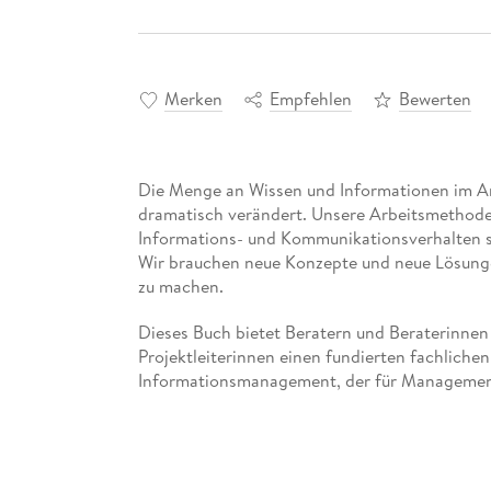
Merken
Empfehlen
Bewerten
Die Menge an Wissen und Informationen im Arb
dramatisch verändert. Unsere Arbeitsmethoden
Informations- und Kommunikationsverhalten si
Wir brauchen neue Konzepte und neue Lösunge
zu machen.
Dieses Buch bietet Beratern und Beraterinne
Projektleiterinnen einen fundierten fachliche
Informationsmanagement, der für Managemen
Projektleitung relevant ist. Nach der fachlic
Vorgehensmodell für die Einführung und den 
Praxis erläutert.