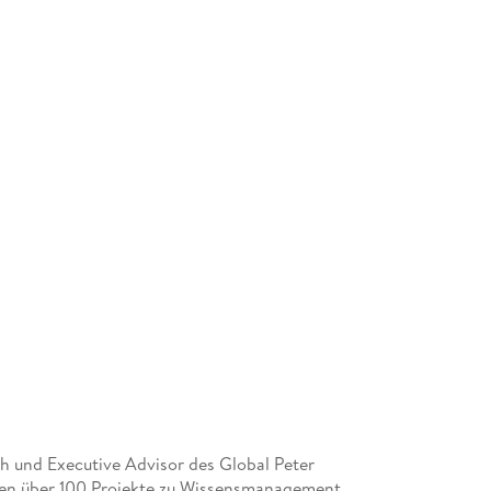
ch und Executive Advisor des Global Peter
chen über 100 Projekte zu Wissensmanagement,