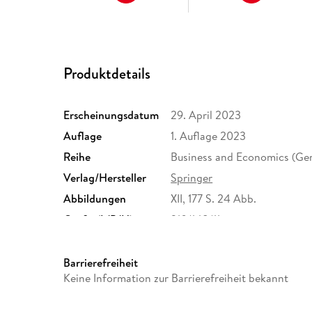
Produktdetails
Erscheinungsdatum
29. April 2023
Auflage
1. Auflage 2023
Reihe
Business and Economics (Ge
Verlag/Hersteller
Springer
Abbildungen
XII, 177 S. 24 Abb.
Größe (L/B/H)
210/148/11 mm
Herstelleradresse
Springer Nature Customer S
Europaplatz 3, 69115 Heidelb
Barrierefreiheit
ProductSafety@springernat
Keine Information zur Barrierefreiheit bekannt