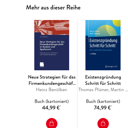
Mehr aus dieser Reihe
Neue Strategien für das
Existenzgründung
Firmenkundengeschäft
Schritt für Schritt
Heinz Benölken
in Banken und
Thomas Plümer, Martin Niemann
Sparkassen
Buch (kartoniert)
Buch (kartoniert)
44,99 €
74,99 €
*
*