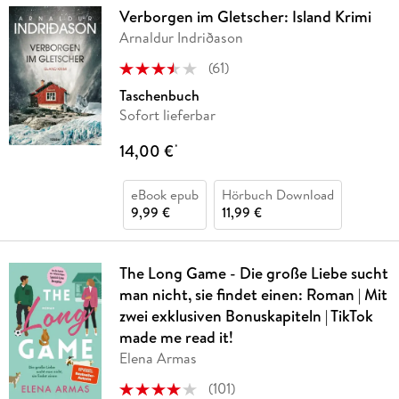
Verborgen im Gletscher: Island Krimi
Arnaldur Indriðason
(
61
)
Taschenbuch
Sofort lieferbar
14,00 €
*
eBook epub
Hörbuch Download
9,99 €
11,99 €
The Long Game - Die große Liebe sucht
man nicht, sie findet einen: Roman | Mit
zwei exklusiven Bonuskapiteln | TikTok
made me read it!
Elena Armas
(
101
)