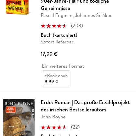
90er-Jahre-Flair und tödliche
Geheimnisse
Pascal Engman, Johannes Selåker
(
208
)
Buch (kartoniert)
Sofort lieferbar
17,99 €
*
Ein weiteres Format
eBook epub
9,99 €
Erde: Roman | Das große Erzählprojekt
des irischen Bestsellerautors
John Boyne
(
22
)