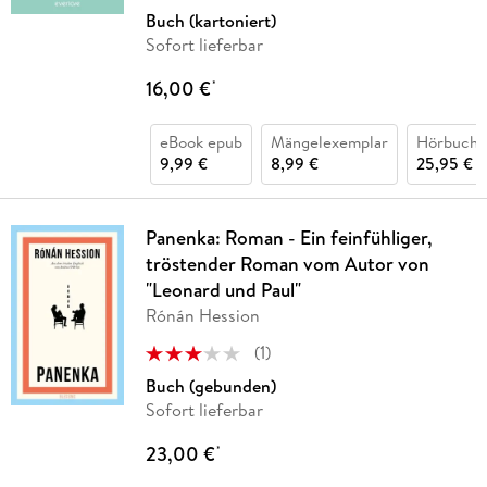
Buch (kartoniert)
Sofort lieferbar
16,00 €
*
eBook epub
Mängelexemplar
Hörbuch 
9,99 €
8,99 €
25,95 €
Panenka: Roman - Ein feinfühliger,
tröstender Roman vom Autor von
"Leonard und Paul"
Rónán Hession
(
1
)
Buch (gebunden)
Sofort lieferbar
23,00 €
*