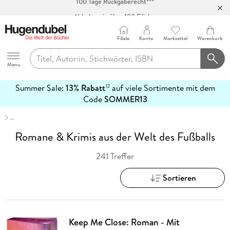
Abholung in über 100 Filialen
Filiale
Konto
Merkzettel
Warenkorb
Hugendubel
Menu
Summer Sale:
13% Rabatt
auf viele Sortimente mit dem
12
mehr
Code
SOMMER13
erfahren
…
Romane & Krimis aus der Welt des Fußballs
241 Treffer
Sortieren
Keep Me Close: Roman - Mit