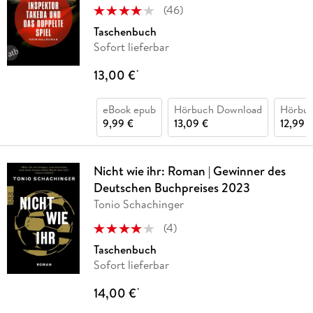
(
46
)
Taschenbuch
Sofort lieferbar
13,00 €
*
eBook epub
Hörbuch Download
Hörbu
9,99 €
13,09 €
12,99 
Nicht wie ihr: Roman | Gewinner des
Deutschen Buchpreises 2023
Tonio Schachinger
(
4
)
Taschenbuch
Sofort lieferbar
14,00 €
*