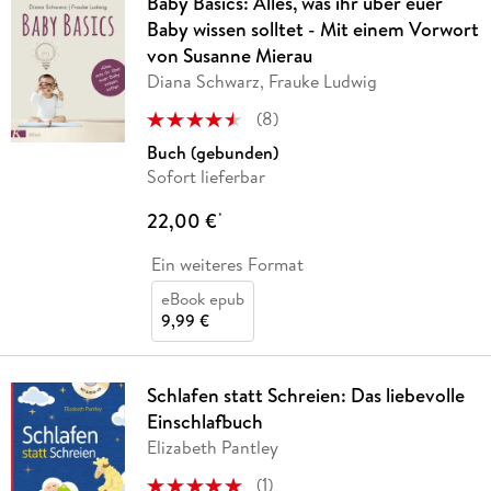
Baby Basics: Alles, was ihr über euer
Baby wissen solltet - Mit einem Vorwort
von Susanne Mierau
Diana Schwarz, Frauke Ludwig
(
8
)
Buch (gebunden)
Sofort lieferbar
22,00 €
*
Ein weiteres Format
eBook epub
9,99 €
Schlafen statt Schreien: Das liebevolle
Einschlafbuch
Elizabeth Pantley
(
1
)