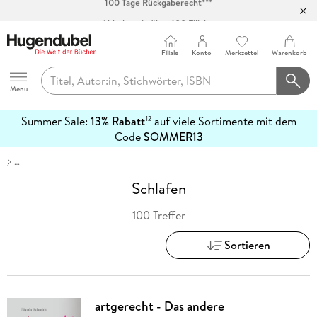
Abholung in über 100 Filialen
Filiale
Konto
Merkzettel
Warenkorb
Hugendubel
Menu
Summer Sale:
13% Rabatt
auf viele Sortimente mit dem
12
mehr
Code
SOMMER13
erfahren
…
Schlafen
100 Treffer
Sortieren
artgerecht - Das andere