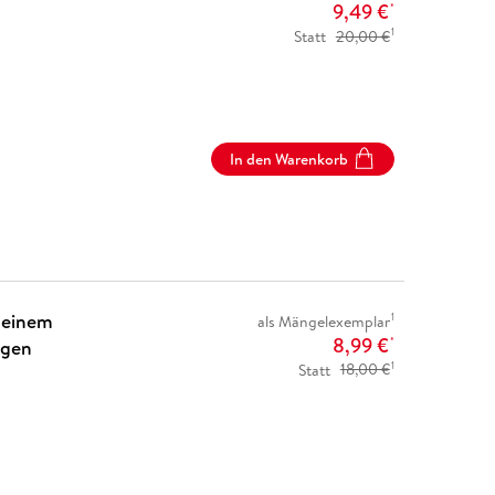
9,49 €
*
1
Statt
20,00 €
In den Warenkorb
 einem
1
als Mängelexemplar
8,99 €
egen
*
1
Statt
18,00 €