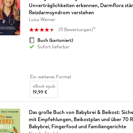
Fremdsprachige Bücher
n Lernhilfen
 Jugendbücher
eiber
Hörbuch Downloads im Bundle
Unverträglichkeiten erkennen, Darmflora stä
cher
 Vergleich
 Puzzlezubehör
Lernen
New Adult
STABILO
Taschenbücher
Reizdarmsyndrom verstehen
hilfen
hriller
 Backen
er
lender
Ratgeber
Luisa Werner
op
hriller
Romance
(
11
Bewertungen
)
15
Sachbücher
Buch (kartoniert)
precher:innen
Science Fiction
Sofort lieferbar
Fremdsprachige Bücher
Ein weiteres Format
eBook epub
19,99 €
Das große Buch von Babybrei & Beikost: Siche
mit Empfehlungen, Beikostplan und über 70 R
Babybrei, Fingerfood und Familiengerichte