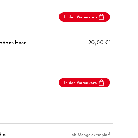
In den Warenkorb
chönes Haar
20,00 €
*
In den Warenkorb
die
1
als Mängelexemplar