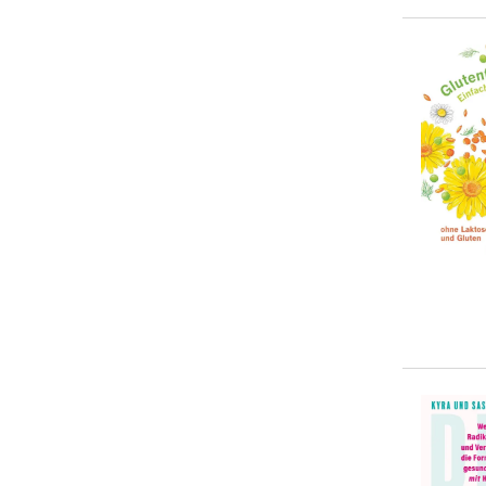
... weitere Sprachen suchen
Clarissa Lorenz
(
15
)
Artemis Saage
(
14
)
... weitere Autor:in suchen