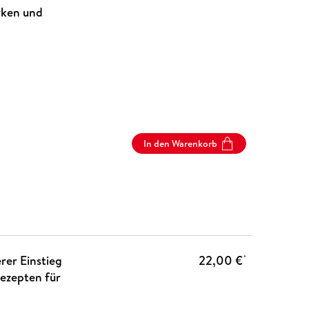
rken und
In den Warenkorb
rer Einstieg
22,00 €
*
ezepten für