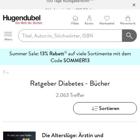
Abholung in über 100 Filialen
Filiale
Konto
Merkzettel
Warenkorb
Hugendubel
Menu
Summer Sale:
13% Rabatt
auf viele Sortimente mit dem
12
mehr
Code
SOMMER13
erfahren
…
Ratgeber Diabetes - Bücher
2.063 Treffer
Sortieren
Die Alterslüge: Ärztin und