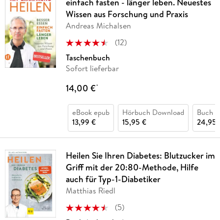
einfach fasten - länger leben. Neuestes
Wissen aus Forschung und Praxis
Andreas Michalsen
(
12
)
Taschenbuch
Sofort lieferbar
14,00 €
*
eBook epub
Hörbuch Download
Buch (
13,99 €
15,95 €
24,95 
Heilen Sie Ihren Diabetes: Blutzucker im
Griff mit der 20:80-Methode, Hilfe
auch für Typ-1-Diabetiker
Matthias Riedl
(
5
)