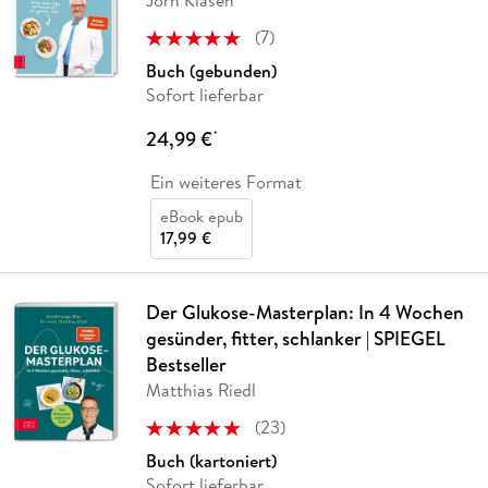
Jörn Klasen
(
7
)
Buch (gebunden)
Sofort lieferbar
24,99 €
*
Ein weiteres Format
eBook epub
17,99 €
Der Glukose-Masterplan: In 4 Wochen
gesünder, fitter, schlanker | SPIEGEL
Bestseller
Matthias Riedl
(
23
)
Buch (kartoniert)
Sofort lieferbar