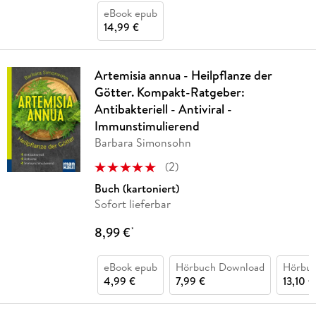
eBook epub
14,99 €
Artemisia annua - Heilpflanze der
Götter. Kompakt-Ratgeber:
Antibakteriell - Antiviral -
Immunstimulierend
Barbara Simonsohn
(
2
)
Buch (kartoniert)
Sofort lieferbar
8,99 €
*
eBook epub
Hörbuch Download
Hörbu
4,99 €
7,99 €
13,10 €