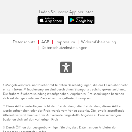
Laden Sie unsere App herunter.
Datenschutz
AGB
Impressum
Widerrufsbelehrung
Datenschutzeinstellungen
Mängelexemplare sind Bücher mit leichten Beschädigungen, die das Lesen aber nicht
1
einschränken. Mängelexemplare sind durch einen Stempel als solche gekennzeichnet.
Die frühere Buchpreisbindung ist aufgehoben. Angaben zu Preissenkungen beziehen
sich auf den gebundenen Preis eines mangelfreien Exemplars.
Diese Artikel unterliegen nicht der Preisbindung, die Preisbindung dieser Artikel
2
wurde aufgehoben oder der Preis wurde vom Verlag gesenkt. Die jeweils zutreffende
Alternative wird Ihnen auf der Artikelseite dargestellt. Angaben zu Preissenkungen
beziehen sich auf den vorherigen Preis.
Durch Öffnen der Leseprobe willigen Sie ein, dass Daten an den Anbieter der
3
Leseprobe übermittelt werden.