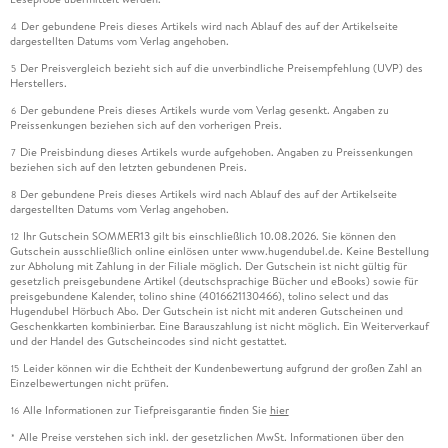
Der gebundene Preis dieses Artikels wird nach Ablauf des auf der Artikelseite
4
dargestellten Datums vom Verlag angehoben.
Der Preisvergleich bezieht sich auf die unverbindliche Preisempfehlung (UVP) des
5
Herstellers.
Der gebundene Preis dieses Artikels wurde vom Verlag gesenkt. Angaben zu
6
Preissenkungen beziehen sich auf den vorherigen Preis.
Die Preisbindung dieses Artikels wurde aufgehoben. Angaben zu Preissenkungen
7
beziehen sich auf den letzten gebundenen Preis.
Der gebundene Preis dieses Artikels wird nach Ablauf des auf der Artikelseite
8
dargestellten Datums vom Verlag angehoben.
Ihr Gutschein SOMMER13 gilt bis einschließlich 10.08.2026. Sie können den
12
Gutschein ausschließlich online einlösen unter www.hugendubel.de. Keine Bestellung
zur Abholung mit Zahlung in der Filiale möglich. Der Gutschein ist nicht gültig für
gesetzlich preisgebundene Artikel (deutschsprachige Bücher und eBooks) sowie für
preisgebundene Kalender, tolino shine (4016621130466), tolino select und das
Hugendubel Hörbuch Abo. Der Gutschein ist nicht mit anderen Gutscheinen und
Geschenkkarten kombinierbar. Eine Barauszahlung ist nicht möglich. Ein Weiterverkauf
und der Handel des Gutscheincodes sind nicht gestattet.
Leider können wir die Echtheit der Kundenbewertung aufgrund der großen Zahl an
15
Einzelbewertungen nicht prüfen.
Alle Informationen zur Tiefpreisgarantie finden Sie
hier
16
Alle Preise verstehen sich inkl. der gesetzlichen MwSt. Informationen über den
*