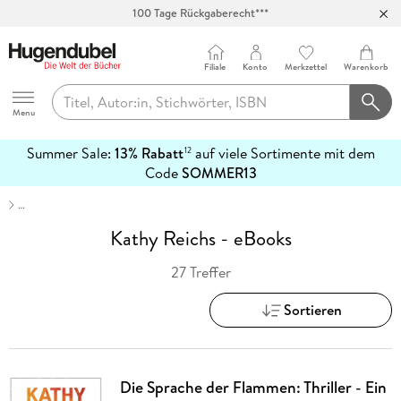
Abholung in über 100 Filialen
Filiale
Konto
Merkzettel
Warenkorb
Hugendubel
Menu
Summer Sale:
13% Rabatt
auf viele Sortimente mit dem
12
mehr
Code
SOMMER13
erfahren
…
Kathy Reichs - eBooks
27 Treffer
Sortieren
Die Sprache der Flammen: Thriller - Ein