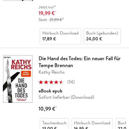
6
Jetzt nur
19,99 €
*
6
Statt
21,99 €
Hörbuch Download
Buch (gebunden)
17,89 €
24,00 €
Die Hand des Todes: Ein neuer Fall für
Tempe Brennan
Kathy Reichs
(
14
)
eBook epub
Sofort lieferbar (Download)
10,99 €
*
Taschenbuch
Hörbuch Download
Buch 
13,00 €
16,95 €
22,00