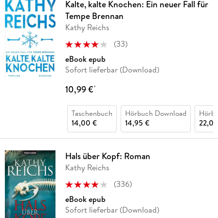
Kalte, kalte Knochen: Ein neuer Fall für
Tempe Brennan
Kathy Reichs
(
33
)
eBook epub
Sofort lieferbar (Download)
10,99 €
*
Taschenbuch
Hörbuch Download
Hörb
14,00 €
14,95 €
22,00
Hals über Kopf: Roman
Kathy Reichs
(
336
)
eBook epub
Sofort lieferbar (Download)