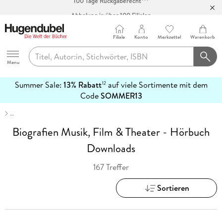
Abholung in über 100 Filialen
Filiale
Konto
Merkzettel
Warenkorb
Hugendubel
Menu
Summer Sale:
13% Rabatt
auf viele Sortimente mit dem
12
mehr
Code
SOMMER13
erfahren
…
Biografien Musik, Film & Theater - Hörbuch
Downloads
167 Treffer
Sortieren