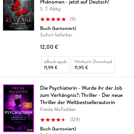
Phänomen - jetzt auf Deutsch!
S. T. Abby
(
9
)
Buch (kartoniert)
Sofort lieferbar
12,00 €
*
eBook epub
Hörbuch Download
11,99 €
11,95 €
Die Psychiaterin - Wurde ihr der Job
zum Verhängnis?: Thriller - Der neue
Thriller der Weltbestsellerautorin
Freida McFadden
(
129
)
Buch (kartoniert)