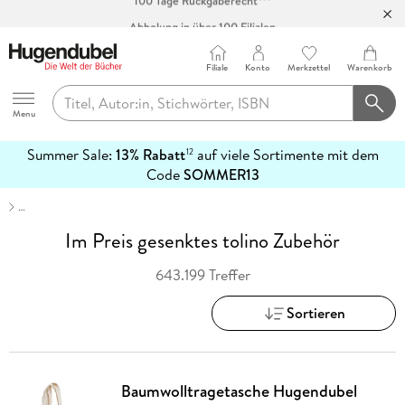
Abholung in über 100 Filialen
Filiale
Konto
Merkzettel
Warenkorb
Hugendubel
Menu
Summer Sale:
13% Rabatt
auf viele Sortimente mit dem
12
mehr
Code
SOMMER13
erfahren
…
Im Preis gesenktes tolino Zubehör
643.199 Treffer
Sortieren
Baumwolltragetasche Hugendubel