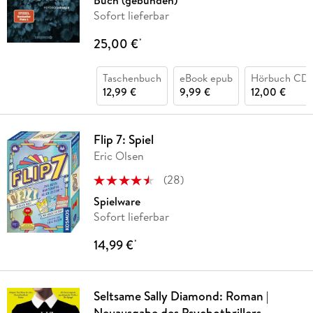
Buch (gebunden)
Sofort lieferbar
25,00 €
*
Taschenbuch
eBook epub
Hörbuch CD
12,99 €
9,99 €
12,00 €
Flip 7: Spiel
Eric Olsen
(
28
)
Spielware
Sofort lieferbar
14,99 €
*
Seltsame Sally Diamond: Roman |
Neuausgabe des Psychothrillers -