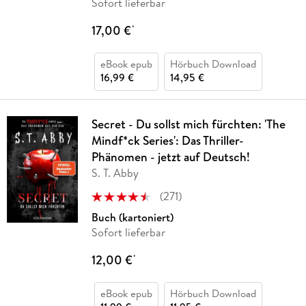
Sofort lieferbar
17,00 €
*
eBook epub
Hörbuch Download
16,99 €
14,95 €
Secret - Du sollst mich fürchten: 'The
Mindf*ck Series': Das Thriller-
Phänomen - jetzt auf Deutsch!
S. T. Abby
(
271
)
Buch (kartoniert)
Sofort lieferbar
12,00 €
*
eBook epub
Hörbuch Download