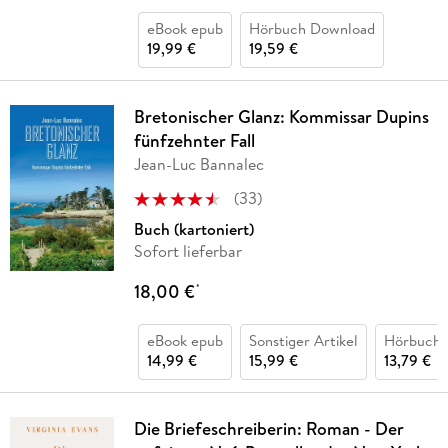
eBook epub
Hörbuch Download
19,99 €
19,59 €
Bretonischer Glanz: Kommissar Dupins
fünfzehnter Fall
Jean-Luc Bannalec
(
33
)
Buch (kartoniert)
Sofort lieferbar
18,00 €
*
eBook epub
Sonstiger Artikel
Hörbuch 
14,99 €
15,99 €
13,79 €
Die Briefeschreiberin: Roman - Der