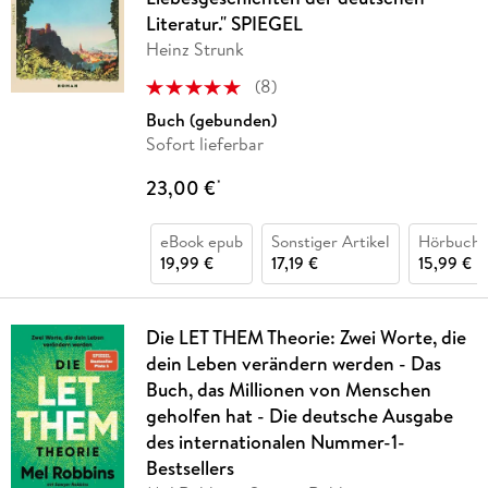
Literatur." SPIEGEL
Heinz Strunk
(
8
)
Buch (gebunden)
Sofort lieferbar
23,00 €
*
eBook epub
Sonstiger Artikel
Hörbuch 
19,99 €
17,19 €
15,99 €
Die LET THEM Theorie: Zwei Worte, die
dein Leben verändern werden - Das
Buch, das Millionen von Menschen
geholfen hat - Die deutsche Ausgabe
des internationalen Nummer-1-
Bestsellers