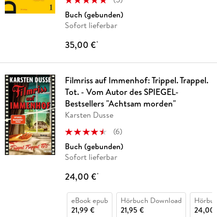
Buch (gebunden)
Sofort lieferbar
35,00 €
*
Filmriss auf Immenhof: Trippel. Trappel.
Tot. - Vom Autor des SPIEGEL-
Bestsellers "Achtsam morden"
Karsten Dusse
(
6
)
Buch (gebunden)
Sofort lieferbar
24,00 €
*
eBook epub
Hörbuch Download
Hörbu
21,99 €
21,95 €
24,00 