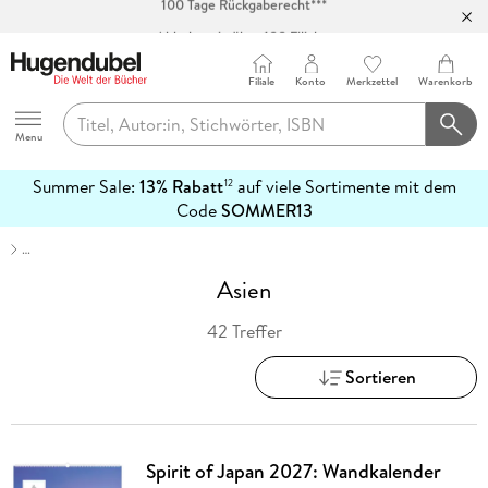
Abholung in über 100 Filialen
Filiale
Konto
Merkzettel
Warenkorb
Hugendubel
Menu
Summer Sale:
13% Rabatt
auf viele Sortimente mit dem
12
mehr
Code
SOMMER13
erfahren
…
Asien
42 Treffer
Sortieren
Spirit of Japan 2027: Wandkalender