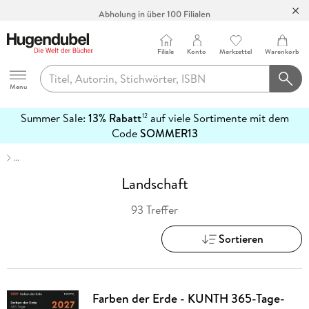
Abholung in über 100 Filialen
Filiale
Konto
Merkzettel
Warenkorb
Hugendubel
Menu
Summer Sale:
13% Rabatt
auf viele Sortimente mit dem
12
mehr
Code
SOMMER13
erfahren
…
Landschaft
93 Treffer
Sortieren
Farben der Erde - KUNTH 365-Tage-