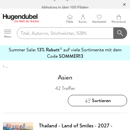
Abholung in über 100 Filialen
Filiale
Konto
Merkzettel
Warenkorb
Hugendubel
Menu
Summer Sale:
13% Rabatt
auf viele Sortimente mit dem
12
mehr
Code
SOMMER13
erfahren
…
Asien
42 Treffer
Sortieren
Thailand - Land of Smiles - 2027 -