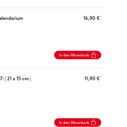
Kalendarium
16,90 €
*
In den Warenkorb
| 21 x 15 cm |
11,90 €
*
In den Warenkorb