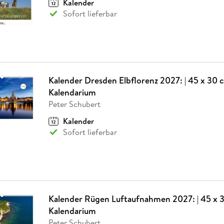
Kalender
Fremdsprachige Bücher
n Lernhilfen
 Jugendbücher
eiber
Hörbuch Downloads im Bundle
cher
 Vergleich
 Puzzlezubehör
Lernen
New Adult
STABILO
Sofort lieferbar
Taschenbücher
hilfen
hriller
 Backen
er
lender
Ratgeber
op
hriller
Romance
Sachbücher
precher:innen
Science Fiction
Kalender Dresden Elbflorenz 2027: | 45 x 30 c
Fremdsprachige Bücher
Kalendarium
Peter Schubert
Kalender
Sofort lieferbar
Kalender Rügen Luftaufnahmen 2027: | 45 x 3
Kalendarium
Peter Schubert