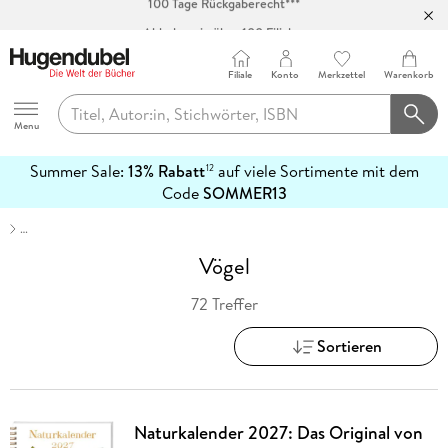
Abholung in über 100 Filialen
Filiale
Konto
Merkzettel
Warenkorb
Hugendubel
Menu
Summer Sale:
13% Rabatt
auf viele Sortimente mit dem
12
mehr
Code
SOMMER13
erfahren
…
Vögel
72 Treffer
Sortieren
Naturkalender 2027: Das Original von