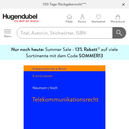
100 Tage Rückgaberecht***
Abholung in über 100 Filialen
Filiale
Konto
Merkzettel
Warenkorb
Hugendubel
Menu
Nur noch heute:
Summer Sale -
13% Rabatt
auf viele
12
mehr
Sortimente mit dem Code
SOMMER13
erfahren