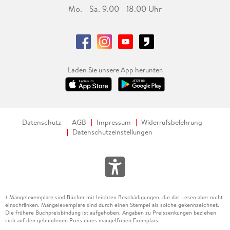
Mo. - Sa. 9.00 - 18.00 Uhr
Laden Sie unsere App herunter.
Datenschutz
AGB
Impressum
Widerrufsbelehrung
Datenschutzeinstellungen
Mängelexemplare sind Bücher mit leichten Beschädigungen, die das Lesen aber nicht
1
einschränken. Mängelexemplare sind durch einen Stempel als solche gekennzeichnet.
Die frühere Buchpreisbindung ist aufgehoben. Angaben zu Preissenkungen beziehen
sich auf den gebundenen Preis eines mangelfreien Exemplars.