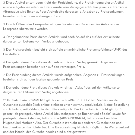
Diese Artikel unterliegen nicht der Preisbindung, die Preisbindung dieser Artikel
2
wurde aufgehoben oder der Preis wurde vom Verlag gesenkt. Die jeweils zutreffende
Alternative wird Ihnen auf der Artikelseite dargestellt. Angaben zu Preissenkungen
beziehen sich auf den vorherigen Preis.
Durch Öffnen der Leseprobe willigen Sie ein, dass Daten an den Anbieter der
3
Leseprobe übermittelt werden.
Der gebundene Preis dieses Artikels wird nach Ablauf des auf der Artikelseite
4
dargestellten Datums vom Verlag angehoben.
Der Preisvergleich bezieht sich auf die unverbindliche Preisempfehlung (UVP) des
5
Herstellers.
Der gebundene Preis dieses Artikels wurde vom Verlag gesenkt. Angaben zu
6
Preissenkungen beziehen sich auf den vorherigen Preis.
Die Preisbindung dieses Artikels wurde aufgehoben. Angaben zu Preissenkungen
7
beziehen sich auf den letzten gebundenen Preis.
Der gebundene Preis dieses Artikels wird nach Ablauf des auf der Artikelseite
8
dargestellten Datums vom Verlag angehoben.
Ihr Gutschein SOMMER13 gilt bis einschließlich 10.08.2026. Sie können den
12
Gutschein ausschließlich online einlösen unter www.hugendubel.de. Keine Bestellung
zur Abholung mit Zahlung in der Filiale möglich. Der Gutschein ist nicht gültig für
gesetzlich preisgebundene Artikel (deutschsprachige Bücher und eBooks) sowie für
preisgebundene Kalender, tolino shine (4016621130466), tolino select und das
Hugendubel Hörbuch Abo. Der Gutschein ist nicht mit anderen Gutscheinen und
Geschenkkarten kombinierbar. Eine Barauszahlung ist nicht möglich. Ein Weiterverkauf
und der Handel des Gutscheincodes sind nicht gestattet.