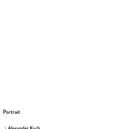
EBOOK
Dateiformat
EPUB
ISBN
9783800590339
Portrait
Alexander Koch