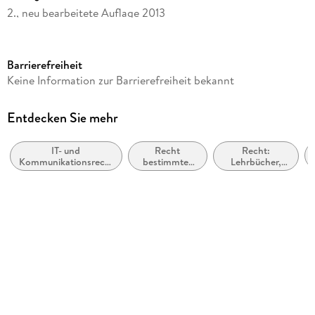
2., neu bearbeitete Auflage 2013
Seitenanzahl
536
Barrierefreiheit
Dateigröße
Keine Information zur Barrierefreiheit bekannt
3,38 MB
Reihe
Entdecken Sie mehr
Kommunikation & Recht
IT- und
Recht
Recht:
Autor/Autorin
Kommunikationsrecht,
bestimmter
Lehrbücher,
Alexander Koch, Andreas Neumann
Postrecht
Jurisdiktionen
Skripten,
und
Prüfungsbücher
Verlag/Hersteller
bestimmter
Rechtsgebiete
Fachmedien Recht und Wirtschaft
Kopierschutz
mit Wasserzeichen versehen
Family Sharing
Ja
Produktart