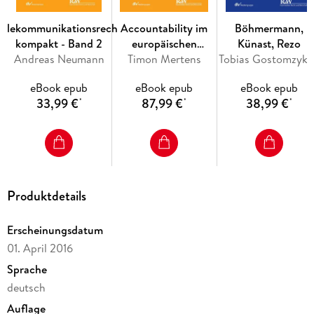
Telekommunikationsrecht
Accountability im
Böhmermann,
kompakt - Band 2
europäischen
Künast, Rezo
Andreas Neumann
Datenschutzrecht
Timon Mertens
Tobias Gostomzyk, Verena Haisch, Bernd Hol
eBook epub
eBook epub
eBook epub
33,99 €
87,99 €
38,99 €
*
*
*
Produktdetails
Erscheinungsdatum
01. April 2016
Sprache
deutsch
Auflage