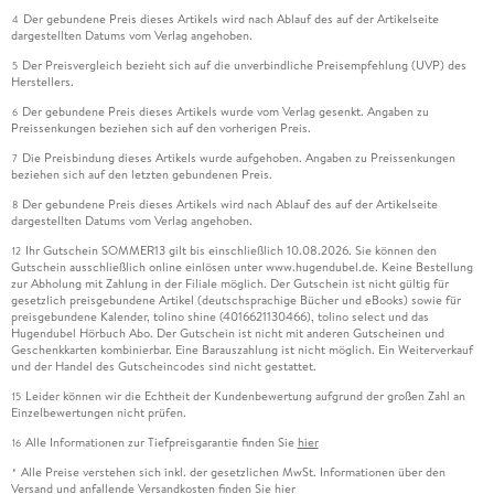
Der gebundene Preis dieses Artikels wird nach Ablauf des auf der Artikelseite
4
dargestellten Datums vom Verlag angehoben.
Der Preisvergleich bezieht sich auf die unverbindliche Preisempfehlung (UVP) des
5
Herstellers.
Der gebundene Preis dieses Artikels wurde vom Verlag gesenkt. Angaben zu
6
Preissenkungen beziehen sich auf den vorherigen Preis.
Die Preisbindung dieses Artikels wurde aufgehoben. Angaben zu Preissenkungen
7
beziehen sich auf den letzten gebundenen Preis.
Der gebundene Preis dieses Artikels wird nach Ablauf des auf der Artikelseite
8
dargestellten Datums vom Verlag angehoben.
Ihr Gutschein SOMMER13 gilt bis einschließlich 10.08.2026. Sie können den
12
Gutschein ausschließlich online einlösen unter www.hugendubel.de. Keine Bestellung
zur Abholung mit Zahlung in der Filiale möglich. Der Gutschein ist nicht gültig für
gesetzlich preisgebundene Artikel (deutschsprachige Bücher und eBooks) sowie für
preisgebundene Kalender, tolino shine (4016621130466), tolino select und das
Hugendubel Hörbuch Abo. Der Gutschein ist nicht mit anderen Gutscheinen und
Geschenkkarten kombinierbar. Eine Barauszahlung ist nicht möglich. Ein Weiterverkauf
und der Handel des Gutscheincodes sind nicht gestattet.
Leider können wir die Echtheit der Kundenbewertung aufgrund der großen Zahl an
15
Einzelbewertungen nicht prüfen.
Alle Informationen zur Tiefpreisgarantie finden Sie
hier
16
Alle Preise verstehen sich inkl. der gesetzlichen MwSt. Informationen über den
*
Versand und anfallende Versandkosten finden Sie
hier