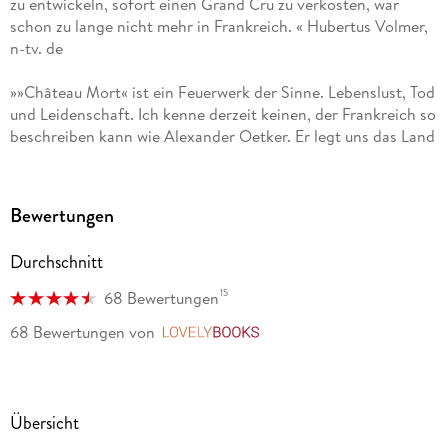
zu entwickeln, sofort einen Grand Cru zu verkosten, war
schon zu lange nicht mehr in Frankreich. « Hubertus Volmer,
n-tv. de
»»Château Mort« ist ein Feuerwerk der Sinne. Lebenslust, Tod
und Leidenschaft. Ich kenne derzeit keinen, der Frankreich so
beschreiben kann wie Alexander Oetker. Er legt uns das Land
zu Füßen, indem er uns Dinge zum Nachdenken und zum
Nachfühlen erzählt. « Adrian Arnold, Schweizer Fernsehen
Bewertungen
»Hoher Sehnsuchtsfaktor! « Volker Albers, Hamburger
Abendblatt
Durchschnitt
»Ein spannender Krimi! « Main Spitze
15
68 Bewertungen
68 Bewertungen
von
LovelyBooks
»Der Plot dieses spannenden Krimis überzeugt ebenso wie die
Lösung des verzwickten Falls. « Kölner Stadt-Anzeiger
»eine literarische Liaison (von) Tod, Liebe und Genuss«
Übersicht
Andrea Hauser, Rhein-Sieg-Anzeiger