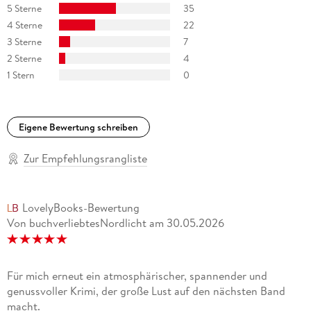
5 Sterne
35
»Spannung und Liebe vor traumhafter Kulisse. « WZ
4 Sterne
22
Westdeutsche Zeitung
3 Sterne
7
»Es ist ein Liegestuhl-Buch für den Sommer. Weinkenner und
2 Sterne
4
-liebhaber kommen voll auf ihre Kosten. « Annemarie
1 Stern
0
Stoltenberg, NDR Kultur
»Ein spannendes Buch zum Genießen. « Running
Eigene Bewertung schreiben
»Der Autor hat ein Gespür dafür, einen Plot ganz langsam
Zur Empfehlungsrangliste
reifen zu lassen, mit Bedacht so wie es die Weinbauern mit
den Früchten ihrer Wingerte halten müssen. « Gießener
Allgemeine
LovelyBooks-Bewertung
Von buchverliebtesNordlicht
am
30.05.2026
Für mich erneut ein atmosphärischer, spannender und
genussvoller Krimi, der große Lust auf den nächsten Band
macht.