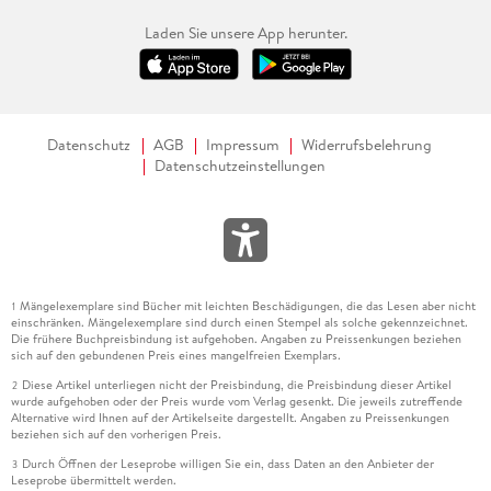
Laden Sie unsere App herunter.
Datenschutz
AGB
Impressum
Widerrufsbelehrung
Datenschutzeinstellungen
Mängelexemplare sind Bücher mit leichten Beschädigungen, die das Lesen aber nicht
1
einschränken. Mängelexemplare sind durch einen Stempel als solche gekennzeichnet.
Die frühere Buchpreisbindung ist aufgehoben. Angaben zu Preissenkungen beziehen
sich auf den gebundenen Preis eines mangelfreien Exemplars.
Diese Artikel unterliegen nicht der Preisbindung, die Preisbindung dieser Artikel
2
wurde aufgehoben oder der Preis wurde vom Verlag gesenkt. Die jeweils zutreffende
Alternative wird Ihnen auf der Artikelseite dargestellt. Angaben zu Preissenkungen
beziehen sich auf den vorherigen Preis.
Durch Öffnen der Leseprobe willigen Sie ein, dass Daten an den Anbieter der
3
Leseprobe übermittelt werden.