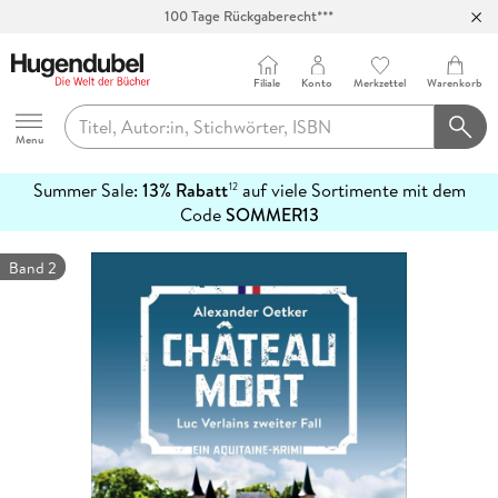
100 Tage Rückgaberecht***
Abholung in über 100 Filialen
Filiale
Konto
Merkzettel
Warenkorb
Hugendubel
Menu
Summer Sale:
13% Rabatt
auf viele Sortimente mit dem
12
mehr
Code
SOMMER13
erfahren
Band 2