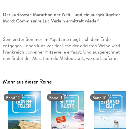
Der kurioseste Marathon der Welt - und ein ausgeklügelter
Mord: Commissaire Luc Verlain ermittelt wieder!
Sein erster Sommer im Aquitaine neigt sich dem Ende
entgegen - doch kurz vor der Lese der edelsten Weine wird
Frankreich von einer Hitzewelle erfasst. Und ausgerechnet
nun findet der Marathon du Médoc statt, wo die Läufer in
bunten Kostümen antreten und unterwegs auch noch
Rotwein verkosten dürfen. Ein riesiges Fest, das für Luc noch
schöner wird, weil seine Angebetete Anouk nach einer
Mehr aus dieser Reihe
geheimnisvollen Italienreise wieder ins Aquitaine zurückkehrt.
Gemeinsam stehen sie im Schlossgarten von Lucs bestem
Freund Richard, der die Marathonläufer mit einem feinen
Band 12
Band 11
Band 10
Rotwein verköstigt.
Plötzlich brechen einige Sportler zusammen, ein Politiker
kommt nur knapp mit dem Leben davon und ausgerechnet