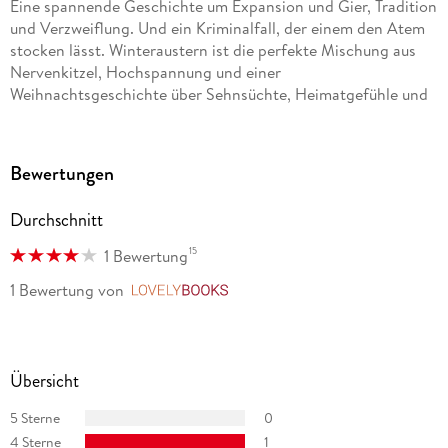
Eine spannende Geschichte um Expansion und Gier, Tradition
und Verzweiflung. Und ein Kriminalfall, der einem den Atem
stocken lässt. Winteraustern ist die perfekte Mischung aus
Nervenkitzel, Hochspannung und einer
Weihnachtsgeschichte über Sehnsüchte, Heimatgefühle und
die eigenen Wurzeln. Sehr zu empfehlen. « Ulli Wagner, SR3
»Auch Leser, die Austern überhaupt nicht mögen, werden
Bewertungen
Freude an diesem Buch haben. « Ernst Corinth, Göttinger
Tagblatt
Durchschnitt
»Richtig gutes Handwerk. « Stephan Opitz, Schleswig-
15
1 Bewertung
Holsteiner Zeitungsverlag
1 Bewertung
von
LovelyBooks
»Oetker bleibt seinem Rezept treu: Seine Krimis sind keine
packenden Thriller, sonder Storys mit charmantem
Lokalkolorit, in denen man viel über Land und Leute erfährt. «
Übersicht
Neue Presse
5 Sterne
0
»Natürlich wird nach echter Landesart viel gegessen und
4 Sterne
1
getrunken. Dann trägt das Buch zuweilen sogar Züge eines