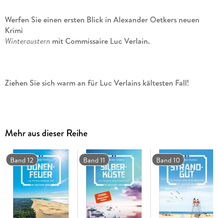
Werfen Sie einen ersten Blick in Alexander Oetkers neuen
Krimi
Winteraustern
mit Commissaire Luc Verlain.
Ziehen Sie sich warm an für Luc Verlains kältesten Fall!
Winterzeit am Bassin d'Arcachon, das bedeutet für die
Austernzüchter Hochkonjunktur. Allerdings auch für die
Mehr aus dieser Reihe
Austerndiebe, denen man mit immer drastischeren Methoden
begegnet. Und so mündet das, was eine besinnliche
Bootsfahrt werden sollte, für Luc Verlain in einen Mordfall,
Band 12
Band 11
Band 10
der es in sich hat.
Zusammen mit seinem Vater, einem ehemaligen
Austernzüchter, hatte Luc eigentlich nur noch einmal dessen