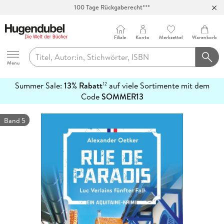
100 Tage Rückgaberecht***
Abholung in über 100 Filialen
Filiale
Konto
Merkzettel
Warenkorb
Hugendubel
Menu
Summer Sale:
13% Rabatt
auf viele Sortimente mit dem
12
mehr
Code
SOMMER13
erfahren
Band 5