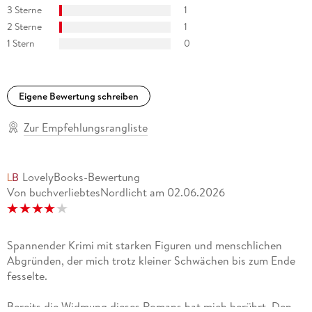
3 Sterne
1
2 Sterne
1
1 Stern
0
Eigene Bewertung schreiben
Zur Empfehlungsrangliste
LovelyBooks-Bewertung
Von buchverliebtesNordlicht
am
02.06.2026
Spannender Krimi mit starken Figuren und menschlichen
Abgründen, der mich trotz kleiner Schwächen bis zum Ende
fesselte.
Bereits die Widmung dieses Romans hat mich berührt. Den