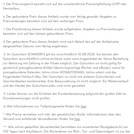
Der Preisvergleich bezieht sich auf die unverbindliche Preisempfehlung (UVP) des
5
Herstellers.
Der gebundene Preis dieses Artikels wurde vom Verlag gesenkt. Angaben zu
6
Preissenkungen beziehen sich auf den vorherigen Preis.
Die Preisbindung dieses Artikels wurde aufgehoben. Angaben zu Preissenkungen
7
beziehen sich auf den letzten gebundenen Preis.
Der gebundene Preis dieses Artikels wird nach Ablauf des auf der Artikelseite
8
dargestellten Datums vom Verlag angehoben.
Ihr Gutschein SOMMER13 gilt bis einschließlich 10.08.2026. Sie können den
12
Gutschein ausschließlich online einlösen unter www.hugendubel.de. Keine Bestellung
zur Abholung mit Zahlung in der Filiale möglich. Der Gutschein ist nicht gültig für
gesetzlich preisgebundene Artikel (deutschsprachige Bücher und eBooks) sowie für
preisgebundene Kalender, tolino shine (4016621130466), tolino select und das
Hugendubel Hörbuch Abo. Der Gutschein ist nicht mit anderen Gutscheinen und
Geschenkkarten kombinierbar. Eine Barauszahlung ist nicht möglich. Ein Weiterverkauf
und der Handel des Gutscheincodes sind nicht gestattet.
Leider können wir die Echtheit der Kundenbewertung aufgrund der großen Zahl an
15
Einzelbewertungen nicht prüfen.
Alle Informationen zur Tiefpreisgarantie finden Sie
hier
16
Alle Preise verstehen sich inkl. der gesetzlichen MwSt. Informationen über den
*
Versand und anfallende Versandkosten finden Sie
hier
Alle online gekauften Versandartikel beinhalten ein erweitertes Rückgaberecht von
***
100 Tagen nach Kaufdatum. Die Rücknahme von Bild-, Ton- und Datenträgern ist nur bei