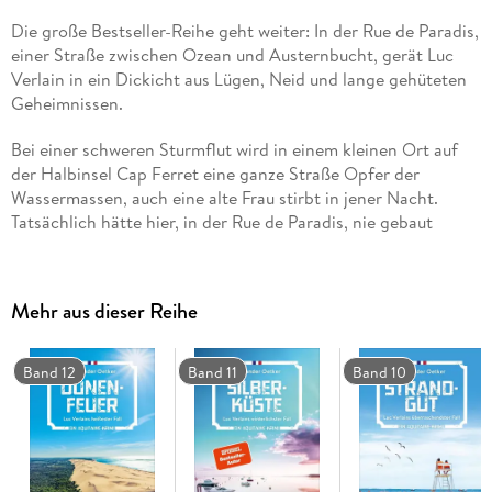
Die große Bestseller-Reihe geht weiter: In der Rue de Paradis,
einer Straße zwischen Ozean und Austernbucht, gerät Luc
Verlain in ein Dickicht aus Lügen, Neid und lange gehüteten
Geheimnissen.
Bei einer schweren Sturmflut wird in einem kleinen Ort auf
der Halbinsel Cap Ferret eine ganze Straße Opfer der
Wassermassen, auch eine alte Frau stirbt in jener Nacht.
Tatsächlich hätte hier, in der Rue de Paradis, nie gebaut
werden dürfen. Nun müssen alle Häuser weg und die
Bewohner umgesiedelt werden, aus ihrem Idyll am Ende der
Welt. Luc Verlain soll in der aufgeheizten Stimmung
Mehr aus dieser Reihe
vermitteln - und findet sich bald in seinem kniffligsten Fall
wieder, genau in der Nacht, in der eine neue Sturmflut droht:
Der Bürgermeister des Dorfes treibt tot im Wasser. War der
Band 12
Band 11
Band 10
Mord an ihm die Rache des Enkels der Toten aus der
Sturmnacht? Oder ist einer der Menschen schuldig, deren
Häuser abgerissen werden? Bald wird klar: Der reiche
Politiker hatte nur noch Feinde in der Rue de Paradis.