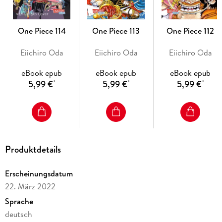
- DVD/BD bei Kazé
- Live-Action-Netflixserie geplant
- diverse Videospiele
One Piece 114
One Piece 113
One Piece 112
- ab 10 Jahren
Eiichiro Oda
Eiichiro Oda
Eiichiro Oda
eBook epub
eBook epub
eBook epub
5,99 €
5,99 €
5,99 €
*
*
*
Produktdetails
Erscheinungsdatum
22. März 2022
Sprache
deutsch