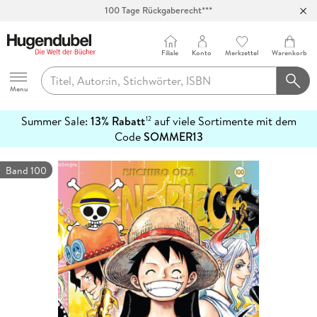
100 Tage Rückgaberecht***
Abholung in über 100 Filialen
Filiale
Konto
Merkzettel
Warenkorb
Hugendubel
Menu
Summer Sale:
13% Rabatt
auf viele Sortimente mit dem
12
mehr
Code
SOMMER13
erfahren
Band 100