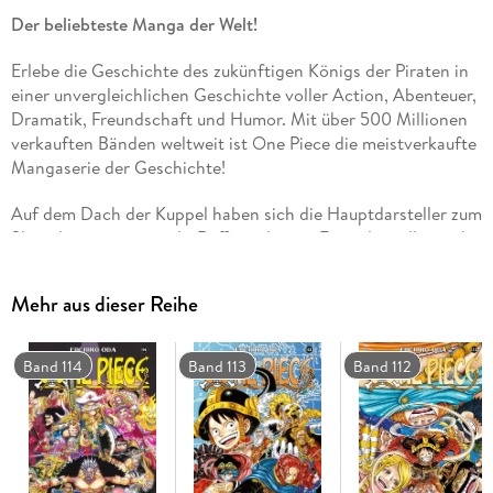
Der beliebteste Manga der Welt!
Erlebe die Geschichte des zukünftigen Königs der Piraten in
einer unvergleichlichen Geschichte voller Action, Abenteuer,
Dramatik, Freundschaft und Humor. Mit über 500 Millionen
verkauften Bänden weltweit ist One Piece die meistverkaufte
Mangaserie der Geschichte!
Auf dem Dach der Kuppel haben sich die Hauptdarsteller zum
Showdown versammelt. Ruffy und seine Freunde stellen sich
dem Kampf gegen Kaido und Mom. Haben sie gegen diese
übermächtige Allianz überhaupt eine Chance? ! Welche
Mehr aus dieser Reihe
Zukunft wartet am Ende dieses ultimativen
Aufeinandertreffens? ! Onigashima wird von einem
verheerenden Erdbeben erschüttert! !
Band 114
Band 113
Band 112
Für Fans von Naruto, Dragon Ball, My Hero Academia und
Fairy Tail!
Weitere Infos:
- Anime-Serie bei Crunchyroll und Wakanim
- bisher 13 Anime-Kinofilme