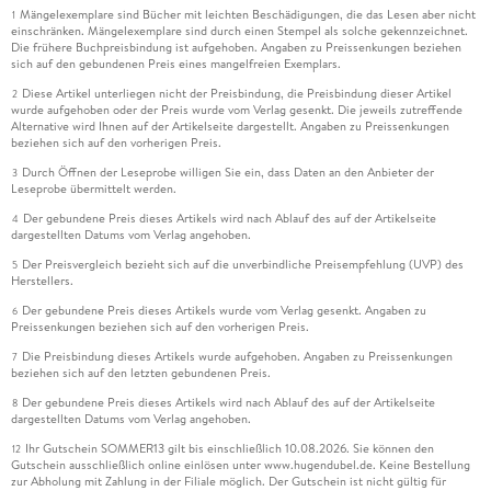
Mängelexemplare sind Bücher mit leichten Beschädigungen, die das Lesen aber nicht
1
einschränken. Mängelexemplare sind durch einen Stempel als solche gekennzeichnet.
Die frühere Buchpreisbindung ist aufgehoben. Angaben zu Preissenkungen beziehen
sich auf den gebundenen Preis eines mangelfreien Exemplars.
Diese Artikel unterliegen nicht der Preisbindung, die Preisbindung dieser Artikel
2
wurde aufgehoben oder der Preis wurde vom Verlag gesenkt. Die jeweils zutreffende
Alternative wird Ihnen auf der Artikelseite dargestellt. Angaben zu Preissenkungen
beziehen sich auf den vorherigen Preis.
Durch Öffnen der Leseprobe willigen Sie ein, dass Daten an den Anbieter der
3
Leseprobe übermittelt werden.
Der gebundene Preis dieses Artikels wird nach Ablauf des auf der Artikelseite
4
dargestellten Datums vom Verlag angehoben.
Der Preisvergleich bezieht sich auf die unverbindliche Preisempfehlung (UVP) des
5
Herstellers.
Der gebundene Preis dieses Artikels wurde vom Verlag gesenkt. Angaben zu
6
Preissenkungen beziehen sich auf den vorherigen Preis.
Die Preisbindung dieses Artikels wurde aufgehoben. Angaben zu Preissenkungen
7
beziehen sich auf den letzten gebundenen Preis.
Der gebundene Preis dieses Artikels wird nach Ablauf des auf der Artikelseite
8
dargestellten Datums vom Verlag angehoben.
Ihr Gutschein SOMMER13 gilt bis einschließlich 10.08.2026. Sie können den
12
Gutschein ausschließlich online einlösen unter www.hugendubel.de. Keine Bestellung
zur Abholung mit Zahlung in der Filiale möglich. Der Gutschein ist nicht gültig für