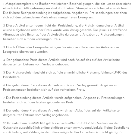
Mängelexemplare sind Bücher mit leichten Beschädigungen, die das Lesen aber nicht
1
einschränken. Mängelexemplare sind durch einen Stempel als solche gekennzeichnet.
Die frühere Buchpreisbindung ist aufgehoben. Angaben zu Preissenkungen beziehen
sich auf den gebundenen Preis eines mangelfreien Exemplars.
Diese Artikel unterliegen nicht der Preisbindung, die Preisbindung dieser Artikel
2
wurde aufgehoben oder der Preis wurde vom Verlag gesenkt. Die jeweils zutreffende
Alternative wird Ihnen auf der Artikelseite dargestellt. Angaben zu Preissenkungen
beziehen sich auf den vorherigen Preis.
Durch Öffnen der Leseprobe willigen Sie ein, dass Daten an den Anbieter der
3
Leseprobe übermittelt werden.
Der gebundene Preis dieses Artikels wird nach Ablauf des auf der Artikelseite
4
dargestellten Datums vom Verlag angehoben.
Der Preisvergleich bezieht sich auf die unverbindliche Preisempfehlung (UVP) des
5
Herstellers.
Der gebundene Preis dieses Artikels wurde vom Verlag gesenkt. Angaben zu
6
Preissenkungen beziehen sich auf den vorherigen Preis.
Die Preisbindung dieses Artikels wurde aufgehoben. Angaben zu Preissenkungen
7
beziehen sich auf den letzten gebundenen Preis.
Der gebundene Preis dieses Artikels wird nach Ablauf des auf der Artikelseite
8
dargestellten Datums vom Verlag angehoben.
Ihr Gutschein SOMMER13 gilt bis einschließlich 10.08.2026. Sie können den
12
Gutschein ausschließlich online einlösen unter www.hugendubel.de. Keine Bestellung
zur Abholung mit Zahlung in der Filiale möglich. Der Gutschein ist nicht gültig für