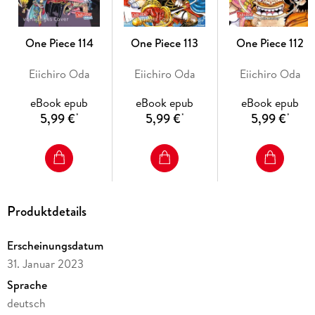
gezeichnet, energiegeladen und voller Dynamik.
Ein actionreiches
Manga-Abenteuer ab 10 Jahren
, das mit
One Piece 114
One Piece 113
One Piece 112
Zusammenhalt, Witz und echtem Shonen-Spirit begeistert.
Für Fans von
Naruto, Dragon Ball und My Hero Academia
.
Eiichiro Oda
Eiichiro Oda
Eiichiro Oda
Fortlaufende Serie in
japanischer Leserichtung
.
eBook epub
eBook epub
eBook epub
5,99 €
5,99 €
5,99 €
*
*
*
Der Manga "One Piece Band 103" steckt voller Energie, Herz
und Aufbruch - eine epische Geschichte über Mut,
Freundschaft und Träume.
Produktdetails
Erscheinungsdatum
31. Januar 2023
Sprache
deutsch