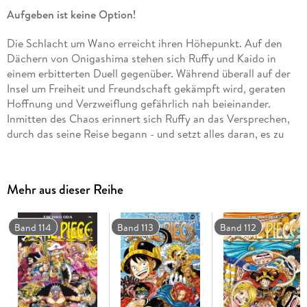
Aufgeben ist keine Option!
Die Schlacht um Wano erreicht ihren Höhepunkt. Auf den
Dächern von Onigashima stehen sich Ruffy und Kaido in
einem erbitterten Duell gegenüber. Während überall auf der
Insel um Freiheit und Freundschaft gekämpft wird, geraten
Hoffnung und Verzweiflung gefährlich nah beieinander.
Inmitten des Chaos erinnert sich Ruffy an das Versprechen,
durch das seine Reise begann - und setzt alles daran, es zu
erfüllen.
Weltweit gefeierte Piraten-Manga-Serie:
One Piece erzählt
Mehr aus dieser Reihe
von Ruffy und seiner Crew auf der Suche nach einem
legendären Schatz.
Band 114
Band 113
Band 112
Epische Action
trifft auf echte Emotionen - der Kampf um
Wano verbindet Humor, Herz und Heldentum auf
unverwechselbare Weise.
Zwischen wuchtigen Kampfszenen und stillen Momenten
zeigt sich Eiichiro Odas ausdrucksstarker Stil: dicht