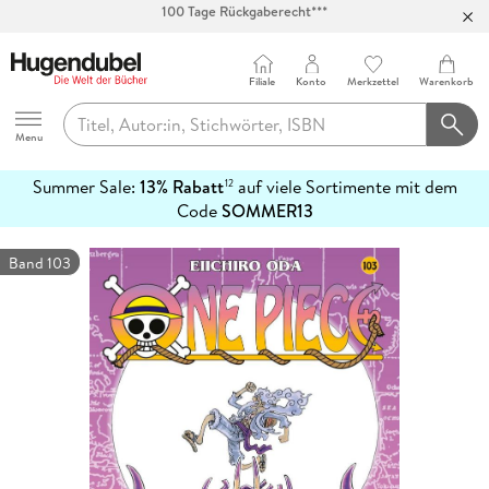
Abholung in über 100 Filialen
Filiale
Konto
Merkzettel
Warenkorb
Hugendubel
Menu
Summer Sale:
13% Rabatt
auf viele Sortimente mit dem
12
mehr
Code
SOMMER13
erfahren
Band 103