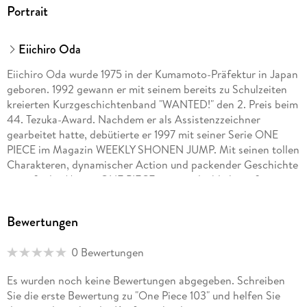
Portrait
Eiichiro Oda
Eiichiro Oda wurde 1975 in der Kumamoto-Präfektur in Japan
geboren. 1992 gewann er mit seinem bereits zu Schulzeiten
kreierten Kurzgeschichtenband "WANTED!" den 2. Preis beim
44. Tezuka-Award. Nachdem er als Assistenzzeichner
gearbeitet hatte, debütierte er 1997 mit seiner Serie ONE
PIECE im Magazin WEEKLY SHONEN JUMP. Mit seinen tollen
Charakteren, dynamischer Action und packender Geschichte
genießt der Manga ONE PIECE eine unglaublich große
Popularität. Allein in Japan wurden bereits über 200
Millionen Exemplare der Serie verkauft. ONE PIECE feiert
Bewertungen
multimedial große Erfolge: die Serie wurde als Anime
adaptiert, ebenso gibt es eine Reihe von Games, Kinofilmen
0 Bewertungen
u. v. m. Die Serie hat auch in Europa und den USA unzählige
Fans. Die deutsche Ausgabe des Manga kommt
Es wurden noch keine Bewertungen abgegeben. Schreiben
dreimonatlich bei Carlsen, außerdem sind mehrere Guides
Sie die erste Bewertung zu "One Piece 103" und helfen Sie
und Romane sowie der Kurzgeschichtenband WANTED