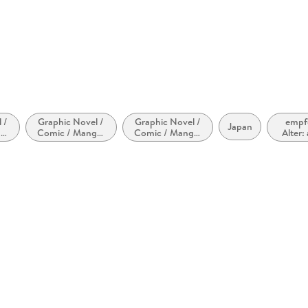
 /
Graphic Novel /
Graphic Novel /
empf
Japan
a:
Comic / Manga:
Comic / Manga:
Alter:
Inspiriert von
Superhelden und
J
oder adaptiert
Superschurken
von anderen
Medien