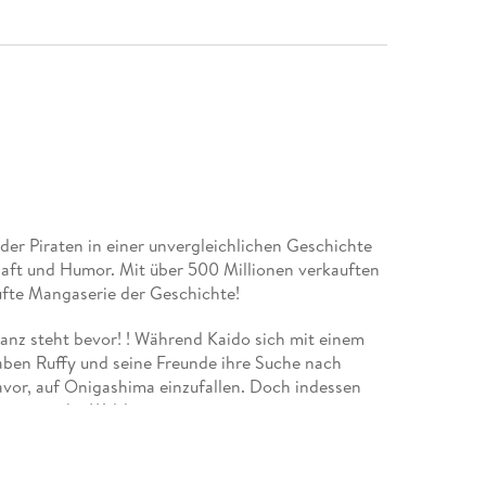
der Piraten in einer unvergleichlichen Geschichte
haft und Humor. Mit über 500 Millionen verkauften
ufte Mangaserie der Geschichte!
nz steht bevor! ! Während Kaido sich mit einem
aben Ruffy und seine Freunde ihre Suche nach
avor, auf Onigashima einzufallen. Doch indessen
gen in der Weltlage. . .
ademia und Fairy Tail!
 Anime on Demand