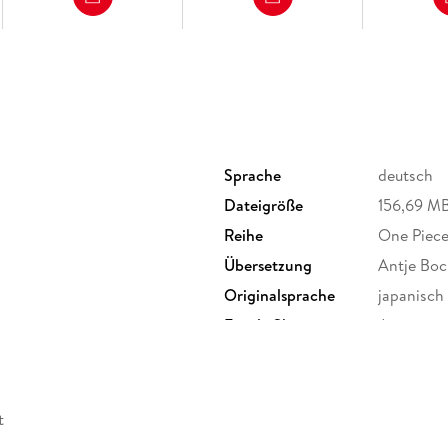
Sprache
deutsch
Dateigröße
156,69 M
Reihe
One Piece
Übersetzung
Antje Boc
Originalsprache
japanisch
tz
Family Sharing
Ja
Dateiformat
EPUB
t