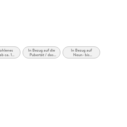
ohlenes
In Bezug auf die
In Bezug auf
 ab ca. 10
Pubertät / das
Neun- bis
ahre
Teenageralter
Zwölfjährige