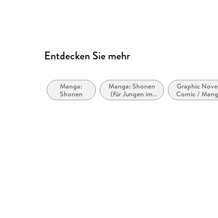
Entdecken Sie mehr
Manga:
Manga: Shonen
Graphic Novel
Shonen
(für Jungen im
Comic / Mang
Teenageralter)
Action und
Abenteuer