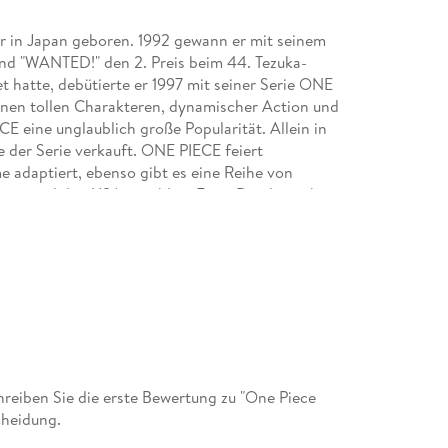
r in Japan geboren. 1992 gewann er mit seinem
and "WANTED!" den 2. Preis beim 44. Tezuka-
 hatte, debütierte er 1997 mit seiner Serie ONE
n tollen Charakteren, dynamischer Action und
eine unglaublich große Popularität. Allein in
 der Serie verkauft. ONE PIECE feiert
e adaptiert, ebenso gibt es eine Reihe von
uropa und den USA unzählige Fans. Die deutsche
sen, außerdem sind mehrere Guides und Romane
en!
alen geboren, studierte Japanologie und
n Shizuoka, Japan. Sie übersetzt hauptsächlich
eiben Sie die erste Bewertung zu "One Piece
cheidung.