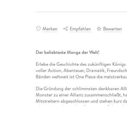
Merken
Empfehlen
Bewerten
Der beliebteste Manga der Welt!
Erlebe die Geschichte des zukünftigen Königs 
voller Action, Abenteuer, Dramatik, Freundsc
Bänden weltweit ist One Piece die meistverka
Die Gründung der schlimmsten denkbaren Allia
Monster zu einer Allianz zusammenschließt, h
Mitstreitern abgeschlossen und stehen kurz d
gibt es erste Anzeichen für extreme Schwankun
Für Fans von Naruto, Dragon Ball, My Hero Ac
Weitere Infos:
- Anime-Serie bei Crunchyroll, Wakanim und