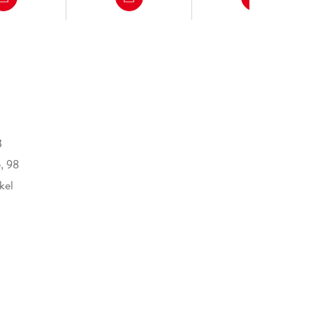
B
, 98
kel