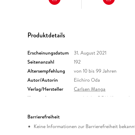
Produktdetails
Erscheinungsdatum
31. August 2021
Seitenanzahl
192
Altersempfehlung
von 10 bis 99 Jahren
Autor/Autorin
Eiichiro Oda
Verlag/Hersteller
Carlsen Manga
Kopierschutz
mit Adobe-DRM-Kopierschu
Produktart
EBOOK
ISBN
9783646719246
Barrierefreiheit
Keine Informationen zur Barrierefreiheit bekann