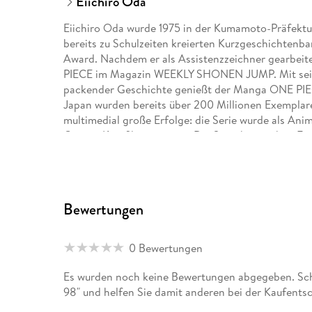
Eiichiro Oda
Eiichiro Oda wurde 1975 in der Kumamoto-Präfektu
bereits zu Schulzeiten kreierten Kurzgeschichtenb
Award. Nachdem er als Assistenzzeichner gearbeitet
PIECE im Magazin WEEKLY SHONEN JUMP. Mit seine
packender Geschichte genießt der Manga ONE PIECE 
Japan wurden bereits über 200 Millionen Exemplare
multimedial große Erfolge: die Serie wurde als Anim
Games, Kinofilmen u. v. m. Die Serie hat auch in E
Ausgabe des Manga kommt dreimonatlich bei Carl
sowie der Kurzgeschichtenband WANTED erschien
Bewertungen
Antje Bockel wurde in Wülfrath in Nordrhein-Westf
Linguistik in Marburg und lebte von 1992 bis 1996 i
Manga aus dem Japanischen.
0 Bewertungen
Es wurden noch keine Bewertungen abgegeben. Schr
98" und helfen Sie damit anderen bei der Kaufents