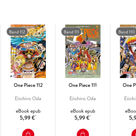
- bisher 13 Anime-Kinofilme
- DVD/BD bei Kazé
- Live-Action-Netflixserie geplant
- diverse Videospiele
Band 112
Band 111
Band 110
- ab 10 Jahren
One Piece 112
One Piece 111
One P
Eiichiro Oda
Eiichiro Oda
Eiich
eBook epub
eBook epub
eBoo
5,99 €
5,99 €
5,
*
*