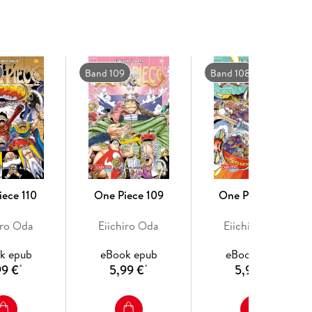
Band 109
Band 108
iece 110
One Piece 109
One Piece 108
iro Oda
Eiichiro Oda
Eiichiro Oda
k epub
eBook epub
eBook epub
99 €
5,99 €
5,99 €
*
*
*