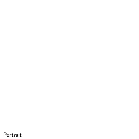
Produktart
EBOOK
Dateiformat
EPUB
ISBN
9783646734379
Portrait