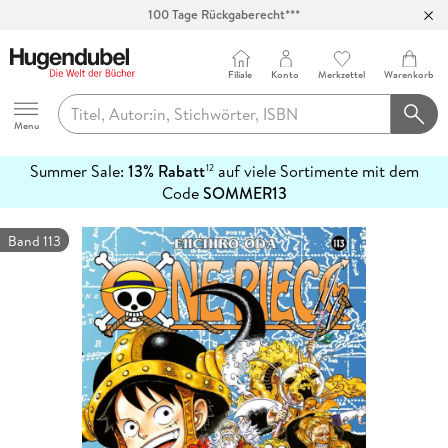
100 Tage Rückgaberecht***
Abholung in über 100 Filialen
Filiale
Konto
Merkzettel
Warenkorb
Hugendubel
Menu
Summer Sale:
13% Rabatt
auf viele Sortimente mit dem
12
mehr
Code
SOMMER13
erfahren
Band 113