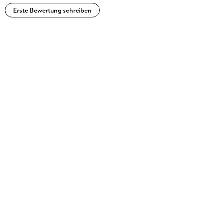
Erste Bewertung schreiben
Antje Bockel wurde in Wülfrath in Nordrhein-Westfalen
geboren, studierte Japanologie und Linguistik in Marburg und
lebte von 1992 bis 1996 in Shizuoka, Japan. Sie übersetzt
hauptsächlich Manga aus dem Japanischen.