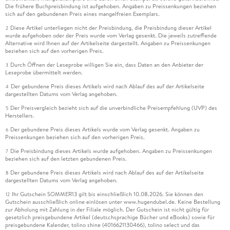
Die frühere Buchpreisbindung ist aufgehoben. Angaben zu Preissenkungen beziehen
sich auf den gebundenen Preis eines mangelfreien Exemplars.
Diese Artikel unterliegen nicht der Preisbindung, die Preisbindung dieser Artikel
2
wurde aufgehoben oder der Preis wurde vom Verlag gesenkt. Die jeweils zutreffende
Alternative wird Ihnen auf der Artikelseite dargestellt. Angaben zu Preissenkungen
beziehen sich auf den vorherigen Preis.
Durch Öffnen der Leseprobe willigen Sie ein, dass Daten an den Anbieter der
3
Leseprobe übermittelt werden.
Der gebundene Preis dieses Artikels wird nach Ablauf des auf der Artikelseite
4
dargestellten Datums vom Verlag angehoben.
Der Preisvergleich bezieht sich auf die unverbindliche Preisempfehlung (UVP) des
5
Herstellers.
Der gebundene Preis dieses Artikels wurde vom Verlag gesenkt. Angaben zu
6
Preissenkungen beziehen sich auf den vorherigen Preis.
Die Preisbindung dieses Artikels wurde aufgehoben. Angaben zu Preissenkungen
7
beziehen sich auf den letzten gebundenen Preis.
Der gebundene Preis dieses Artikels wird nach Ablauf des auf der Artikelseite
8
dargestellten Datums vom Verlag angehoben.
Ihr Gutschein SOMMER13 gilt bis einschließlich 10.08.2026. Sie können den
12
Gutschein ausschließlich online einlösen unter www.hugendubel.de. Keine Bestellung
zur Abholung mit Zahlung in der Filiale möglich. Der Gutschein ist nicht gültig für
gesetzlich preisgebundene Artikel (deutschsprachige Bücher und eBooks) sowie für
preisgebundene Kalender, tolino shine (4016621130466), tolino select und das