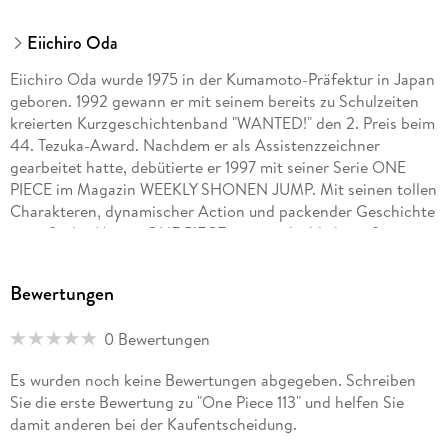
Eiichiro Oda
Eiichiro Oda wurde 1975 in der Kumamoto-Präfektur in Japan
geboren. 1992 gewann er mit seinem bereits zu Schulzeiten
kreierten Kurzgeschichtenband "WANTED!" den 2. Preis beim
44. Tezuka-Award. Nachdem er als Assistenzzeichner
gearbeitet hatte, debütierte er 1997 mit seiner Serie ONE
PIECE im Magazin WEEKLY SHONEN JUMP. Mit seinen tollen
Charakteren, dynamischer Action und packender Geschichte
genießt der Manga ONE PIECE eine unglaublich große
Popularität. Allein in Japan wurden bereits über 200
Millionen Exemplare der Serie verkauft. ONE PIECE feiert
Bewertungen
multimedial große Erfolge: die Serie wurde als Anime
adaptiert, ebenso gibt es eine Reihe von Games, Kinofilmen
0 Bewertungen
u. v. m. Die Serie hat auch in Europa und den USA unzählige
Fans. Die deutsche Ausgabe des Manga kommt
Es wurden noch keine Bewertungen abgegeben. Schreiben
dreimonatlich bei Carlsen, außerdem sind mehrere Guides
Sie die erste Bewertung zu "One Piece 113" und helfen Sie
und Romane sowie der Kurzgeschichtenband WANTED
damit anderen bei der Kaufentscheidung.
erschienen!