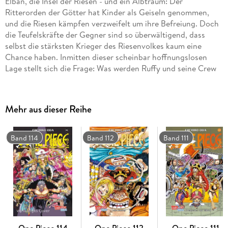
Elban, die Insel der Riesen - und ein Albtraum: Der
Ritterorden der Götter hat Kinder als Geiseln genommen,
und die Riesen kämpfen verzweifelt um ihre Befreiung. Doch
die Teufelskräfte der Gegner sind so überwältigend, dass
selbst die stärksten Krieger des Riesenvolkes kaum eine
Chance haben. Inmitten dieser scheinbar hoffnungslosen
Lage stellt sich die Frage: Was werden Ruffy und seine Crew
tun?
Band 113 entfesselt einen Konflikt, der das Riesenvolk bis ins
Mehr aus dieser Reihe
Mark erschüttert. Mit der Geburt von Loki rückt ein Schicksal
ins Zentrum, das Elban seit Langem in seinen Grundfesten
bewegt - und Ruffy steht einmal mehr vor einer Situation, in
Band 114
Band 112
Band 111
der Aufgeben keine Option ist.
Schauplatz Elban:
Die legendäre Insel der Riesen wird zum
Brennpunkt eines epischen Machtkampfes.
Der Ritterorden der Götter:
Ein neuer, gefährlicher
Gegner mit überwältigenden Teufelskräften betritt die
Bühne.
One Piece 114
One Piece 112
One Piece 111