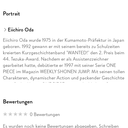
Portrait
Eiichiro Oda
Eiichiro Oda wurde 1975 in der Kumamoto-Präfektur in Japan
geboren. 1992 gewann er mit seinem bereits zu Schulzeiten
kreierten Kurzgeschichtenband "WANTED!" den 2. Preis beim
44. Tezuka-Award. Nachdem er als Assistenzzeichner
gearbeitet hatte, debütierte er 1997 mit seiner Serie ONE
PIECE im Magazin WEEKLY SHONEN JUMP. Mit seinen tollen
Charakteren, dynamischer Action und packender Geschichte
genießt der Manga ONE PIECE eine unglaublich große
Popularität. Allein in Japan wurden bereits über 200
Millionen Exemplare der Serie verkauft. ONE PIECE feiert
Bewertungen
multimedial große Erfolge: die Serie wurde als Anime
adaptiert, ebenso gibt es eine Reihe von Games, Kinofilmen
0 Bewertungen
u. v. m. Die Serie hat auch in Europa und den USA unzählige
Fans. Die deutsche Ausgabe des Manga kommt
Es wurden noch keine Bewertungen abgegeben. Schreiben
dreimonatlich bei Carlsen, außerdem sind mehrere Guides