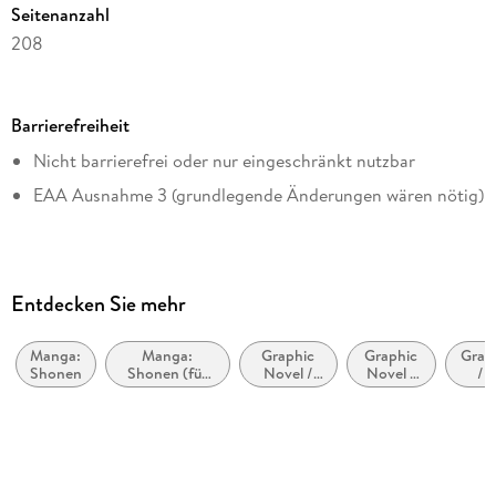
Seitenanzahl
208
Dateigröße
97,62 MB
Barrierefreiheit
Altersempfehlung
Nicht barrierefrei oder nur eingeschränkt nutzbar
von 10 bis 99 Jahren
EAA Ausnahme 3 (grundlegende Änderungen wären nötig)
Reihe
One Piece, 111
Autor/Autorin
Eiichiro Oda
Entdecken Sie mehr
Übersetzung
Antje Bockel
Manga:
Manga:
Graphic
Graphic
Grap
Shonen
Shonen (für
Novel /
Novel /
/ 
Verlag/Hersteller
Jungen im
Comic /
Comic /
M
Teenageralter)
Manga:
Manga:
Sup
Carlsen Manga
Action
Inspiriert
und
von oder
Supe
Originalsprache
Abenteuer
adaptiert
japanisch
von