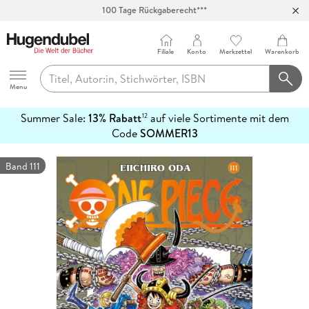
100 Tage Rückgaberecht***
Abholung in über 100 Filialen
Filiale
Konto
Merkzettel
Warenkorb
Hugendubel
Menu
Summer Sale:
13% Rabatt
auf viele Sortimente mit dem
12
mehr
Code
SOMMER13
erfahren
Band 111