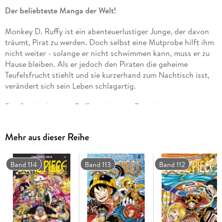
Der beliebteste Manga der Welt!
Monkey D. Ruffy ist ein abenteuerlustiger Junge, der davon
träumt, Pirat zu werden. Doch selbst eine Mutprobe hilft ihm
nicht weiter - solange er nicht schwimmen kann, muss er zu
Hause bleiben. Als er jedoch den Piraten die geheime
Teufelsfrucht stiehlt und sie kurzerhand zum Nachtisch isst,
verändert sich sein Leben schlagartig.
Die Geschichte von Ruffy und seinen Freunden ist ein
einzigartiges Abenteuer voller Action, Dramatik,
Freundschaft und Humor. Mit über 500 Millionen verkauften
Mehr aus dieser Reihe
Exemplaren weltweit ist One Piece die erfolgreichste
Mangaserie aller Zeiten!
Band 114
Band 113
Band 112
Für Fans von Naruto, Dragon Ball, My Hero Academia und
Fairy Tail!
Weitere Infos:
- Anime-Serie bei Crunchyroll, Netflix und ADN