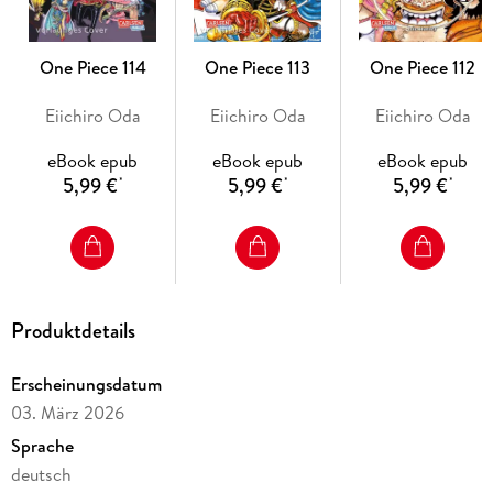
- bisher 14 Anime-Kinofilme
- Live-Action-Netflixserie 3. Staffel in Vorbereitung
- diverse Videospiele
One Piece 114
One Piece 113
One Piece 112
- ab 10 Jahren
Eiichiro Oda
Eiichiro Oda
Eiichiro Oda
Dies ist Band 111 der Serie.
eBook epub
eBook epub
eBook epub
5,99 €
5,99 €
5,99 €
*
*
*
Produktdetails
Erscheinungsdatum
03. März 2026
Sprache
deutsch