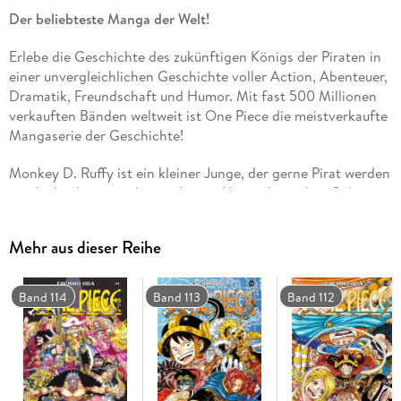
Der beliebteste Manga der Welt!
Erlebe die Geschichte des zukünftigen Königs der Piraten in
einer unvergleichlichen Geschichte voller Action, Abenteuer,
Dramatik, Freundschaft und Humor. Mit fast 500 Millionen
verkauften Bänden weltweit ist One Piece die meistverkaufte
Mangaserie der Geschichte!
Monkey D. Ruffy ist ein kleiner Junge, der gerne Pirat werden
würde. Leider nützt ihm auch eine Mutprobe nichts. Solange
er nicht schwimmen kann, muss er zu Hause bleiben. Doch
als er den Piraten die geheime Frucht des Meeres, auch
Mehr aus dieser Reihe
Teufelsfrucht oder Gum-Gum-Frucht genannt, klaut und zum
Nachtisch verspeist, ändert sich alles. . .
Für Fans von Naruto, Dragon Ball, My Hero Academia und
Band 114
Band 113
Band 112
Fairy Tail!
Weitere Infos:
- Anime-Serie bei Crunchyroll, Wakanim und Anime on
Demand
- bisher 13 Anime-Kinofilme