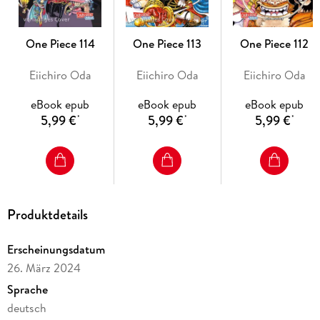
- DVD/BD bei Kazé
- Live-Action-Netflixserie geplant
- diverse Videospiele
One Piece 114
One Piece 113
One Piece 112
- ab 10 Jahren
Eiichiro Oda
Eiichiro Oda
Eiichiro Oda
eBook epub
eBook epub
eBook epub
5,99 €
5,99 €
5,99 €
*
*
*
Produktdetails
Erscheinungsdatum
26. März 2024
Sprache
deutsch