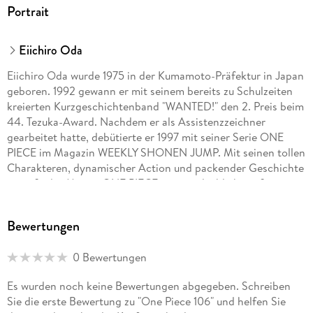
Portrait
Eiichiro Oda
Eiichiro Oda wurde 1975 in der Kumamoto-Präfektur in Japan
geboren. 1992 gewann er mit seinem bereits zu Schulzeiten
kreierten Kurzgeschichtenband "WANTED!" den 2. Preis beim
44. Tezuka-Award. Nachdem er als Assistenzzeichner
gearbeitet hatte, debütierte er 1997 mit seiner Serie ONE
PIECE im Magazin WEEKLY SHONEN JUMP. Mit seinen tollen
Charakteren, dynamischer Action und packender Geschichte
genießt der Manga ONE PIECE eine unglaublich große
Popularität. Allein in Japan wurden bereits über 200
Millionen Exemplare der Serie verkauft. ONE PIECE feiert
Bewertungen
multimedial große Erfolge: die Serie wurde als Anime
adaptiert, ebenso gibt es eine Reihe von Games, Kinofilmen
0 Bewertungen
u. v. m. Die Serie hat auch in Europa und den USA unzählige
Fans. Die deutsche Ausgabe des Manga kommt
Es wurden noch keine Bewertungen abgegeben. Schreiben
dreimonatlich bei Carlsen, außerdem sind mehrere Guides
Sie die erste Bewertung zu "One Piece 106" und helfen Sie
und Romane sowie der Kurzgeschichtenband WANTED