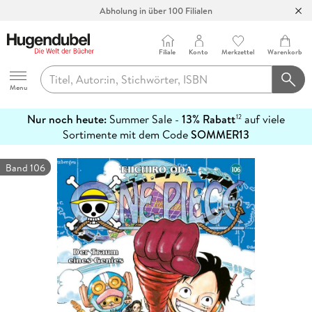
Abholung in über 100 Filialen
Filiale
Konto
Merkzettel
Warenkorb
Hugendubel
Menu
Nur noch heute:
Summer Sale -
13% Rabatt
auf viele
12
mehr
Sortimente mit dem Code
SOMMER13
erfahren
Band 106