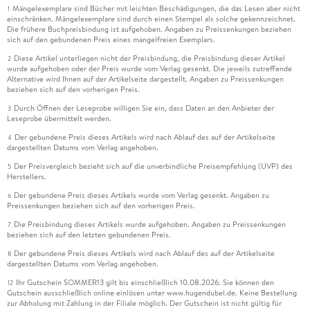
Mängelexemplare sind Bücher mit leichten Beschädigungen, die das Lesen aber nicht
1
einschränken. Mängelexemplare sind durch einen Stempel als solche gekennzeichnet.
Die frühere Buchpreisbindung ist aufgehoben. Angaben zu Preissenkungen beziehen
sich auf den gebundenen Preis eines mangelfreien Exemplars.
Diese Artikel unterliegen nicht der Preisbindung, die Preisbindung dieser Artikel
2
wurde aufgehoben oder der Preis wurde vom Verlag gesenkt. Die jeweils zutreffende
Alternative wird Ihnen auf der Artikelseite dargestellt. Angaben zu Preissenkungen
beziehen sich auf den vorherigen Preis.
Durch Öffnen der Leseprobe willigen Sie ein, dass Daten an den Anbieter der
3
Leseprobe übermittelt werden.
Der gebundene Preis dieses Artikels wird nach Ablauf des auf der Artikelseite
4
dargestellten Datums vom Verlag angehoben.
Der Preisvergleich bezieht sich auf die unverbindliche Preisempfehlung (UVP) des
5
Herstellers.
Der gebundene Preis dieses Artikels wurde vom Verlag gesenkt. Angaben zu
6
Preissenkungen beziehen sich auf den vorherigen Preis.
Die Preisbindung dieses Artikels wurde aufgehoben. Angaben zu Preissenkungen
7
beziehen sich auf den letzten gebundenen Preis.
Der gebundene Preis dieses Artikels wird nach Ablauf des auf der Artikelseite
8
dargestellten Datums vom Verlag angehoben.
Ihr Gutschein SOMMER13 gilt bis einschließlich 10.08.2026. Sie können den
12
Gutschein ausschließlich online einlösen unter www.hugendubel.de. Keine Bestellung
zur Abholung mit Zahlung in der Filiale möglich. Der Gutschein ist nicht gültig für