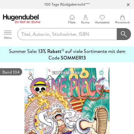
100 Tage Rückgaberecht***
Abholung in über 100 Filialen
Filiale
Konto
Merkzettel
Warenkorb
Hugendubel
Menu
Summer Sale:
13% Rabatt
auf viele Sortimente mit dem
12
mehr
Code
SOMMER13
erfahren
Band 104