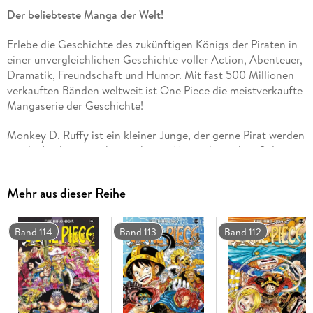
Der beliebteste Manga der Welt!
Erlebe die Geschichte des zukünftigen Königs der Piraten in
einer unvergleichlichen Geschichte voller Action, Abenteuer,
Dramatik, Freundschaft und Humor. Mit fast 500 Millionen
verkauften Bänden weltweit ist One Piece die meistverkaufte
Mangaserie der Geschichte!
Monkey D. Ruffy ist ein kleiner Junge, der gerne Pirat werden
würde. Leider nützt ihm auch eine Mutprobe nichts. Solange
er nicht schwimmen kann, muss er zu Hause bleiben. Doch
als er den Piraten die geheime Frucht des Meeres, auch
Mehr aus dieser Reihe
Teufelsfrucht oder Gum-Gum-Frucht genannt, klaut und zum
Nachtisch verspeist, ändert sich alles. . .
Band 114
Band 113
Band 112
Das erwartet dich in diesem Band:
20 Jahre sind seit der Machtergreifung von Kaido und
Orochi vergangen. . . Wird es gelingen, das geschundene Wa
no Kuni zu befreien und das Lächeln in die Gesichter der