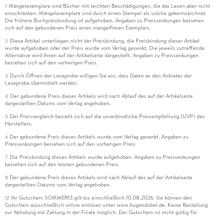
Mängelexemplare sind Bücher mit leichten Beschädigungen, die das Lesen aber nicht
1
einschränken. Mängelexemplare sind durch einen Stempel als solche gekennzeichnet.
Die frühere Buchpreisbindung ist aufgehoben. Angaben zu Preissenkungen beziehen
sich auf den gebundenen Preis eines mangelfreien Exemplars.
Diese Artikel unterliegen nicht der Preisbindung, die Preisbindung dieser Artikel
2
wurde aufgehoben oder der Preis wurde vom Verlag gesenkt. Die jeweils zutreffende
Alternative wird Ihnen auf der Artikelseite dargestellt. Angaben zu Preissenkungen
beziehen sich auf den vorherigen Preis.
Durch Öffnen der Leseprobe willigen Sie ein, dass Daten an den Anbieter der
3
Leseprobe übermittelt werden.
Der gebundene Preis dieses Artikels wird nach Ablauf des auf der Artikelseite
4
dargestellten Datums vom Verlag angehoben.
Der Preisvergleich bezieht sich auf die unverbindliche Preisempfehlung (UVP) des
5
Herstellers.
Der gebundene Preis dieses Artikels wurde vom Verlag gesenkt. Angaben zu
6
Preissenkungen beziehen sich auf den vorherigen Preis.
Die Preisbindung dieses Artikels wurde aufgehoben. Angaben zu Preissenkungen
7
beziehen sich auf den letzten gebundenen Preis.
Der gebundene Preis dieses Artikels wird nach Ablauf des auf der Artikelseite
8
dargestellten Datums vom Verlag angehoben.
Ihr Gutschein SOMMER13 gilt bis einschließlich 10.08.2026. Sie können den
12
Gutschein ausschließlich online einlösen unter www.hugendubel.de. Keine Bestellung
zur Abholung mit Zahlung in der Filiale möglich. Der Gutschein ist nicht gültig für