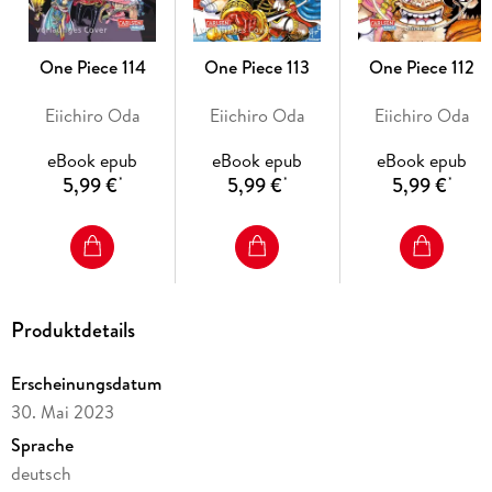
Menschen zurückzuholen? ! Alles hängt nun von Ruffys Faust
ab! ! Die Wa-no-Kuni-Episode auf dem absoluten Höhepunkt!
!
One Piece 114
One Piece 113
One Piece 112
Eiichiro Oda
Eiichiro Oda
Eiichiro Oda
Für Fans von NARUTO, DRAGON BALL, MY HERO
ACADEMIA und FAIRY TAIL!
eBook epub
eBook epub
eBook epub
Weitere Infos:
5,99 €
5,99 €
5,99 €
*
*
*
- Anime-Serie bei Crunchyroll, Wakanim und Anime on
Demand
- bisher 13 Anime-Kinofilme
- DVD/BD bei Kazé
- Live-Action-Netflixserie geplant
- diverse Videospiele
Produktdetails
- ab 10 Jahren
Erscheinungsdatum
30. Mai 2023
Sprache
deutsch