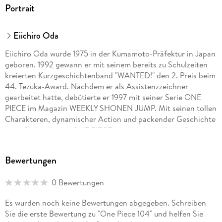
Portrait
Eiichiro Oda
Eiichiro Oda wurde 1975 in der Kumamoto-Präfektur in Japan
geboren. 1992 gewann er mit seinem bereits zu Schulzeiten
kreierten Kurzgeschichtenband "WANTED!" den 2. Preis beim
44. Tezuka-Award. Nachdem er als Assistenzzeichner
gearbeitet hatte, debütierte er 1997 mit seiner Serie ONE
PIECE im Magazin WEEKLY SHONEN JUMP. Mit seinen tollen
Charakteren, dynamischer Action und packender Geschichte
genießt der Manga ONE PIECE eine unglaublich große
Popularität. Allein in Japan wurden bereits über 200
Millionen Exemplare der Serie verkauft. ONE PIECE feiert
Bewertungen
multimedial große Erfolge: die Serie wurde als Anime
adaptiert, ebenso gibt es eine Reihe von Games, Kinofilmen
0 Bewertungen
u. v. m. Die Serie hat auch in Europa und den USA unzählige
Fans. Die deutsche Ausgabe des Manga kommt
Es wurden noch keine Bewertungen abgegeben. Schreiben
dreimonatlich bei Carlsen, außerdem sind mehrere Guides
Sie die erste Bewertung zu "One Piece 104" und helfen Sie
und Romane sowie der Kurzgeschichtenband WANTED