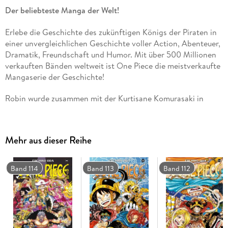
Der beliebteste Manga der Welt!
Erlebe die Geschichte des zukünftigen Königs der Piraten in
einer unvergleichlichen Geschichte voller Action, Abenteuer,
Dramatik, Freundschaft und Humor. Mit über 500 Millionen
verkauften Bänden weltweit ist One Piece die meistverkaufte
Mangaserie der Geschichte!
Robin wurde zusammen mit der Kurtisane Komurasaki in
Orochis Schloss eingeladen, wird dort aber bei ihren
Nachforschungen entdeckt und befindet sich nun in einer
schier ausweglosen Situation! ! Währenddessen sucht Ruffy,
Mehr aus dieser Reihe
der von Kaido besiegt wurde, nach einer Möglichkeit, aus
dem Sträflingsbergwerk zu entkommen. . .
Für Fans von Naruto, Dragon Ball, My Hero Academia und
Band 114
Band 113
Band 112
Fairy Tail!
Weitere Infos:
- Anime-Serie bei Crunchyroll, Wakanim und Anime on
Demand
- bisher 13 Anime-Kinofilme