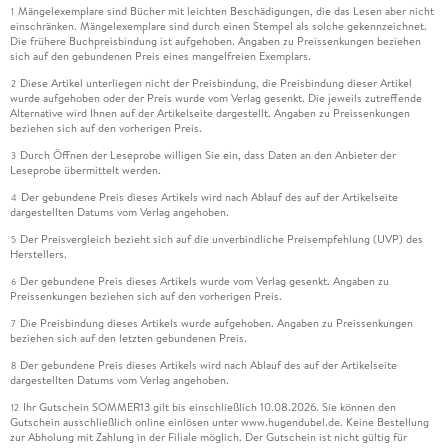
Mängelexemplare sind Bücher mit leichten Beschädigungen, die das Lesen aber nicht
1
einschränken. Mängelexemplare sind durch einen Stempel als solche gekennzeichnet.
Die frühere Buchpreisbindung ist aufgehoben. Angaben zu Preissenkungen beziehen
sich auf den gebundenen Preis eines mangelfreien Exemplars.
Diese Artikel unterliegen nicht der Preisbindung, die Preisbindung dieser Artikel
2
wurde aufgehoben oder der Preis wurde vom Verlag gesenkt. Die jeweils zutreffende
Alternative wird Ihnen auf der Artikelseite dargestellt. Angaben zu Preissenkungen
beziehen sich auf den vorherigen Preis.
Durch Öffnen der Leseprobe willigen Sie ein, dass Daten an den Anbieter der
3
Leseprobe übermittelt werden.
Der gebundene Preis dieses Artikels wird nach Ablauf des auf der Artikelseite
4
dargestellten Datums vom Verlag angehoben.
Der Preisvergleich bezieht sich auf die unverbindliche Preisempfehlung (UVP) des
5
Herstellers.
Der gebundene Preis dieses Artikels wurde vom Verlag gesenkt. Angaben zu
6
Preissenkungen beziehen sich auf den vorherigen Preis.
Die Preisbindung dieses Artikels wurde aufgehoben. Angaben zu Preissenkungen
7
beziehen sich auf den letzten gebundenen Preis.
Der gebundene Preis dieses Artikels wird nach Ablauf des auf der Artikelseite
8
dargestellten Datums vom Verlag angehoben.
Ihr Gutschein SOMMER13 gilt bis einschließlich 10.08.2026. Sie können den
12
Gutschein ausschließlich online einlösen unter www.hugendubel.de. Keine Bestellung
zur Abholung mit Zahlung in der Filiale möglich. Der Gutschein ist nicht gültig für