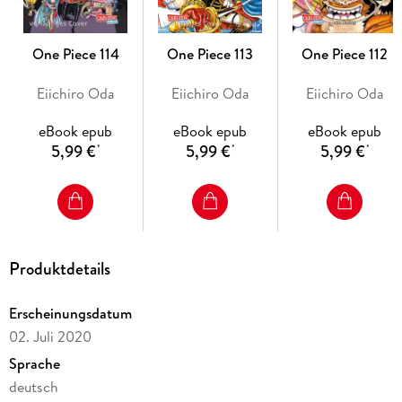
- DVD/BD bei Kazé
- Live-Action-Netflixserie geplant
- diverse Videospiele
One Piece 114
One Piece 113
One Piece 112
- ab 10 Jahren
Eiichiro Oda
Eiichiro Oda
Eiichiro Oda
eBook epub
eBook epub
eBook epub
5,99 €
5,99 €
5,99 €
*
*
*
Produktdetails
Erscheinungsdatum
02. Juli 2020
Sprache
deutsch