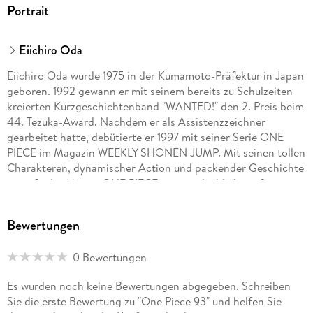
Portrait
Eiichiro Oda
Eiichiro Oda wurde 1975 in der Kumamoto-Präfektur in Japan
geboren. 1992 gewann er mit seinem bereits zu Schulzeiten
kreierten Kurzgeschichtenband "WANTED!" den 2. Preis beim
44. Tezuka-Award. Nachdem er als Assistenzzeichner
gearbeitet hatte, debütierte er 1997 mit seiner Serie ONE
PIECE im Magazin WEEKLY SHONEN JUMP. Mit seinen tollen
Charakteren, dynamischer Action und packender Geschichte
genießt der Manga ONE PIECE eine unglaublich große
Popularität. Allein in Japan wurden bereits über 200
Millionen Exemplare der Serie verkauft. ONE PIECE feiert
Bewertungen
multimedial große Erfolge: die Serie wurde als Anime
adaptiert, ebenso gibt es eine Reihe von Games, Kinofilmen
0 Bewertungen
u. v. m. Die Serie hat auch in Europa und den USA unzählige
Fans. Die deutsche Ausgabe des Manga kommt
Es wurden noch keine Bewertungen abgegeben. Schreiben
dreimonatlich bei Carlsen, außerdem sind mehrere Guides
Sie die erste Bewertung zu "One Piece 93" und helfen Sie
und Romane sowie der Kurzgeschichtenband WANTED