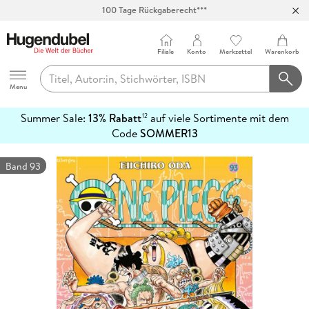
100 Tage Rückgaberecht***
Abholung in über 100 Filialen
Filiale
Konto
Merkzettel
Warenkorb
Hugendubel
Menu
Summer Sale:
13% Rabatt
auf viele Sortimente mit dem
12
mehr
Code
SOMMER13
erfahren
Band 93