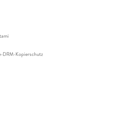
tami
e-DRM-Kopierschutz
440605