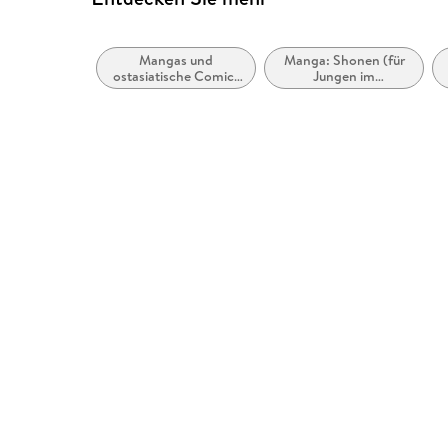
Mangas und
Manga: Shonen (für
ostasiatische Comic-
Jungen im
Stile bzw. -Traditionen
Teenageralter)