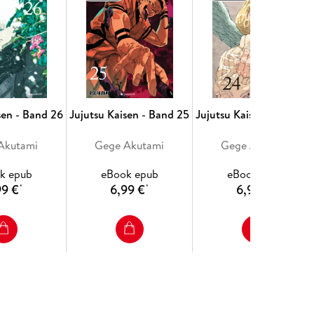
sen - Band 26
Jujutsu Kaisen - Band 25
Jujutsu Kaisen - Band 2
Akutami
Gege Akutami
Gege Akutami
k epub
eBook epub
eBook epub
99 €
6,99 €
6,99 €
*
*
*