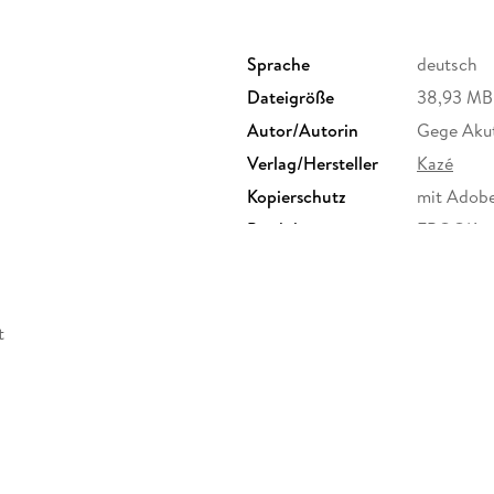
Sprache
deutsch
Dateigröße
38,93 MB
Autor/Autorin
Gege Aku
Verlag/Hersteller
Kazé
Kopierschutz
mit Adob
Produktart
EBOOK
ISBN
9782832
t