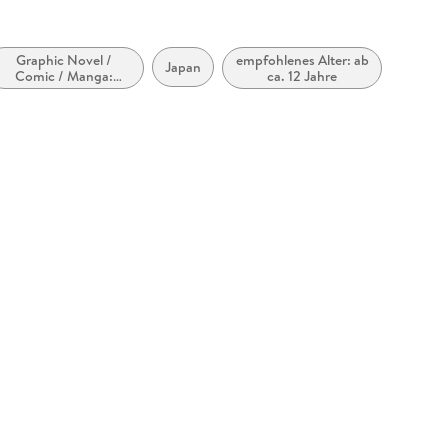
Graphic Novel /
empfohlenes Alter: ab
Japan
Comic / Manga:
ca. 12 Jahre
Fantasy, Esoterik