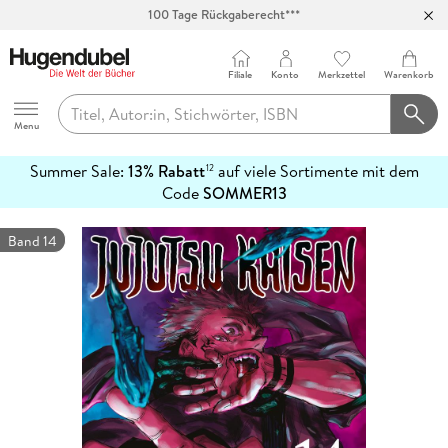
100 Tage Rückgaberecht***
Abholung in über 100 Filialen
Filiale
Konto
Merkzettel
Warenkorb
Hugendubel
Menu
Summer Sale:
13% Rabatt
auf viele Sortimente mit dem
12
mehr
Code
SOMMER13
erfahren
Band 14