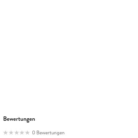
EBOOK
Dateiformat
EPUB
ISBN
9782832440629
Bewertungen
0 Bewertungen