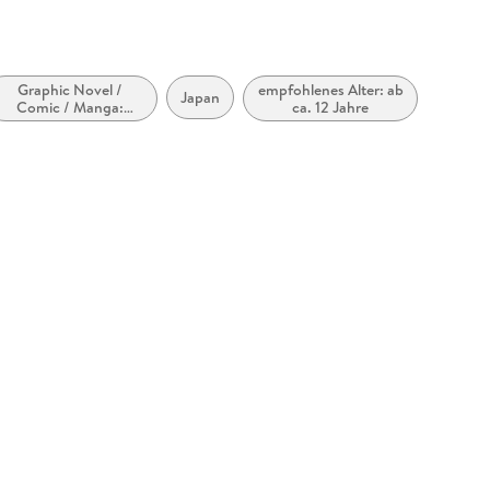
Graphic Novel /
empfohlenes Alter: ab
Japan
Comic / Manga:
ca. 12 Jahre
Fantasy, Esoterik