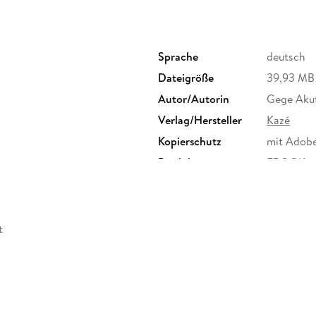
Sprache
deutsch
Dateigröße
39,93 MB
Autor/Autorin
Gege Aku
Verlag/Hersteller
Kazé
Kopierschutz
mit Adob
Produktart
EBOOK
ISBN
9782889
t