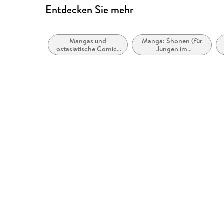
Entdecken Sie mehr
Mangas und
Manga: Shonen (für
ostasiatische Comic-
Jungen im
Stile bzw. -Traditionen
Teenageralter)