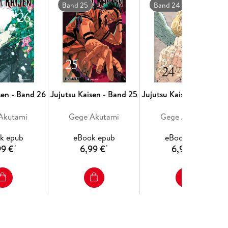
Band 25
Band 24
sen - Band 26
Jujutsu Kaisen - Band 25
Jujutsu Kaisen - Band 2
Akutami
Gege Akutami
Gege Akutami
k epub
eBook epub
eBook epub
99 €
6,99 €
6,99 €
*
*
*