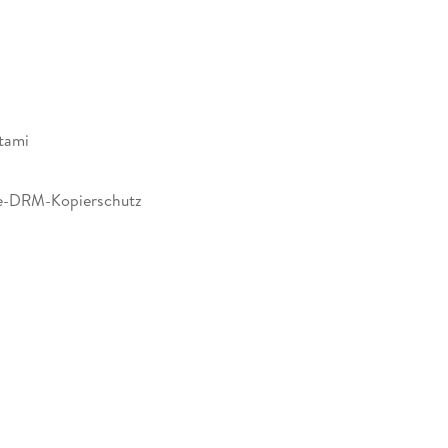
tami
e-DRM-Kopierschutz
404063