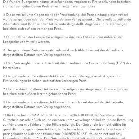
Die frühere Buchpreisbindung ist aufgehoben. Angaben zu Preissenkungen beziehen
sich auf den gebundenen Preis eines mangelfreien Exemplars.
Diese Artikel unterliegen nicht der Preisbindung, die Preisbindung dieser Artikel
2
wurde aufgehoben oder der Preis wurde vom Verlag gesenkt. Die jeweils zutreffende
Alternative wird Ihnen auf der Artikelseite dargestellt. Angaben zu Preissenkungen
beziehen sich auf den vorherigen Preis.
Durch Öffnen der Leseprobe willigen Sie ein, dass Daten an den Anbieter der
3
Leseprobe übermittelt werden.
Der gebundene Preis dieses Artikels wird nach Ablauf des auf der Artikelseite
4
dargestellten Datums vom Verlag angehoben.
Der Preisvergleich bezieht sich auf die unverbindliche Preisempfehlung (UVP) des
5
Herstellers.
Der gebundene Preis dieses Artikels wurde vom Verlag gesenkt. Angaben zu
6
Preissenkungen beziehen sich auf den vorherigen Preis.
Die Preisbindung dieses Artikels wurde aufgehoben. Angaben zu Preissenkungen
7
beziehen sich auf den letzten gebundenen Preis.
Der gebundene Preis dieses Artikels wird nach Ablauf des auf der Artikelseite
8
dargestellten Datums vom Verlag angehoben.
Ihr Gutschein SOMMER13 gilt bis einschließlich 10.08.2026. Sie können den
12
Gutschein ausschließlich online einlösen unter www.hugendubel.de. Keine Bestellung
zur Abholung mit Zahlung in der Filiale möglich. Der Gutschein ist nicht gültig für
gesetzlich preisgebundene Artikel (deutschsprachige Bücher und eBooks) sowie für
preisgebundene Kalender, tolino shine (4016621130466), tolino select und das
Hugendubel Hörbuch Abo. Der Gutschein ist nicht mit anderen Gutscheinen und