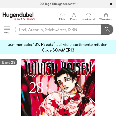
100 Tage Rückgaberecht***
Abholung in über 100 Filialen
Filiale
Konto
Merkzettel
Warenkorb
Hugendubel
Menu
Summer Sale:
13% Rabatt
auf viele Sortimente mit dem
12
mehr
Code
SOMMER13
erfahren
Band 28