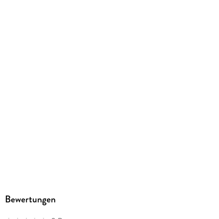
Produktart
EBOOK
Dateiformat
EPUB
ISBN
9782832443347
Bewertungen