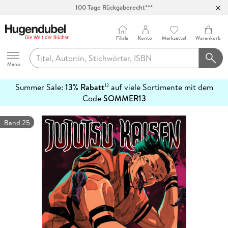
100 Tage Rückgaberecht***
Abholung in über 100 Filialen
Filiale
Konto
Merkzettel
Warenkorb
Hugendubel
Menu
Summer Sale:
13% Rabatt
auf viele Sortimente mit dem
12
mehr
Code
SOMMER13
erfahren
Band 25