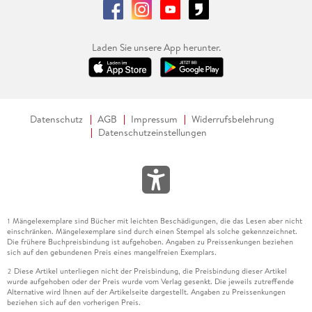
Laden Sie unsere App herunter.
Datenschutz
AGB
Impressum
Widerrufsbelehrung
Datenschutzeinstellungen
Mängelexemplare sind Bücher mit leichten Beschädigungen, die das Lesen aber nicht
1
einschränken. Mängelexemplare sind durch einen Stempel als solche gekennzeichnet.
Die frühere Buchpreisbindung ist aufgehoben. Angaben zu Preissenkungen beziehen
sich auf den gebundenen Preis eines mangelfreien Exemplars.
Diese Artikel unterliegen nicht der Preisbindung, die Preisbindung dieser Artikel
2
wurde aufgehoben oder der Preis wurde vom Verlag gesenkt. Die jeweils zutreffende
Alternative wird Ihnen auf der Artikelseite dargestellt. Angaben zu Preissenkungen
beziehen sich auf den vorherigen Preis.