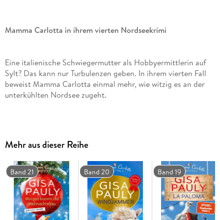
Mamma Carlotta in ihrem vierten Nordseekrimi
Eine italienische Schwiegermutter als Hobbyermittlerin auf
Sylt? Das kann nur Turbulenzen geben. In ihrem vierten Fall
beweist Mamma Carlotta einmal mehr, wie witzig es an der
unterkühlten Nordsee zugeht.
Hätte die ehemalige Lehrerin GisäPauly ihre Figur Mamma
Carlotta noch nicht erfunden, wäre es wirklich höchste Zeit.
Mehr aus dieser Reihe
Seit 15 Jahren ist die Italienerin auf Sylt eine der beliebtesten
Protagonistinnen des witzigen Regionalkrimis. Reihenweise
SPIEGEL-Bestseller über die Privatermittlerin mit
Band 21
Band 20
Band 19
Temperament und einem Näschen für Dinge, die sie
eigentlich nichts angehen, machen die Mamma-Carlotta-
Krimireihe zur perfekten Urlaubslektüre mit
Durchlesegarantie.