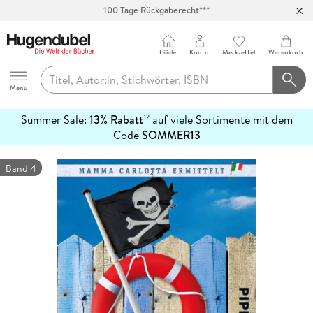
100 Tage Rückgaberecht***
Abholung in über 100 Filialen
Filiale
Konto
Merkzettel
Warenkorb
Hugendubel
Menu
Summer Sale:
13% Rabatt
auf viele Sortimente mit dem
12
mehr
Code
SOMMER13
erfahren
Band 4