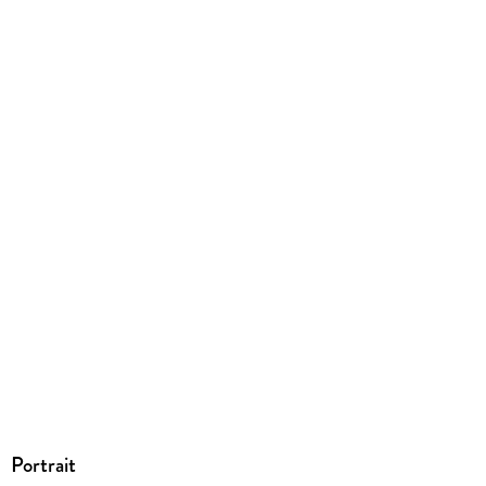
EBOOK
Dateiformat
EPUB
ISBN
9783492956918
Portrait