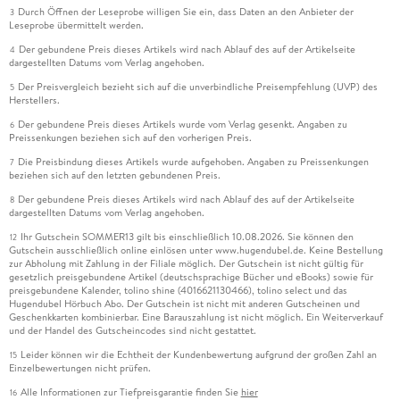
Durch Öffnen der Leseprobe willigen Sie ein, dass Daten an den Anbieter der
3
Leseprobe übermittelt werden.
Der gebundene Preis dieses Artikels wird nach Ablauf des auf der Artikelseite
4
dargestellten Datums vom Verlag angehoben.
Der Preisvergleich bezieht sich auf die unverbindliche Preisempfehlung (UVP) des
5
Herstellers.
Der gebundene Preis dieses Artikels wurde vom Verlag gesenkt. Angaben zu
6
Preissenkungen beziehen sich auf den vorherigen Preis.
Die Preisbindung dieses Artikels wurde aufgehoben. Angaben zu Preissenkungen
7
beziehen sich auf den letzten gebundenen Preis.
Der gebundene Preis dieses Artikels wird nach Ablauf des auf der Artikelseite
8
dargestellten Datums vom Verlag angehoben.
Ihr Gutschein SOMMER13 gilt bis einschließlich 10.08.2026. Sie können den
12
Gutschein ausschließlich online einlösen unter www.hugendubel.de. Keine Bestellung
zur Abholung mit Zahlung in der Filiale möglich. Der Gutschein ist nicht gültig für
gesetzlich preisgebundene Artikel (deutschsprachige Bücher und eBooks) sowie für
preisgebundene Kalender, tolino shine (4016621130466), tolino select und das
Hugendubel Hörbuch Abo. Der Gutschein ist nicht mit anderen Gutscheinen und
Geschenkkarten kombinierbar. Eine Barauszahlung ist nicht möglich. Ein Weiterverkauf
und der Handel des Gutscheincodes sind nicht gestattet.
Leider können wir die Echtheit der Kundenbewertung aufgrund der großen Zahl an
15
Einzelbewertungen nicht prüfen.
Alle Informationen zur Tiefpreisgarantie finden Sie
hier
16