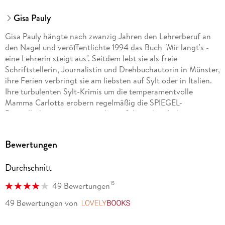
Gisa Pauly
Gisa Pauly hängte nach zwanzig Jahren den Lehrerberuf an
den Nagel und veröffentlichte 1994 das Buch "Mir langt's -
eine Lehrerin steigt aus". Seitdem lebt sie als freie
Schriftstellerin, Journalistin und Drehbuchautorin in Münster,
ihre Ferien verbringt sie am liebsten auf Sylt oder in Italien.
Ihre turbulenten Sylt-Krimis um die temperamentvolle
Mamma Carlotta erobern regelmäßig die SPIEGEL-
Bestsellerliste, genauso wie ihre erfolgreichen Italien-
Romane. Gisa Pauly wurde mehrfach ausgezeichnet, darunter
mit dem Satirepreis der Stadt Boppard und der Goldenen
Bewertungen
Kamera des SWR für das Drehbuch "Déjàvu".
Durchschnitt
15
49 Bewertungen
49 Bewertungen
von
LovelyBooks