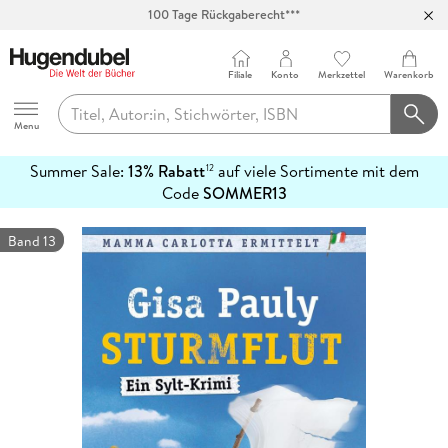
Abholung in über 100 Filialen
Filiale
Konto
Merkzettel
Warenkorb
Hugendubel
Menu
Summer Sale:
13% Rabatt
auf viele Sortimente mit dem
12
mehr
Code
SOMMER13
erfahren
Band 13