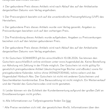
Der gebundene Preis dieses Artikels wird nach Ablauf des auf der Artikelseite
4
dargestellten Datums vom Verlag angehoben.
Der Preisvergleich bezieht sich auf die unverbindliche Preisempfehlung (UVP) des
5
Herstellers.
Der gebundene Preis dieses Artikels wurde vom Verlag gesenkt. Angaben zu
6
Preissenkungen beziehen sich auf den vorherigen Preis.
Die Preisbindung dieses Artikels wurde aufgehoben. Angaben zu Preissenkungen
7
beziehen sich auf den letzten gebundenen Preis.
Der gebundene Preis dieses Artikels wird nach Ablauf des auf der Artikelseite
8
dargestellten Datums vom Verlag angehoben.
Ihr Gutschein SOMMER13 gilt bis einschließlich 10.08.2026. Sie können den
12
Gutschein ausschließlich online einlösen unter www.hugendubel.de. Keine Bestellung
zur Abholung mit Zahlung in der Filiale möglich. Der Gutschein ist nicht gültig für
gesetzlich preisgebundene Artikel (deutschsprachige Bücher und eBooks) sowie für
preisgebundene Kalender, tolino shine (4016621130466), tolino select und das
Hugendubel Hörbuch Abo. Der Gutschein ist nicht mit anderen Gutscheinen und
Geschenkkarten kombinierbar. Eine Barauszahlung ist nicht möglich. Ein Weiterverkauf
und der Handel des Gutscheincodes sind nicht gestattet.
Leider können wir die Echtheit der Kundenbewertung aufgrund der großen Zahl an
15
Einzelbewertungen nicht prüfen.
Alle Informationen zur Tiefpreisgarantie finden Sie
hier
16
Alle Preise verstehen sich inkl. der gesetzlichen MwSt. Informationen über den
*