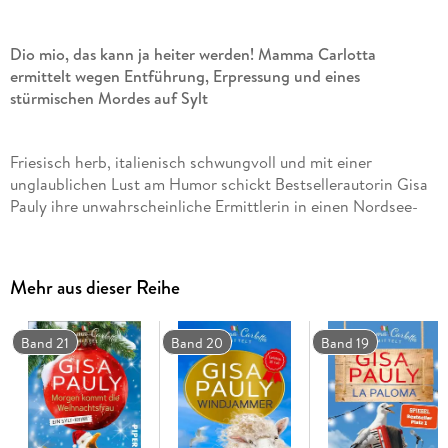
Dio mio, das kann ja heiter werden! Mamma Carlotta
ermittelt wegen Entführung, Erpressung und eines
stürmischen Mordes auf Sylt
Friesisch herb, italienisch schwungvoll und mit einer
unglaublichen Lust am Humor schickt Bestsellerautorin Gisa
Pauly ihre unwahrscheinliche Ermittlerin in einen Nordsee-
Krimi der Extraklasse.
Mehr aus dieser Reihe
Für eine derart überschaubare Insel hat Sylt eine unglaublich
hohe Verbrechensdichte, die zum mittlerweile dreizehnten
Mal Stoff für eine der witzigsten Regionalkrimi-Reihen liefert.
Band 21
Band 20
Band 19
Mit einem Literaturfestival hat Mamma Carlotta zwar nicht
allzu viel am Hut, mit einer plötzlichen Entführung hingegen
schon. Als die Tochter der Festivalleiterin gekidnappt wird