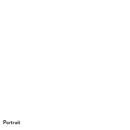
Dateiformat
EPUB
ISBN
9783492992947
Portrait