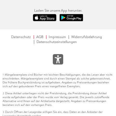
Laden Sie unsere App herunter.
Datenschutz
AGB
Impressum
Widerrufsbelehrung
Datenschutzeinstellungen
Mängelexemplare sind Bücher mit leichten Beschädigungen, die das Lesen aber nicht
1
einschränken. Mängelexemplare sind durch einen Stempel als solche gekennzeichnet.
Die frühere Buchpreisbindung ist aufgehoben. Angaben zu Preissenkungen beziehen
sich auf den gebundenen Preis eines mangelfreien Exemplars.
Diese Artikel unterliegen nicht der Preisbindung, die Preisbindung dieser Artikel
2
wurde aufgehoben oder der Preis wurde vom Verlag gesenkt. Die jeweils zutreffende
Alternative wird Ihnen auf der Artikelseite dargestellt. Angaben zu Preissenkungen
beziehen sich auf den vorherigen Preis.
Durch Öffnen der Leseprobe willigen Sie ein, dass Daten an den Anbieter der
3
Leseprobe übermittelt werden.