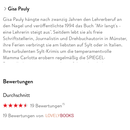
Gisa Pauly
Gisa Pauly hängte nach zwanzig Jahren den Lehrerberuf an
den Nagel und veröffentlichte 1994 das Buch "Mir langt's -
eine Lehrerin steigt aus". Seitdem lebt sie als freie
Schriftstellerin, Journalistin und Drehbuchautorin in Münster,
ihre Ferien verbringt sie am liebsten auf Sylt oder in Italien.
Ihre turbulenten Sylt-Krimis um die temperamentvolle
Mamma Carlotta erobern regelmäßig die SPIEGEL-
Bestsellerliste, genauso wie ihre erfolgreichen Italien-
Romane. Gisa Pauly wurde mehrfach ausgezeichnet, darunter
mit dem Satirepreis der Stadt Boppard und der Goldenen
Bewertungen
Kamera des SWR für das Drehbuch "Déjàvu".
Durchschnitt
15
19 Bewertungen
19 Bewertungen
von
LovelyBooks