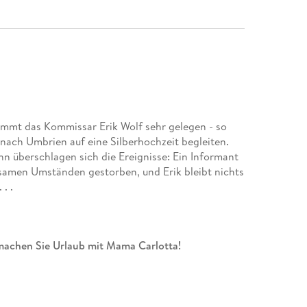
 kommt das Kommissar Erik Wolf sehr gelegen - so
nach Umbrien auf eine Silberhochzeit begleiten.
nn überschlagen sich die Ereignisse: Ein Informant
samen Umständen gestorben, und Erik bleibt nichts
. .
 machen Sie Urlaub mit Mama Carlotta!
agende Regionalkrimis ebenso. Doch kaum ein
l auf Sylt mit so viel Charme und Situationskomik