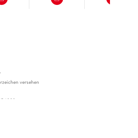
y
rzeichen versehen
954822