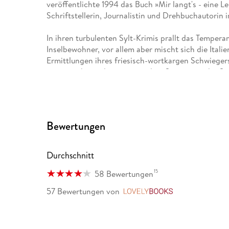
veröffentlichte 1994 das Buch »Mir langt's - eine Leh
Schriftstellerin, Journalistin und Drehbuchautorin 
In ihren turbulenten Sylt-Krimis prallt das Tempe
Inselbewohner, vor allem aber mischt sich die Italie
Ermittlungen ihres friesisch-wortkargen Schwieger
ausgezeichnet, darunter mit dem Satirepreis der 
für das Drehbuch »Déjàvu«.
Bewertungen
Durchschnitt
15
58 Bewertungen
57 Bewertungen
von
LovelyBooks