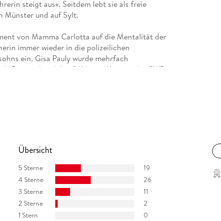
rerin steigt aus«. Seitdem lebt sie als freie
in Münster und auf Sylt.
rament von Mamma Carlotta auf die Mentalität der
nerin immer wieder in die polizeilichen
sohns ein. Gisa Pauly wurde mehrfach
Stadt Boppard und der Goldenen Kamera des SWR
Übersicht
5 Sterne
19
4 Sterne
26
3 Sterne
11
2 Sterne
2
1 Stern
0