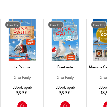
auf den Punkt wie die Mamma Carlotta-Reihe.
nach Herzenslust - die Romane von Gisa Pauly
für Ihre Urlaubslektüre.
Band 19
Band 18
Band 18
La Paloma
Breitseite
Mamma Car
Gisa Pauly
Gisa Pauly
Gisa
eBook epub
eBook epub
eBoo
9,99 €
9,99 €
18,
*
*