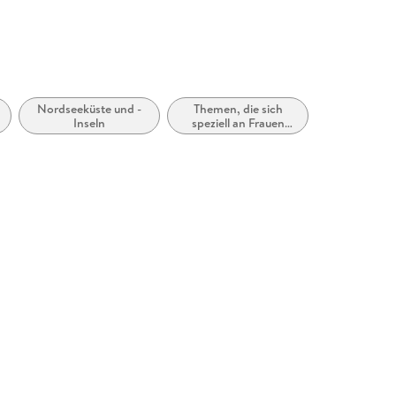
Nordseeküste und -
Themen, die sich
Inseln
speziell an Frauen
und/oder Mädchen
richten