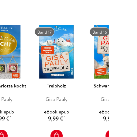
 Lassen Sie die Seele baumeln und schmökern Sie
 sind ein pures Vergnügen und ein perfekter Tipp
Band 17
Band 16
lotta kocht
Treibholz
Schwarze Schafe
 Pauly
Gisa Pauly
Gisa Pauly
k epub
eBook epub
eBook epub
99 €
9,99 €
9,99 €
*
*
*