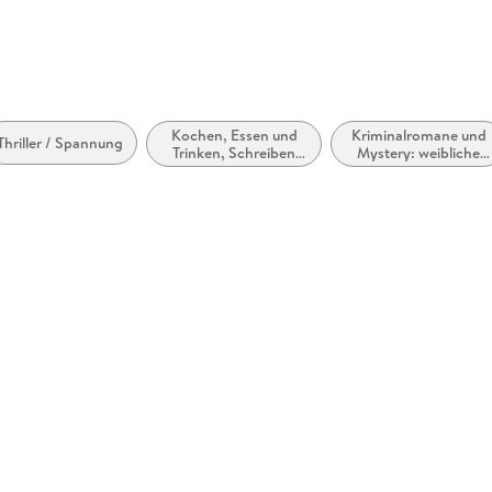
Kochen, Essen und
Kriminalromane und
Thriller / Spannung
Trinken, Schreiben
Mystery: weibliche
über Lebensmittel
Ermittler