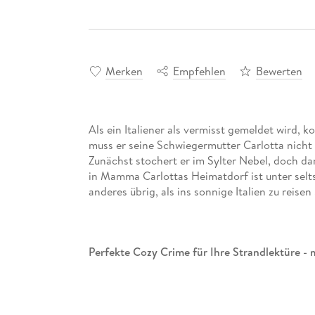
Merken
Empfehlen
Bewerten
Als ein Italiener als vermisst gemeldet wird,
muss er seine Schwiegermutter Carlotta nicht 
Zunächst stochert er im Sylter Nebel, doch da
in Mamma Carlottas Heimatdorf ist unter selt
anderes übrig, als ins sonnige Italien zu reisen . 
Perfekte Cozy Crime für Ihre Strandlektüre -
Bücher für den Urlaub gibt es viele. Hervorr
anderer Nordsee-Krimi bringt das Lebensgefüh