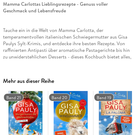
Mamma Carlottas Lieblingsrezepte - Genuss voller
Geschmack und Lebensfreude
Tauche ein in die Welt von Mamma Carlotta, der
temperamentvollen italienischen Schwiegermutter aus Gisa
Paulys Sylt-Krimis, und entdecke ihre besten Rezepte. Von
raffinierten Antipasti über aromatische Pastagerichte bis hin
zu unwiderstehlichen Desserts - dieses Kochbuch bietet alles,
was die italienische Küche so besonders macht. Ergänzt
durch humorvolle Anekdoten und Szenen aus den beliebten
Geschichten, wird jede Mahlzeit zum Erlebnis.
Mehr aus dieser Reihe
Kriminell lecker - so kocht Mamma Carlotta
Band 21
Band 20
Band 19
Klassische Gerichte mit Charakter: Ossobuco, Spaghetti
alla carbonara, Panna cotta und mehr - traditionell, voller
Geschmack und einfach nachzukochen.
Geschichten, die verbinden: Charmante Anekdoten aus
Mamma Carlottas Leben und den Krimis machen die