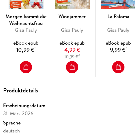
Rezepte lebendig.
Für jeden Anlass: Ob schnelle Gerichte für den Alltag oder
Morgen kommt die
Windjammer
La Paloma
besondere Menüs für Gäste - hier findet jede*r das
Weihnachtsfrau
Richtige.
Gisa Pauly
Gisa Pauly
Gisa Pauly
Ein Fest für die Sinne: Mit stimmungsvollen Bildern und
eBook epub
eBook epub
eBook epub
klaren Rezepten gelingt das Nachkochen spielend leicht.
10,99 €
4,99 €
9,99 €
*
*
Lass dich inspirieren! Entdecke Mamma Carlottas Art zu
4
10,99 €
kochen - herzlich, unkompliziert und voller Leidenschaft für
gutes Essen. Ein Genuss für Krimifans und Liebhaber*innen
der italienischen Küche!
Produktdetails
Erscheinungsdatum
31. März 2026
Sprache
deutsch