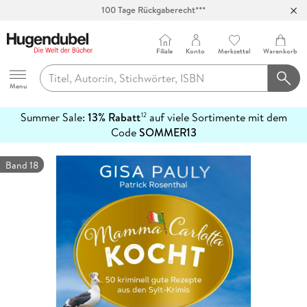
100 Tage Rückgaberecht***
Abholung in über 100 Filialen
Filiale
Konto
Merkzettel
Warenkorb
Hugendubel
Menu
Summer Sale:
13% Rabatt
auf viele Sortimente mit dem
12
mehr
Code
SOMMER13
erfahren
Band 18