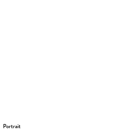
Ja
Produktart
EBOOK
Dateiformat
EPUB
ISBN
9783492961288
Portrait