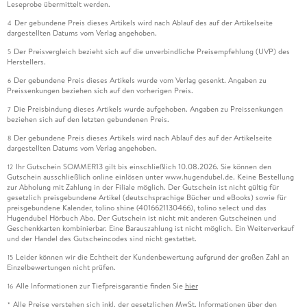
Leseprobe übermittelt werden.
Der gebundene Preis dieses Artikels wird nach Ablauf des auf der Artikelseite
4
dargestellten Datums vom Verlag angehoben.
Der Preisvergleich bezieht sich auf die unverbindliche Preisempfehlung (UVP) des
5
Herstellers.
Der gebundene Preis dieses Artikels wurde vom Verlag gesenkt. Angaben zu
6
Preissenkungen beziehen sich auf den vorherigen Preis.
Die Preisbindung dieses Artikels wurde aufgehoben. Angaben zu Preissenkungen
7
beziehen sich auf den letzten gebundenen Preis.
Der gebundene Preis dieses Artikels wird nach Ablauf des auf der Artikelseite
8
dargestellten Datums vom Verlag angehoben.
Ihr Gutschein SOMMER13 gilt bis einschließlich 10.08.2026. Sie können den
12
Gutschein ausschließlich online einlösen unter www.hugendubel.de. Keine Bestellung
zur Abholung mit Zahlung in der Filiale möglich. Der Gutschein ist nicht gültig für
gesetzlich preisgebundene Artikel (deutschsprachige Bücher und eBooks) sowie für
preisgebundene Kalender, tolino shine (4016621130466), tolino select und das
Hugendubel Hörbuch Abo. Der Gutschein ist nicht mit anderen Gutscheinen und
Geschenkkarten kombinierbar. Eine Barauszahlung ist nicht möglich. Ein Weiterverkauf
und der Handel des Gutscheincodes sind nicht gestattet.
Leider können wir die Echtheit der Kundenbewertung aufgrund der großen Zahl an
15
Einzelbewertungen nicht prüfen.
Alle Informationen zur Tiefpreisgarantie finden Sie
hier
16
Alle Preise verstehen sich inkl. der gesetzlichen MwSt. Informationen über den
*