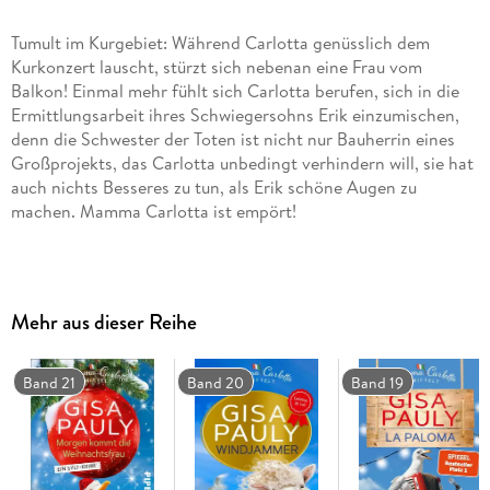
Tumult im Kurgebiet: Während Carlotta genüsslich dem
Kurkonzert lauscht, stürzt sich nebenan eine Frau vom
Balkon! Einmal mehr fühlt sich Carlotta berufen, sich in die
Ermittlungsarbeit ihres Schwiegersohns Erik einzumischen,
denn die Schwester der Toten ist nicht nur Bauherrin eines
Großprojekts, das Carlotta unbedingt verhindern will, sie hat
auch nichts Besseres zu tun, als Erik schöne Augen zu
machen. Mamma Carlotta ist empört!
Perfekte Cozy Crime für Ihre Strandlektüre - machen Sie
Mehr aus dieser Reihe
Urlaub mit Mama Carlotta!
Band 21
Band 20
Band 19
Bücher für den Urlaub gibt es viele. Hervorragende
Regionalkrimis ebenso. Doch kaum ein anderer Nordsee-
Krimi bringt das Lebensgefühl auf Sylt mit so viel Charme
und Situationskomik auf den Punkt wie die Mamma Carlotta-