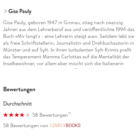
Gisa Pauly
Gisa Pauly, geboren 1947 in Gronau, stieg nach zwanzig
Jahren aus dem Lehrerberuf aus und veröffentlichte 1994 das
Buch »Mir langt's - eine Lehrerin steigt aus«. Seitdem lebt sie
als freie Schriftstellerin, Journalistin und Drehbuchautorin in
Münster und auf Sylt. In ihren turbulenten Sylt-Krimis prallt
das Temperament Mamma Carlottas auf die Mentalität der
Inselbewohner, vor allem aber mischt sich die Italienerin
immer wieder in die polizeilichen Ermittlungen ihres
friesisch-wortkargen Schwiegersohns ein. Gisa Pauly wurde
mehrfach ausgezeichnet, darunter mit dem Satirepreis der
Bewertungen
Stadt Boppard und der Goldenen Kamera des SWR für das
Drehbuch »Déjàvu«. Eine Verfilmung ihrer Mamma-Carlotta-
Durchschnitt
Reihe ist derzeit in Vorbereitung.
15
58 Bewertungen
58 Bewertungen
von
LovelyBooks