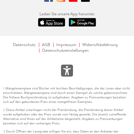
Laden Sie unsere App herunter.
Datenschutz
AGB
Impressum
Widerrufsbelehrung
Datenschutzeinstellungen
Mängelexemplare sind Bücher mit leichten Beschädigungen, die das Lesen aber nicht
1
einschränken. Mängelexemplare sind durch einen Stempel als solche gekennzeichnet.
Die frühere Buchpreisbindung ist aufgehoben. Angaben zu Preissenkungen beziehen
sich auf den gebundenen Preis eines mangelfreien Exemplars.
Diese Artikel unterliegen nicht der Preisbindung, die Preisbindung dieser Artikel
2
wurde aufgehoben oder der Preis wurde vom Verlag gesenkt. Die jeweils zutreffende
Alternative wird Ihnen auf der Artikelseite dargestellt. Angaben zu Preissenkungen
beziehen sich auf den vorherigen Preis.
Durch Öffnen der Leseprobe willigen Sie ein, dass Daten an den Anbieter der
3