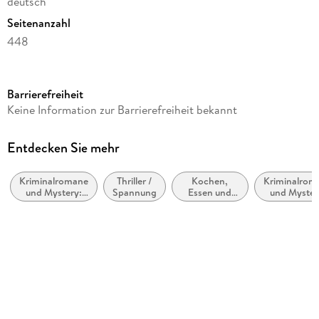
deutsch
Seitenanzahl
448
Dateigröße
7,74 MB
Barrierefreiheit
Reihe
Keine Information zur Barrierefreiheit bekannt
Mamma Carlotta, 7
Autor/Autorin
Entdecken Sie mehr
Gisa Pauly
Kriminalromane
Thriller /
Kochen,
Kriminalrom
Verlag/Hersteller
und Mystery:
Spannung
Essen und
und Myster
Piper ebooks
Humor
Trinken,
Cosy Myste
Schreiben
Originalsprache
über
Lebensmittel,
deutsch
Kochbücher
Kopierschutz
mit Wasserzeichen versehen
Family Sharing