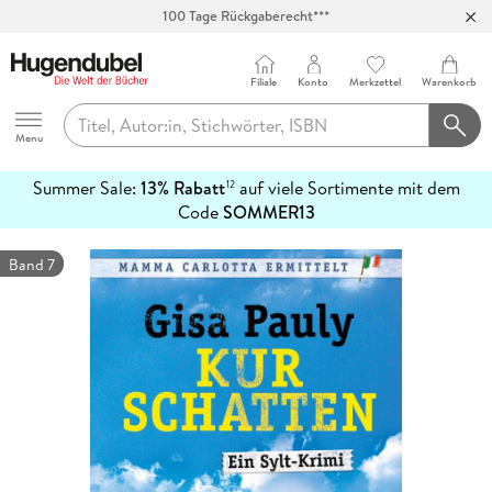
100 Tage Rückgaberecht***
Abholung in über 100 Filialen
Filiale
Konto
Merkzettel
Warenkorb
Hugendubel
Menu
Summer Sale:
13% Rabatt
auf viele Sortimente mit dem
12
mehr
Code
SOMMER13
erfahren
Band 7