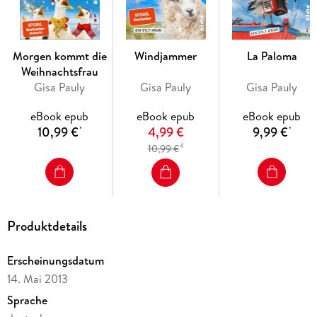
Reihe. Lassen Sie die Seele baumeln und schmökern Sie nach
Herzenslust - die Romane von Gisa Pauly sind ein pures
Vergnügen und ein perfekter Tipp für Ihre Urlaubslektüre.
Morgen kommt die
Windjammer
La Paloma
Weihnachtsfrau
»Man muss sie einfach mögen, die italienische Miss Marple
Gisa Pauly
Gisa Pauly
Gisa Pauly
von Sylt. « Brigitte
eBook epub
eBook epub
eBook epub
10,99 €
4,99 €
9,99 €
*
*
4
10,99 €
Produktdetails
Erscheinungsdatum
14. Mai 2013
Sprache