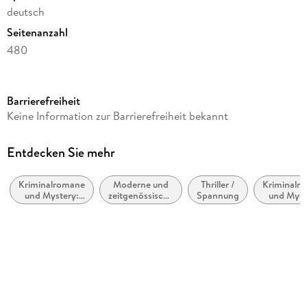
deutsch
Seitenanzahl
480
Dateigröße
7,44 MB
Barrierefreiheit
Reihe
Keine Information zur Barrierefreiheit bekannt
Mamma Carlotta, 16
Autor/Autorin
Entdecken Sie mehr
Gisa Pauly
Kriminalromane
Moderne und
Thriller /
Kriminalr
Verlag/Hersteller
und Mystery:
zeitgenössische
Spannung
und Myst
Piper ebooks
Cosy Mystery
Belletristik:
Humo
allgemein und
Kopierschutz
literarisch
mit Wasserzeichen versehen
Family Sharing
Ja
Produktart