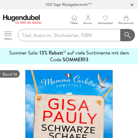
100 Tage Rückgaberecht***
Abholung in über 100 Filialen
Filiale
Konto
Merkzettel
Warenkorb
Hugendubel
Menu
Summer Sale:
13% Rabatt
auf viele Sortimente mit dem
12
mehr
Code
SOMMER13
erfahren
Band 16