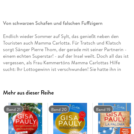
Von schwarzen Schafen und falschen Fuffzigern
Endlich wieder Sommer auf Sylt, das genießt neben den
Touristen auch Mamma Carlotta. Für Tratsch und Klatsch
sorgt Sänger Pierre Thom, der gerade mit seiner Partnerin -
einem echten Superstar! - auf der Insel weilt. Doch all das ist
vergessen, als Frau Kemmertöns Mamma Carlottas Hilfe
sucht: Ihr Lottogewinn ist verschwunden! Sie hatte ihn in
einer alten Lexikonreihe versteckt, die ihr Mann nun an das
lokale Tierheim gespendet hat. Keine Frage, die beiden
Frauen müssen das Geld unbemerkt zurückholen!
Mehr aus dieser Reihe
Selbstverständlich haben sie nicht erwartet, dabei des
Nachts über eine Leiche zu stolpern. Und erst recht nicht,
dass diese am nächsten Morgen wie vom Erdboden
Band 21
Band 20
Band 19
verschluckt sein könnte . . . Treibt sich etwa ein schwarzes
Schaf auf Sylt herum?