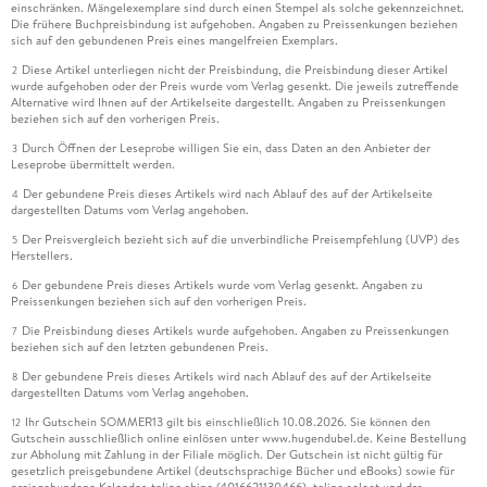
einschränken. Mängelexemplare sind durch einen Stempel als solche gekennzeichnet.
Die frühere Buchpreisbindung ist aufgehoben. Angaben zu Preissenkungen beziehen
sich auf den gebundenen Preis eines mangelfreien Exemplars.
Diese Artikel unterliegen nicht der Preisbindung, die Preisbindung dieser Artikel
2
wurde aufgehoben oder der Preis wurde vom Verlag gesenkt. Die jeweils zutreffende
Alternative wird Ihnen auf der Artikelseite dargestellt. Angaben zu Preissenkungen
beziehen sich auf den vorherigen Preis.
Durch Öffnen der Leseprobe willigen Sie ein, dass Daten an den Anbieter der
3
Leseprobe übermittelt werden.
Der gebundene Preis dieses Artikels wird nach Ablauf des auf der Artikelseite
4
dargestellten Datums vom Verlag angehoben.
Der Preisvergleich bezieht sich auf die unverbindliche Preisempfehlung (UVP) des
5
Herstellers.
Der gebundene Preis dieses Artikels wurde vom Verlag gesenkt. Angaben zu
6
Preissenkungen beziehen sich auf den vorherigen Preis.
Die Preisbindung dieses Artikels wurde aufgehoben. Angaben zu Preissenkungen
7
beziehen sich auf den letzten gebundenen Preis.
Der gebundene Preis dieses Artikels wird nach Ablauf des auf der Artikelseite
8
dargestellten Datums vom Verlag angehoben.
Ihr Gutschein SOMMER13 gilt bis einschließlich 10.08.2026. Sie können den
12
Gutschein ausschließlich online einlösen unter www.hugendubel.de. Keine Bestellung
zur Abholung mit Zahlung in der Filiale möglich. Der Gutschein ist nicht gültig für
gesetzlich preisgebundene Artikel (deutschsprachige Bücher und eBooks) sowie für
preisgebundene Kalender, tolino shine (4016621130466), tolino select und das