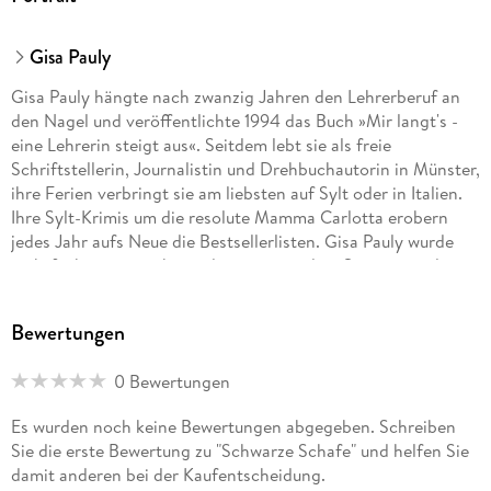
Gisa Pauly
Gisa Pauly hängte nach zwanzig Jahren den Lehrerberuf an
den Nagel und veröffentlichte 1994 das Buch »Mir langt's -
eine Lehrerin steigt aus«. Seitdem lebt sie als freie
Schriftstellerin, Journalistin und Drehbuchautorin in Münster,
ihre Ferien verbringt sie am liebsten auf Sylt oder in Italien.
Ihre Sylt-Krimis um die resolute Mamma Carlotta erobern
jedes Jahr aufs Neue die Bestsellerlisten. Gisa Pauly wurde
mehrfach ausgezeichnet, darunter mit dem Satirepreis der
Stadt Boppard und der Goldenen Kamera des SWR für das
Drehbuch »Déjàvu«. Die Leser der Fernsehzeitschrift rtv
Bewertungen
wählten sie zur beliebtesten Autorin des Jahres 2018.
0 Bewertungen
Es wurden noch keine Bewertungen abgegeben. Schreiben
Sie die erste Bewertung zu "Schwarze Schafe" und helfen Sie
damit anderen bei der Kaufentscheidung.