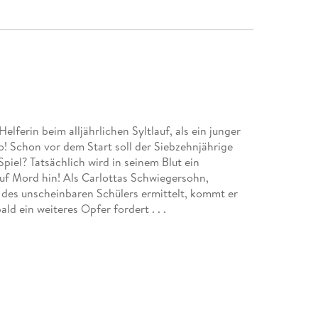
elferin beim alljährlichen Syltlauf, als ein junger
o! Schon vor dem Start soll der Siebzehnjährige
iel? Tatsächlich wird in seinem Blut ein
f Mord hin! Als Carlottas Schwiegersohn,
des unscheinbaren Schülers ermittelt, kommt er
ld ein weiteres Opfer fordert . . .
 machen Sie Urlaub mit Mama Carlotta!
agende Regionalkrimis ebenso. Doch kaum ein