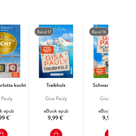
l auf Sylt mit so viel Charme und Situationskomik
 Lassen Sie die Seele baumeln und schmökern Sie
 sind ein pures Vergnügen und ein perfekter Tipp
Band 17
Band 16
Miss Marple von Sylt. « Brigitte
lotta kocht
Treibholz
Schwarze Schafe
 Pauly
Gisa Pauly
Gisa Pauly
k epub
eBook epub
eBook epub
99 €
9,99 €
9,99 €
*
*
*