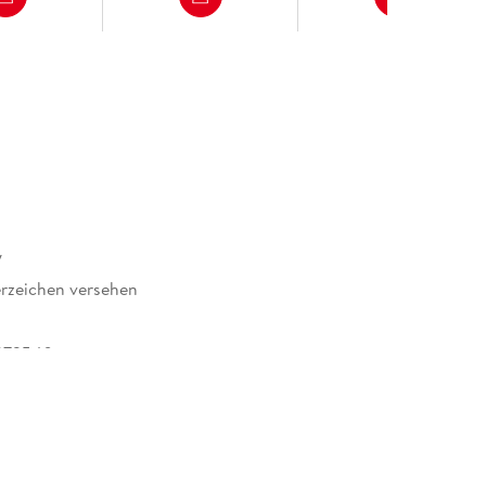
y
rzeichen versehen
973540