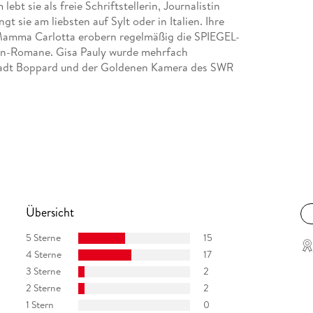
lebt sie als freie Schriftstellerin, Journalistin
t sie am liebsten auf Sylt oder in Italien. Ihre
 Mamma Carlotta erobern regelmäßig die SPIEGEL-
alien-Romane. Gisa Pauly wurde mehrfach
Stadt Boppard und der Goldenen Kamera des SWR
Übersicht
5 Sterne
15
4 Sterne
17
3 Sterne
2
2 Sterne
2
1 Stern
0