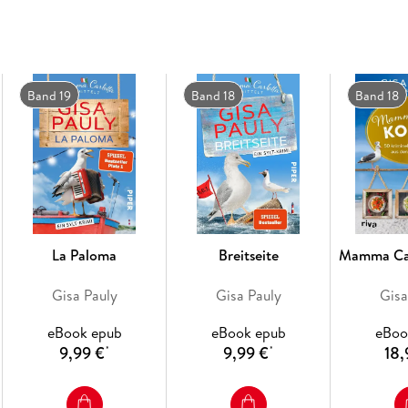
anderer Nordsee-Krimi bringt das Lebensgefüh
auf den Punkt wie die Mamma Carlotta-Reihe.
nach Herzenslust - die Romane von Gisa Pauly
für Ihre Urlaubslektüre.
Band 19
Band 18
Band 18
»Man muss sie einfach mögen, die italienische 
La Paloma
Breitseite
Mamma Car
Gisa Pauly
Gisa Pauly
Gisa
eBook epub
eBook epub
eBoo
9,99 €
9,99 €
18,
*
*