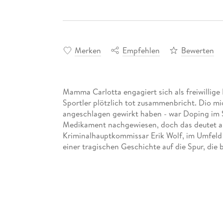
Merken
Empfehlen
Bewerten
Mamma Carlotta engagiert sich als freiwillige H
Sportler plötzlich tot zusammenbricht. Dio mi
angeschlagen gewirkt haben - war Doping im Sp
Medikament nachgewiesen, doch das deutet au
Kriminalhauptkommissar Erik Wolf, im Umfeld 
einer tragischen Geschichte auf die Spur, die ba
Perfekte Cozy Crime für Ihre Strandlektüre -
Bücher für den Urlaub gibt es viele. Hervorr