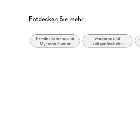
Entdecken Sie mehr
Kriminalromane und
Moderne und
Mystery: Humor
zeitgenössische
Belletristik: allgemein
und literarisch