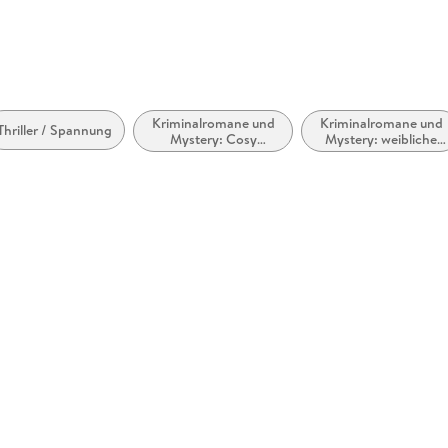
Kriminalromane und
Kriminalromane und
Thriller / Spannung
Mystery: Cosy
Mystery: weibliche
Mystery
Ermittler