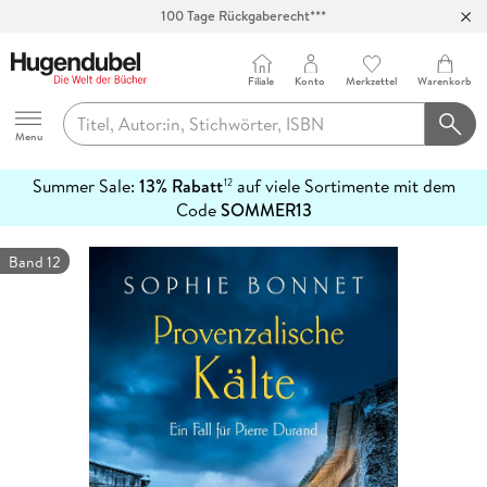
100 Tage Rückgaberecht***
Abholung in über 100 Filialen
Filiale
Konto
Merkzettel
Warenkorb
Hugendubel
Menu
Summer Sale:
13% Rabatt
auf viele Sortimente mit dem
12
mehr
Code
SOMMER13
erfahren
Band 12