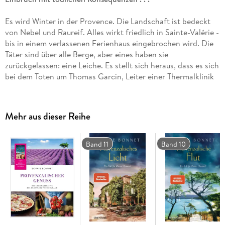
Es wird Winter in der Provence. Die Landschaft ist bedeckt
von Nebel und Raureif. Alles wirkt friedlich in Sainte-Valérie -
bis in einem verlassenen Ferienhaus eingebrochen wird. Die
Täter sind über alle Berge, aber eines haben sie
zurückgelassen: eine Leiche. Es stellt sich heraus, dass es sich
bei dem Toten um Thomas Garcin, Leiter einer Thermalklinik
in Gréoux-les-Bains, handelt. War Garcin zur falschen Zeit am
falschen Ort? Und warum besaß er eine unregistrierte Waffe?
Die Ermittlungen führen Pierre Durand zu einem kriminellen
Mehr aus dieser Reihe
Netzwerk, das auch vor denen keinen Halt macht, die ihm
nahestehen . . .
'Niemand verbindet Genuss und Verbrechen so harmonisch
Band 11
Band 10
wie Sophie Bonnet in ihren Provence-Krimis.' Hamburger
Morgenpost
Mehr Südfrankreich gefällig? Lesen Sie auch weitere Romane
der hoch spannenden 'Pierre Durand'-Reihe!
Alle Bände sind eigenständige Fälle und können unabhängig
voneinander gelesen werden.