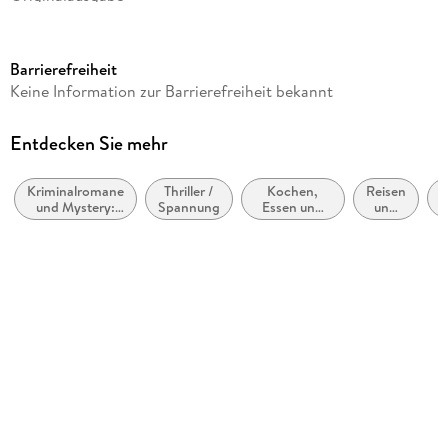
Seitenanzahl
384
Barrierefreiheit
Reihe
Keine Information zur Barrierefreiheit bekannt
Pierre Durand, 12
Autor/Autorin
Entdecken Sie mehr
Sophie Bonnet
Kriminalromane
Thriller /
Kochen,
Reisen
Verlag/Hersteller
F
und Mystery:
Spannung
Essen und
und
Penguin Random House
Cosy Mystery
Trinken,
Urlaub
Schreiben
Kopierschutz
über
Lebensmittel
mit Wasserzeichen versehen
Family Sharing
Ja
Produktart
EBOOK
Dateiformat
EPUB