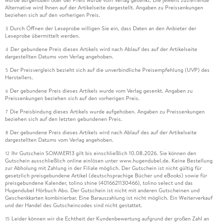
wurde aufgehoben oder der Preis wurde vom Verlag gesenkt. Die jeweils zutreffende
Alternative wird Ihnen auf der Artikelseite dargestellt. Angaben zu Preissenkungen
beziehen sich auf den vorherigen Preis.
Durch Öffnen der Leseprobe willigen Sie ein, dass Daten an den Anbieter der
3
Leseprobe übermittelt werden.
Der gebundene Preis dieses Artikels wird nach Ablauf des auf der Artikelseite
4
dargestellten Datums vom Verlag angehoben.
Der Preisvergleich bezieht sich auf die unverbindliche Preisempfehlung (UVP) des
5
Herstellers.
Der gebundene Preis dieses Artikels wurde vom Verlag gesenkt. Angaben zu
6
Preissenkungen beziehen sich auf den vorherigen Preis.
Die Preisbindung dieses Artikels wurde aufgehoben. Angaben zu Preissenkungen
7
beziehen sich auf den letzten gebundenen Preis.
Der gebundene Preis dieses Artikels wird nach Ablauf des auf der Artikelseite
8
dargestellten Datums vom Verlag angehoben.
Ihr Gutschein SOMMER13 gilt bis einschließlich 10.08.2026. Sie können den
12
Gutschein ausschließlich online einlösen unter www.hugendubel.de. Keine Bestellung
zur Abholung mit Zahlung in der Filiale möglich. Der Gutschein ist nicht gültig für
gesetzlich preisgebundene Artikel (deutschsprachige Bücher und eBooks) sowie für
preisgebundene Kalender, tolino shine (4016621130466), tolino select und das
Hugendubel Hörbuch Abo. Der Gutschein ist nicht mit anderen Gutscheinen und
Geschenkkarten kombinierbar. Eine Barauszahlung ist nicht möglich. Ein Weiterverkauf
und der Handel des Gutscheincodes sind nicht gestattet.
Leider können wir die Echtheit der Kundenbewertung aufgrund der großen Zahl an
15