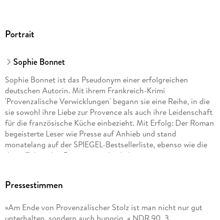
Portrait
Sophie Bonnet
Sophie Bonnet ist das Pseudonym einer erfolgreichen
deutschen Autorin. Mit ihrem Frankreich-Krimi
'Provenzalische Verwicklungen' begann sie eine Reihe, in die
sie sowohl ihre Liebe zur Provence als auch ihre Leidenschaft
für die französische Küche einbezieht. Mit Erfolg: Der Roman
begeisterte Leser wie Presse auf Anhieb und stand
monatelang auf der SPIEGEL-Bestsellerliste, ebenso wie die
darauffolgenden Romane um den liebenswerten
provenzalischen Ermittler Pierre Durand. Die Autorin lebt mit
ihrer Familie in Hamburg.
Pressestimmen
»Am Ende von Provenzalischer Stolz ist man nicht nur gut
unterhalten, sondern auch hungrig. « NDR 90, 3