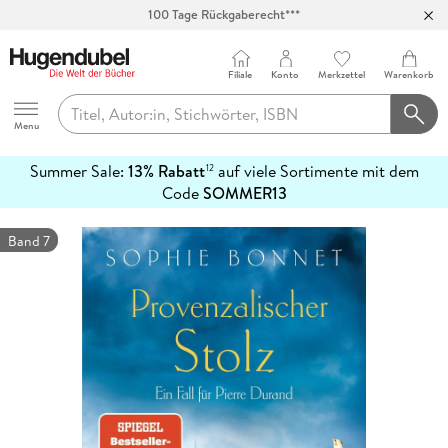
Abholung in über 100 Filialen
Filiale
Konto
Merkzettel
Warenkorb
Hugendubel
Menu
Summer Sale:
13% Rabatt
auf viele Sortimente mit dem
12
mehr
Code
SOMMER13
erfahren
Band 7