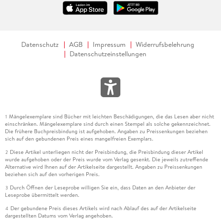
Datenschutz
AGB
Impressum
Widerrufsbelehrung
Datenschutzeinstellungen
Mängelexemplare sind Bücher mit leichten Beschädigungen, die das Lesen aber nicht
1
einschränken. Mängelexemplare sind durch einen Stempel als solche gekennzeichnet.
Die frühere Buchpreisbindung ist aufgehoben. Angaben zu Preissenkungen beziehen
sich auf den gebundenen Preis eines mangelfreien Exemplars.
Diese Artikel unterliegen nicht der Preisbindung, die Preisbindung dieser Artikel
2
wurde aufgehoben oder der Preis wurde vom Verlag gesenkt. Die jeweils zutreffende
Alternative wird Ihnen auf der Artikelseite dargestellt. Angaben zu Preissenkungen
beziehen sich auf den vorherigen Preis.
Durch Öffnen der Leseprobe willigen Sie ein, dass Daten an den Anbieter der
3
Leseprobe übermittelt werden.
Der gebundene Preis dieses Artikels wird nach Ablauf des auf der Artikelseite
4
dargestellten Datums vom Verlag angehoben.