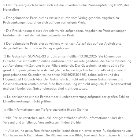
Der Preisvergleich bezieht sich auf die unverbindliche Preisempfehlung (UVP) des
5
Herstellers.
Der gebundene Preis dieses Artikels wurde vom Verlag gesenkt. Angaben zu
6
Preissenkungen beziehen sich auf den vorherigen Preis.
Die Preisbindung dieses Artikels wurde aufgehoben. Angaben zu Preissenkungen
7
beziehen sich auf den letzten gebundenen Preis.
Der gebundene Preis dieses Artikels wird nach Ablauf des auf der Artikelseite
8
dargestellten Datums vom Verlag angehoben.
Ihr Gutschein SOMMER13 gilt bis einschließlich 10.08.2026. Sie können den
12
Gutschein ausschließlich online einlösen unter www.hugendubel.de. Keine Bestellung
zur Abholung mit Zahlung in der Filiale möglich. Der Gutschein ist nicht gültig für
gesetzlich preisgebundene Artikel (deutschsprachige Bücher und eBooks) sowie für
preisgebundene Kalender, tolino shine (4016621130466), tolino select und das
Hugendubel Hörbuch Abo. Der Gutschein ist nicht mit anderen Gutscheinen und
Geschenkkarten kombinierbar. Eine Barauszahlung ist nicht möglich. Ein Weiterverkauf
und der Handel des Gutscheincodes sind nicht gestattet.
Leider können wir die Echtheit der Kundenbewertung aufgrund der großen Zahl an
15
Einzelbewertungen nicht prüfen.
Alle Informationen zur Tiefpreisgarantie finden Sie
hier
16
Alle Preise verstehen sich inkl. der gesetzlichen MwSt. Informationen über den
*
Versand und anfallende Versandkosten finden Sie
hier
Alle online gekauften Versandartikel beinhalten ein erweitertes Rückgaberecht von
***
100 Tagen nach Kaufdatum. Die Rücknahme von Bild-, Ton- und Datenträgern ist nur bei