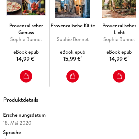
seine Intuition vertrauen muss, um zu verhindern, dass sich
auch noch der letzte Teil der Prophezeiung erfüllt . . .
'Niemand verbindet Genuss und Verbrechen so harmonisch
wie Sophie Bonnet in ihren Provence-Krimis.'
Hamburger
Provenzalischer
Provenzalische Kälte
Provenzalisches
Morgenpost
Genuss
Licht
Sophie Bonnet
Sophie Bonnet
Sophie Bonnet
Lesen Sie auch weitere Romane der hoch spannenden 'Pierre
Durand'-Reihe!
eBook epub
eBook epub
eBook epub
Alle Bände sind eigenständige Fälle und können unabhängig
14,99 €
15,99 €
14,99 €
*
*
*
voneinander gelesen werden.
Produktdetails
Erscheinungsdatum
18. Mai 2020
Sprache