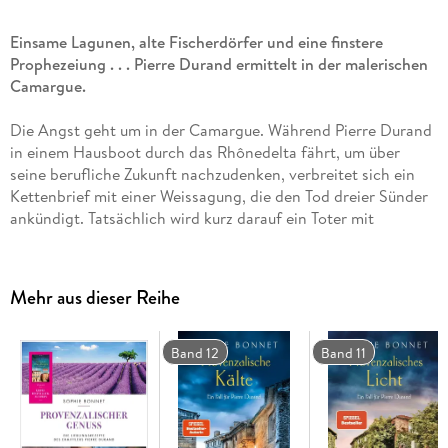
Einsame Lagunen, alte Fischerdörfer und eine finstere
Prophezeiung . . . Pierre Durand ermittelt in der malerischen
Camargue.
Die Angst geht um in der Camargue. Während Pierre Durand
in einem Hausboot durch das Rhônedelta fährt, um über
seine berufliche Zukunft nachzudenken, verbreitet sich ein
Kettenbrief mit einer Weissagung, die den Tod dreier Sünder
ankündigt. Tatsächlich wird kurz darauf ein Toter mit
geschwärztem Gesicht aufgefunden. Es handelt sich um
einen Kriminalbeamten, der verdeckt im Milieu der 'gens du
voyage' ermittelt hatte. Doch es gibt einen Zeugen, der sich
Mehr aus dieser Reihe
an Bord von Pierres Hausboot versteckt und behauptet, sein
Gedächtnis verloren zu haben. Der Präfekt bittet den
ehemaligen Dorfpolizisten um Unterstützung. Mit Hilfe einer
Band 12
Band 11
'gitane' versucht Pierre, dem Geheimnis der Kettenbriefe auf
die Spur zu kommen. Alles deutet auf einen Konflikt zwischen
den Kulturen hin, doch ein weiterer Mord rückt die
Verbrechen in ein neues Licht. Pierre erkennt, dass er auf