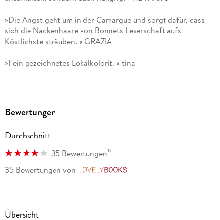
»Die Angst geht um in der Camargue und sorgt dafür, dass
sich die Nackenhaare von Bonnets Leserschaft aufs
Köstlichste sträuben. « GRAZIA
»Fein gezeichnetes Lokalkolorit. « tina
»Kurzweilig, spannend und so typisch Südfrankreich wie es
nur sein kann ein absoluter Urlaub für den Kopf, diese
Lektüre. « Ratgeber Frau und Familie
Bewertungen
»( ) Sophie Bonnet hat für diesen schon siebten Band ( )
Durchschnitt
sorgfältig recherchiert, der Leser bekommt nicht nur einen
spannenden Kriminalfall vorgelegt, sondern wird auch mit
15
35 Bewertungen
Glaubensfragen und Mythen konfrontiert. « Schweizer
35 Bewertungen
von
LovelyBooks
Familie
»Fesselnder Krimigenuss. « TV für mich
Übersicht