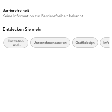
Kapitel 5: Besonderheiten der Gestaltung
Neuauflage
Barrierefreiheit
Kleine Farbenlehre
Seitenanzahl
Keine Information zur Barrierefreiheit bekannt
Kleine Typolehre
342
Symbole und kulturelle Unterschiede der Wahrnehmung
Dateigröße
Entdecken Sie mehr
68,53 MB
Kapitel 6: Darstellung der wichtigsten Infografik-Elemente
Illustration
Reihe
Unternehmensanwendungen
Grafikdesign
Infor
Gegenstände
und
Rheinwerk Design
Werbegrafik
Menschen und Tiere
Autor/Autorin
Schatten
Raimar Heber
Kapitel 7: Interaktive Infografik für Web und App
Verlag/Hersteller
Aufbau der Animation
Rheinwerk eBooks
Leserführung und Navigation
Kopierschutz
ohne Kopierschutz
Spezielle Gestaltungselemente
Produktart
Interaktive Visualisierungen mit HTML 5 und Hype
EBOOK
Interaktive Infografiken nach Responsive-Design-
Dateiformat