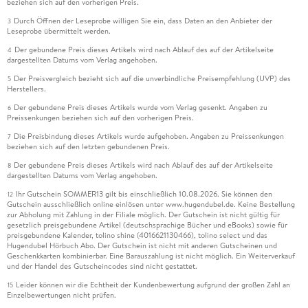
beziehen sich auf den vorherigen Preis.
6. 4 . . . Fieberkurven oder Liniendiagramme . . . 162
Durch Öffnen der Leseprobe willigen Sie ein, dass Daten an den Anbieter der
3
Leseprobe übermittelt werden.
6. 5 . . . Stammbäume und Ablaufdiagramme . . . 167
Der gebundene Preis dieses Artikels wird nach Ablauf des auf der Artikelseite
4
dargestellten Datums vom Verlag angehoben.
6. 6 . . . Schematische Darstellungen, Schnitte,
Der Preisvergleich bezieht sich auf die unverbindliche Preisempfehlung (UVP) des
5
Explosionsdarstellungen . . . 170
Herstellers.
Der gebundene Preis dieses Artikels wurde vom Verlag gesenkt. Angaben zu
6
6. 7 . . . Karten . . . 172
Preissenkungen beziehen sich auf den vorherigen Preis.
Die Preisbindung dieses Artikels wurde aufgehoben. Angaben zu Preissenkungen
7
6. 8 . . . Die Beschriftung . . . 184
beziehen sich auf den letzten gebundenen Preis.
Der gebundene Preis dieses Artikels wird nach Ablauf des auf der Artikelseite
8
6. 9 . . . Zeitleisten . . . 190
dargestellten Datums vom Verlag angehoben.
Ihr Gutschein SOMMER13 gilt bis einschließlich 10.08.2026. Sie können den
12
6. 10 . . . Statusmeldungen . . . 195
Gutschein ausschließlich online einlösen unter www.hugendubel.de. Keine Bestellung
zur Abholung mit Zahlung in der Filiale möglich. Der Gutschein ist nicht gültig für
gesetzlich preisgebundene Artikel (deutschsprachige Bücher und eBooks) sowie für
6. 11 . . . Legenden . . . 196
preisgebundene Kalender, tolino shine (4016621130466), tolino select und das
Hugendubel Hörbuch Abo. Der Gutschein ist nicht mit anderen Gutscheinen und
Geschenkkarten kombinierbar. Eine Barauszahlung ist nicht möglich. Ein Weiterverkauf
und der Handel des Gutscheincodes sind nicht gestattet.
7. Zahlen visualisieren . . . 199
Leider können wir die Echtheit der Kundenbewertung aufgrund der großen Zahl an
15
Einzelbewertungen nicht prüfen.