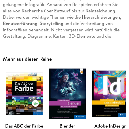
gelungene Infografik. Anhand von Beispielen erfahren Sie
alles von
Recherche
über
Entwurf
bis zur
Reinzeichnung
.
Dabei werden wichtige Themen wie die
Hierarchisierungen
,
Benutzerführung
,
Storytelling
und die Verbreitung von
Infografiken behandelt. Nicht vergessen wird natürlich die
Gestaltung: Diagramme, Karten, 3D-Elemente und die
geschickte Visualisierung von Zahlen uvm. Auch zu
interaktiven und mobilen Infografiken sowie Infografik und
3D!
Mehr aus dieser Reihe
Der Inhalt im Überblick:
Kapitel 1: Infografik: eine erste Einordnung
Die Geschichte der Infografik
Wann wird Infografik eingesetzt?
Was kann sie leisten? Was nicht?
Was macht eine gute Infografik aus
Aktuelle Trends
Das ABC der Farbe
Blender
Adobe InDesign