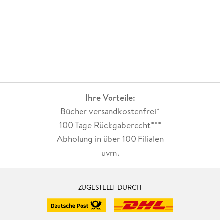
3. 1 . . . Das gute Briefing als Grundlage . . . 49
3. 2 . . . Zeitplanung . . . 57
3. 3 . . . Eine Infografik für verschiedene Kunden . . . 58
3. 4 . . . Kalkulation der Infografik . . . 63
Ihre Vorteile:
Bücher versandkostenfrei*
100 Tage Rückgaberecht***
4. Von der Planung bis zur Präsentation . . . 65
Abholung in über 100 Filialen
uvm.
4. 1 . . . Die grobe Planung . . . 66
4. 2 . . . Die exakte Planung . . . 68
ZUGESTELLT DURCH
4. 3 . . . Ideenfindung . . . 84