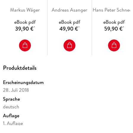
Kapitel 2: Briefing, Recherche und Entwurf
Markus Wäger
Andreas Asanger
Hans Pete
Kapitel 3: Storytelling
eBook pdf
eBook pdf
eBook pdf
Arten des Erzählens
39,90 €
49,90 €
59,90 €
*
*
*
Storyboard, Spannungsaufbau und Zeitablauf
Responsives Design
Kapitel 4: Grundelemente für Infografiken
Balken, Säulen, Torten, Fieberkurven
Produktdetails
Stammbäume und Ablaufdiagramme
Schematische Darstellungen, Schnitte,
Erscheinungsdatum
Explosionsdarstellungen
28. Juli 2018
Karten
Sprache
deutsch
Verzerrung und Perspektive
Auflage
Arten der Beschriftung
1. Auflage
Zahlen visualisieren
Ausgabe