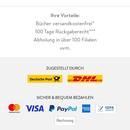
Punkttext setzen . . . 122
Ihre Vorteile:
Bücher versandkostenfrei*
Texteffekt und Deckkraft . . . 124
100 Tage Rückgaberecht***
Eine Vignette hinzufügen . . . 128
Abholung in über 100 Filialen
uvm.
Ebenen zuschneiden . . . 130
Eine Verlaufsebene erstellen . . . 132
ZUGESTELLT DURCH
Gebogenen Text setzen . . . 136
Muster erstellen . . . 140
SICHER & BEQUEM BEZAHLEN
Bluttriefende Texte gestalten . . . 144
Ein Bild in ein Wort legen . . . 148