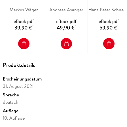
Auflösung und Bildgröße
Markus Wäger
Andreas Asanger
Hans Pete
Arbeiten mit Farbe: malen und färben
eBook pdf
eBook pdf
eBook pdf
Belichtungskorrektur: Helligkeit und Kontrast
39,90 €
49,90 €
59,90 €
*
*
*
Farbkorrektur und Schwarzweiß
Freistellen und isolieren
Montage und Compositing
Fotografische Aufgaben
Produktdetails
Retuschieren und verbessern
Erscheinungsdatum
Filter und Effekte
31. August 2021
Raw und HDR
Sprache
Ausgabe für Druck, Web und Automatisierung
deutsch
Auflage
10. Auflage
Inhaltsverzeichnis
Ausgabe