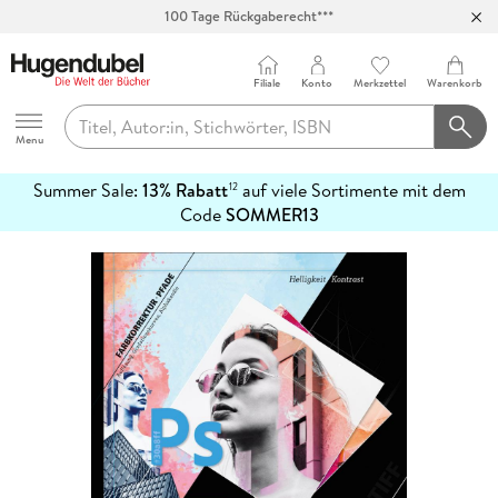
100 Tage Rückgaberecht***
Abholung in über 100 Filialen
Filiale
Konto
Merkzettel
Warenkorb
Hugendubel
Menu
Summer Sale:
13% Rabatt
auf viele Sortimente mit dem
12
mehr
Code
SOMMER13
erfahren