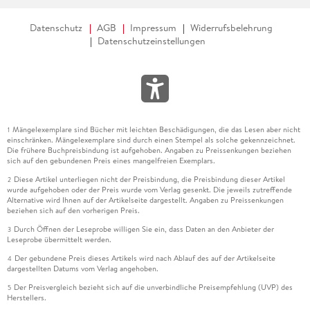
Hintergrund einer Person tauschen . . . 178
Datenschutz
AGB
Impressum
Widerrufsbelehrung
Unscharfe Kanten freistellen . . . 184
Datenschutzeinstellungen
Text hinter Landschaft montieren . . . 188
Komplexe Objekte umfärben . . . 191
Mängelexemplare sind Bücher mit leichten Beschädigungen, die das Lesen aber nicht
1
einschränken. Mängelexemplare sind durch einen Stempel als solche gekennzeichnet.
Die frühere Buchpreisbindung ist aufgehoben. Angaben zu Preissenkungen beziehen
6. Freistellen . . . 196
sich auf den gebundenen Preis eines mangelfreien Exemplars.
Diese Artikel unterliegen nicht der Preisbindung, die Preisbindung dieser Artikel
2
wurde aufgehoben oder der Preis wurde vom Verlag gesenkt. Die jeweils zutreffende
Alternative wird Ihnen auf der Artikelseite dargestellt. Angaben zu Preissenkungen
Eine Box mit Pfad freistellen . . . 198
beziehen sich auf den vorherigen Preis.
Durch Öffnen der Leseprobe willigen Sie ein, dass Daten an den Anbieter der
3
Vom Pfad zu Auswahl und Maske . . . 201
Leseprobe übermittelt werden.
Der gebundene Preis dieses Artikels wird nach Ablauf des auf der Artikelseite
4
Schattenwurf simulieren . . . 205
dargestellten Datums vom Verlag angehoben.
Der Preisvergleich bezieht sich auf die unverbindliche Preisempfehlung (UVP) des
5
Pfade mit Kurven und Ecken . . . 210
Herstellers.