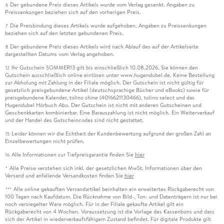
Der gebundene Preis dieses Artikels wurde vom Verlag gesenkt. Angaben zu
6
Freistellen mit Alphakanälen . . . 216
Preissenkungen beziehen sich auf den vorherigen Preis.
Die Preisbindung dieses Artikels wurde aufgehoben. Angaben zu Preissenkungen
7
Freistellen mit Vektormaske . . . 220
beziehen sich auf den letzten gebundenen Preis.
Der gebundene Preis dieses Artikels wird nach Ablauf des auf der Artikelseite
8
Bilder identisch zuschneiden . . . 223
dargestellten Datums vom Verlag angehoben.
Ihr Gutschein SOMMER13 gilt bis einschließlich 10.08.2026. Sie können den
12
Gutschein ausschließlich online einlösen unter www.hugendubel.de. Keine Bestellung
zur Abholung mit Zahlung in der Filiale möglich. Der Gutschein ist nicht gültig für
gesetzlich preisgebundene Artikel (deutschsprachige Bücher und eBooks) sowie für
7. Bildmontage . . . 228
preisgebundene Kalender, tolino shine (4016621130466), tolino select und das
Hugendubel Hörbuch Abo. Der Gutschein ist nicht mit anderen Gutscheinen und
Geschenkkarten kombinierbar. Eine Barauszahlung ist nicht möglich. Ein Weiterverkauf
und der Handel des Gutscheincodes sind nicht gestattet.
Ein Bild in ein Display montieren . . . 230
Leider können wir die Echtheit der Kundenbewertung aufgrund der großen Zahl an
15
Einzelbewertungen nicht prüfen.
Weiches Überblenden . . . 232
Alle Informationen zur Tiefpreisgarantie finden Sie
hier
16
Alle Preise verstehen sich inkl. der gesetzlichen MwSt. Informationen über den
*
Einen Hintergrund austauschen . . . 234
Versand und anfallende Versandkosten finden Sie
hier
Alle online gekauften Versandartikel beinhalten ein erweitertes Rückgaberecht von
***
Tag- und Nachtaufnahme vereinen . . . 239
100 Tagen nach Kaufdatum. Die Rücknahme von Bild-, Ton- und Datenträgern ist nur bei
noch versiegelter Ware möglich. Für in der Filiale gekaufte Artikel gilt ein
Rückgaberecht von 4 Wochen. Voraussetzung ist die Vorlage des Kassenbons und dass
Himmel austauschen . . . 244
sich der Artikel in wiederverkaufsfähigem Zustand befindet. Für digitale Produkte gilt