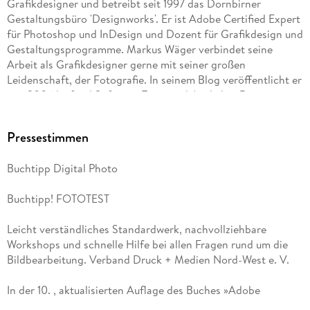
Grafikdesigner und betreibt seit 1997 das Dornbirner
Bilder verkleinern . . . 48
Gestaltungsbüro 'Designworks'. Er ist Adobe Certified Expert
für Photoshop und InDesign und Dozent für Grafikdesign und
Bilder vergrößern . . . 49
Gestaltungsprogramme. Markus Wäger verbindet seine
Arbeit als Grafikdesigner gerne mit seiner großen
Bilder zuschneiden . . . 50
Leidenschaft, der Fotografie. In seinem Blog veröffentlicht er
seit 2006 laufend Software-Tipps und Artikel zu Design,
Freistellen und Auflösung anpassen . . . 53
Fotografie und Typografie.
Pressestimmen
Arbeitsfläche erweitern . . . 55
Buchtipp Digital Photo
Ebene skalieren . . . 56
Buchtipp! FOTOTEST
Ein Smartobjekt skalieren . . . 58
Leicht verständliches Standardwerk, nachvollziehbare
Perspektive korrigieren . . . 60
Workshops und schnelle Hilfe bei allen Fragen rund um die
Bildbearbeitung. Verband Druck + Medien Nord-West e. V.
Bilder nachschärfen . . . 63
In der 10. , aktualisierten Auflage des Buches »Adobe
Maskiertes Schärfen . . . 65
Photoshop. Schritt für Schritt zum perfekten Bild« von