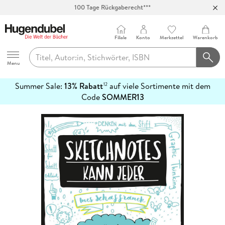
100 Tage Rückgaberecht***
Abholung in über 100 Filialen
Filiale
Konto
Merkzettel
Warenkorb
Hugendubel
Menu
Summer Sale:
13% Rabatt
auf viele Sortimente mit dem
12
mehr
Code
SOMMER13
erfahren