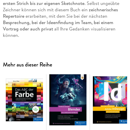
ersten Strich bis zur eigenen Sketchnote
. Selbst ungeübte
Zeichner können sich mit diesem Buch ein
zeichnerisches
Repertoire
erarbeiten, mit dem Sie bei der nächsten
Besprechung, bei der Ideenfindung im Team, bei einem
Vortrag oder auch privat
all Ihre Gedanken visualisieren
können.
Besondere Highlights des Buches sind die Wie-werde-ich-
besser-Übungen, die vielen praktischen Tipps und
Anregungen sowie die ausführliche Symbol-Bibliothek zum
Mehr aus dieser Reihe
Nachschlagen.
Lernen und immer besser werden
: Auch wenn Sie glauben,
nicht zeichnen zu können, lernen Sie nach überraschend
leichten Methoden Gesichter, Menschen und Hände zu
skizzieren und eignen sich Symbole und Schriftarten an.
Durch zahlreiche Übungen entwickeln Sie spielerisch ein
Gefühl für Formen und Linien, das Sie sowohl privat als auch
beruflich zu neuen Sichtweisen führen wird.
Fortgeschrittene Techniken
: Sie möchten bei Meetings und