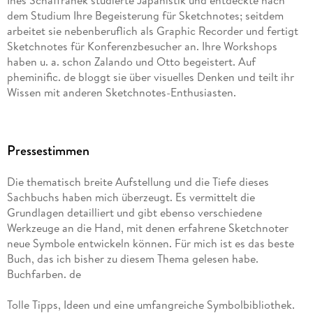
Ines Schaffranek studierte Japanistik und entdeckte nach
Abstrakte Infos visualisieren . . . 73
dem Studium Ihre Begeisterung für Sketchnotes; seitdem
arbeitet sie nebenberuflich als Graphic Recorder und fertigt
Häufig vorkommende Konzepte . . . 78
Sketchnotes für Konferenzbesucher an. Ihre Workshops
haben u. a. schon Zalando und Otto begeistert. Auf
Deine Symbol-Bibliothek . . . 84
pheminific. de bloggt sie über visuelles Denken und teilt ihr
Wissen mit anderen Sketchnotes-Enthusiasten.
Die Elemente einer Sketchnote . . . 87
Pressestimmen
Die thematisch breite Aufstellung und die Tiefe dieses
Container . . . 89
Sachbuchs haben mich überzeugt. Es vermittelt die
Grundlagen detailliert und gibt ebenso verschiedene
Linien . . . 99
Werkzeuge an die Hand, mit denen erfahrene Sketchnoter
neue Symbole entwickeln können. Für mich ist es das beste
Pfeile . . . 102
Buch, das ich bisher zu diesem Thema gelesen habe.
Buchfarben. de
Gliederungspunkte . . . 104
Tolle Tipps, Ideen und eine umfangreiche Symbolbibliothek.
Menschen zeichnen . . . 106