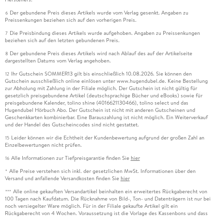
Der gebundene Preis dieses Artikels wurde vom Verlag gesenkt. Angaben zu
6
Preissenkungen beziehen sich auf den vorherigen Preis.
Die Preisbindung dieses Artikels wurde aufgehoben. Angaben zu Preissenkungen
7
beziehen sich auf den letzten gebundenen Preis.
Der gebundene Preis dieses Artikels wird nach Ablauf des auf der Artikelseite
8
dargestellten Datums vom Verlag angehoben.
Ihr Gutschein SOMMER13 gilt bis einschließlich 10.08.2026. Sie können den
12
Gutschein ausschließlich online einlösen unter www.hugendubel.de. Keine Bestellung
zur Abholung mit Zahlung in der Filiale möglich. Der Gutschein ist nicht gültig für
gesetzlich preisgebundene Artikel (deutschsprachige Bücher und eBooks) sowie für
preisgebundene Kalender, tolino shine (4016621130466), tolino select und das
Hugendubel Hörbuch Abo. Der Gutschein ist nicht mit anderen Gutscheinen und
Geschenkkarten kombinierbar. Eine Barauszahlung ist nicht möglich. Ein Weiterverkauf
und der Handel des Gutscheincodes sind nicht gestattet.
Leider können wir die Echtheit der Kundenbewertung aufgrund der großen Zahl an
15
Einzelbewertungen nicht prüfen.
Alle Informationen zur Tiefpreisgarantie finden Sie
hier
16
Alle Preise verstehen sich inkl. der gesetzlichen MwSt. Informationen über den
*
Versand und anfallende Versandkosten finden Sie
hier
Alle online gekauften Versandartikel beinhalten ein erweitertes Rückgaberecht von
***
100 Tagen nach Kaufdatum. Die Rücknahme von Bild-, Ton- und Datenträgern ist nur bei
noch versiegelter Ware möglich. Für in der Filiale gekaufte Artikel gilt ein
Rückgaberecht von 4 Wochen. Voraussetzung ist die Vorlage des Kassenbons und dass