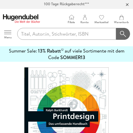
Abholung in über 100 Filialen
Filiale
Konto
Merkzettel
Warenkorb
Hugendubel
Menu
Summer Sale:
13% Rabatt
auf viele Sortimente mit dem
12
mehr
Code
SOMMER13
erfahren