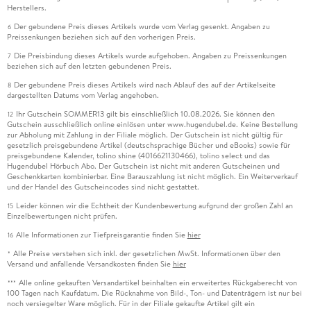
5. 3 . . . Struktur der Broschüre . . . 250
Herstellers.
Der gebundene Preis dieses Artikels wurde vom Verlag gesenkt. Angaben zu
6
5. 4 . . . Typografie in der Broschüre . . . 263
Preissenkungen beziehen sich auf den vorherigen Preis.
Die Preisbindung dieses Artikels wurde aufgehoben. Angaben zu Preissenkungen
7
5. 5 . . . Ordnung durch Gestaltungsraster . . . 296
beziehen sich auf den letzten gebundenen Preis.
Der gebundene Preis dieses Artikels wird nach Ablauf des auf der Artikelseite
8
5. 6 . . . Das Layout gestalten . . . 317
dargestellten Datums vom Verlag angehoben.
Ihr Gutschein SOMMER13 gilt bis einschließlich 10.08.2026. Sie können den
12
5. 7 . . . Bildgestaltung in der Broschüre . . . 338
Gutschein ausschließlich online einlösen unter www.hugendubel.de. Keine Bestellung
zur Abholung mit Zahlung in der Filiale möglich. Der Gutschein ist nicht gültig für
gesetzlich preisgebundene Artikel (deutschsprachige Bücher und eBooks) sowie für
5. 8 . . . Checkliste Broschüre . . . 354
preisgebundene Kalender, tolino shine (4016621130466), tolino select und das
Hugendubel Hörbuch Abo. Der Gutschein ist nicht mit anderen Gutscheinen und
Geschenkkarten kombinierbar. Eine Barauszahlung ist nicht möglich. Ein Weiterverkauf
und der Handel des Gutscheincodes sind nicht gestattet.
Leider können wir die Echtheit der Kundenbewertung aufgrund der großen Zahl an
15
6. Produktion einer Broschüre . . . 357
Einzelbewertungen nicht prüfen.
Alle Informationen zur Tiefpreisgarantie finden Sie
hier
16
Alle Preise verstehen sich inkl. der gesetzlichen MwSt. Informationen über den
*
6. 1 . . . Papierwahl für die Broschüre . . . 357
Versand und anfallende Versandkosten finden Sie
hier
Alle online gekauften Versandartikel beinhalten ein erweitertes Rückgaberecht von
***
6. 2 . . . Vorbereitende Arbeiten in der Druckvorstufe . . . 364
100 Tagen nach Kaufdatum. Die Rücknahme von Bild-, Ton- und Datenträgern ist nur bei
noch versiegelter Ware möglich. Für in der Filiale gekaufte Artikel gilt ein