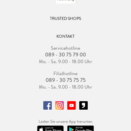
3. 4 . . . Druckweiterverarbeitung . . . 197
TRUSTED SHOPS
KONTAKT
TEIL II Die Broschüre . . . 199
Servicehotline
089 - 30 75 79 00
Mo. - Sa. 9.00 - 18.00 Uhr
4. Konzeption einer Broschüre . . . 201
Filialhotline
089 - 30 75 75 75
Mo. - Sa. 9.00 - 18.00 Uhr
4. 1 . . . Broschüre -- eine Einordnung . . . 201
4. 2 . . . Das Briefing für eine Broschüre . . . 204
4. 3 . . . Ziele einer Broschüre . . . 208
Laden Sie unsere App herunter.
4. 4 . . . Zielgruppe definieren . . . 209