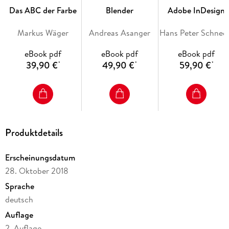
Formate und Falzarten
Das ABC der Farbe
Blender
Adobe InDesign
Proportionen
Markus Wäger
Andreas Asanger
Hans Pete
Struktur, Anordnung und Gewichtung
eBook pdf
eBook pdf
eBook pdf
Typografie
39,90 €
49,90 €
59,90 €
*
*
*
Farbklima, Bildkomposition
Layout und Reinzeichnung
Ausgabe
Auswahl der Druckerei, Druckaufträge
Produktdetails
Papierarten, Druckverfahren
Veredelung und Weiterverarbeitung
Erscheinungsdatum
28. Oktober 2018
Die Broschüre
Sprache
Briefing, Zeitplan
deutsch
Zielgruppe, Ziele
Auflage
Umfang, Struktur
2. Auflage