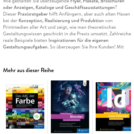
Wie gestalten Sie überzeugende
Flyer, Plakate, Broschüren
oder Anzeigen, Kataloge und Geschäftsausstattungen
?
Dieser
Praxisratgeber
hilft Anfängern, aber auch alten Hasen
bei der
Konzeption, Realisierung und Produktion
von
Printmedien aller Art und zeigt, wie man theoretisches
Gestaltungswissen geschickt in die Praxis umsetzt. Zahlreiche
reale Beispiele bieten
Inspirationen für die eigenen
Gestaltungsaufgaben
. So überzeugen Sie Ihre Kunden! Mit
Checklisten, Beispielen, Tipps, Vorlagen z. B. für die
Druckabnahme. Das Buch ist softwareunabhängig
verwendbar.
Mehr aus dieser Reihe
Aus dem Inhalt:
Vorüberlegung zur Gestaltung eines Printprodukts
Der Flyer
Briefing, Zielgruppe
Zeitplan und Budget
Ziele, Verteilung