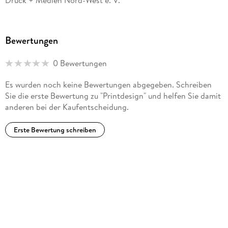
Druck + Medien Nord-West e. V.
Ein Grundlagenbuch, das sehr umfassend alle wichtigen
Fakten zur Gestaltung verschiedener Printmedien liefert.
Bewertungen
novum
TEIL I Der Flyer . . . 33
0 Bewertungen
Es wurden noch keine Bewertungen abgegeben. Schreiben
1. Konzeption eines Flyers . . . 35
Sie die erste Bewertung zu "Printdesign" und helfen Sie damit
anderen bei der Kaufentscheidung.
1. 1 . . . Flyer -- eine Einordnung . . . 35
Erste Bewertung schreiben
1. 2 . . . Das Briefing . . . 40
1. 3 . . . Ziele des Flyers . . . 45
1. 4 . . . Die Zielgruppe . . . 51
1. 5 . . . Auflage und Umfang . . . 59