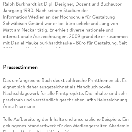
Ralph Burkhardt ist Dipl. Designer, Dozent und Buchautor,
Geschäftsausstattung: Logo, Briefpapier, Visitenkarte &
Jahrgang 1980. Nach seinem Studium der
Co.
Information/Medien an der Hochschule für Gestaltung
Konzeption: Briefing, Konzept, Zeitplan, Budget
Schwäbisch Gmünd war er bei büro uebele und Jung von
Zielgruppe, Ziele
Matt am Neckar tätig. Er erhielt diverse nationale und
internationale Auszeichnungen. 2009 gründete er zusammen
Nutzen eines Corporate Designs und Logo Designs
mit Daniel Hauke burkhardthauke - Büro für Gestaltung. Seit
Formate, Typografie, Farbklima, Layout
2012 ist er Mitglied im aed Stuttgart.
Druckvorstufe
Pressestimmen
Corporate Design Manual, Checklisten
Das umfangreiche Buch deckt zahlreiche Printthemen ab. Es
eignet sich daher ausgezeichnet als Handbuch sowie
Inhaltsverzeichnis
Nachschlagewerk für alle Printprojekte. Die Inhalte sind sehr
praxisnah und verständlich geschrieben. affin Reinzeichnung
Anna Niermann
Vorwort . . . 15
Tolle Aufbereitung der Inhalte und anschauliche Beispiele. Ein
gelungenes Standardwerk für den Mediengestalter. Akademie
Vorüberlegungen zur Gestaltung . . . 17