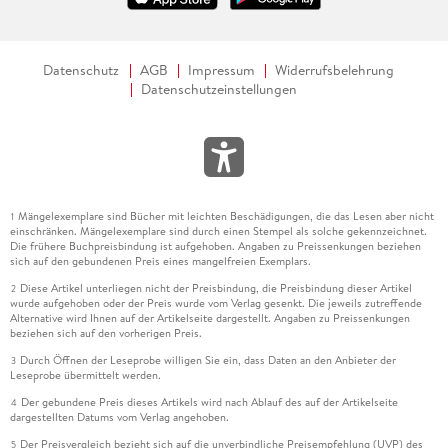
4. 5 . . . Verteilung und Auflage . . . 211
Datenschutz
AGB
Impressum
Widerrufsbelehrung
4. 6 . . . Zeitplan und Budget . . . 212
Datenschutzeinstellungen
4. 7 . . . Konzept . . . 217
4. 8 . . . Vor- und Nachteile einer Broschüre . . . 230
4. 9 . . . Die digitale Verwertung einer Broschüre . . . 235
Mängelexemplare sind Bücher mit leichten Beschädigungen, die das Lesen aber nicht
1
einschränken. Mängelexemplare sind durch einen Stempel als solche gekennzeichnet.
Die frühere Buchpreisbindung ist aufgehoben. Angaben zu Preissenkungen beziehen
sich auf den gebundenen Preis eines mangelfreien Exemplars.
Diese Artikel unterliegen nicht der Preisbindung, die Preisbindung dieser Artikel
2
5. Gestaltung einer Broschüre . . . 237
wurde aufgehoben oder der Preis wurde vom Verlag gesenkt. Die jeweils zutreffende
Alternative wird Ihnen auf der Artikelseite dargestellt. Angaben zu Preissenkungen
beziehen sich auf den vorherigen Preis.
Durch Öffnen der Leseprobe willigen Sie ein, dass Daten an den Anbieter der
3
5. 1 . . . Arbeit auf der Doppelseite . . . 237
Leseprobe übermittelt werden.
Der gebundene Preis dieses Artikels wird nach Ablauf des auf der Artikelseite
4
5. 2 . . . Formate und Proportionen . . . 239
dargestellten Datums vom Verlag angehoben.
Der Preisvergleich bezieht sich auf die unverbindliche Preisempfehlung (UVP) des
5